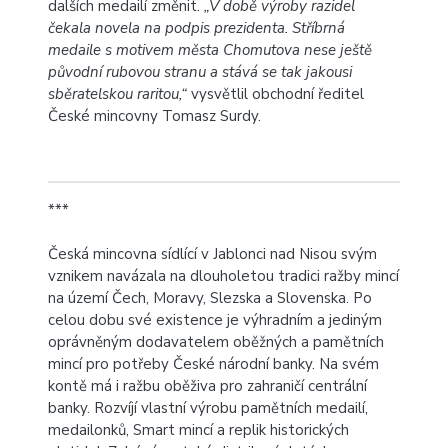
dalších medailí změnit.
„V době výroby razidel
čekala novela na podpis prezidenta. Stříbrná
medaile s motivem města Chomutova nese ještě
původní rubovou stranu a stává se tak jakousi
sběratelskou raritou,“
vysvětlil obchodní ředitel
České mincovny Tomasz Surdy.
***
Česká mincovna sídlící v Jablonci nad Nisou svým
vznikem navázala na dlouholetou tradici ražby mincí
na území Čech, Moravy, Slezska a Slovenska. Po
celou dobu své existence je výhradním a jediným
oprávněným dodavatelem oběžných a pamětních
mincí pro potřeby České národní banky. Na svém
kontě má i ražbu oběživa pro zahraničí centrální
banky. Rozvíjí vlastní výrobu pamětních medailí,
medailonků, Smart mincí a replik historických