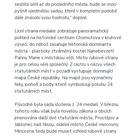
sesbírá sérii až do posledního města, bude se moci
pyšnit ojedinělou sadou, která v kompletní podobě
dále znásobí svou hodnotu,“
doplnil.
Lícní strana medaile zobrazuje panoramatický
pohled na historické centrum Chomutova v kruhové
výseči, do něhož zasahuje historická dominanta
města - plasticky ztvárněný kostel Nanebevzetí
Panny Marie s městskou věží. Motiv rubové strany
je pro celou sérii společný. Z rastru s názvy všech
statutárních měst v pozadí vystupuje dominující
mapa České republiky. Na mapě jsou vyznačeny
řeky, pohoří a body, které symbolizují polohu 24
statutárních měst.
Původně byla sada složena z 24 medailí. V březnu
tohoto roku však byla novelou zákona o obcích
jmenována další dvě statutární města, Prostějov a
Jablonec nad Nisou, sídelní město České mincovny.
Mincovna tedy bude muset vzhled rubové strany