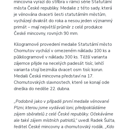
mincovna vyrazí do stříbra v rámci série Statutární
města České republiky. Medaile z této sady, která
je věnována dvaceti šesti statutárním městům,
vycházejí dvakrát do roka a nesou jeden významný
primát – mají největší průměr z celé produkce
České mincovny, rovných 90 mm.
Kilogramové provedení medaile Statutární město
Chomutov vychází v omezeném nákladu 100 ks a
půlkilogramové v nákladu 300 ks. Těžší varianta
zájemce přijde na necelých padesát tisíc, lehčí
varianta stojí bezmála dvacet osm tisíc korun.
Medaili Česká mincovna představí na 17.
Chomutovských slavnostech, které se konají ode
dneška do neděle 22. dubna.
„Podobně jako v případě první medaile věnované
Plzni, kterou jsme vydávali loni, předpokládáme
zájem sběratelů z celé České republiky. Očekáváme
ale také zájem místních patriotů,“
uvedl Radek Šulta,
ředitel České mincovny a chomutovský rodák
. „Kdo