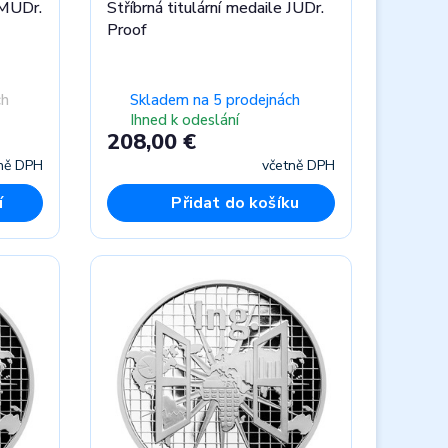
 MUDr.
Stříbrná titulární medaile JUDr.
Proof
ch
Skladem na 5 prodejnách
Ihned k odeslání
208,00 €
ně DPH
včetně DPH
í
Přidat do košíku