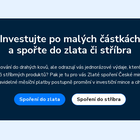
Investujte po malých částkác
a spořte do zlata či stříbra
ování do drahých kovů, ale odrazují vás jednorázové výdaje, kter
či stříbrných produktů? Pak je tu pro vás Zlaté spoření České mi
avidelné měsíční platby postupně promění v investiční mince a cih
Spoření do zlata
Spoření do stříbra