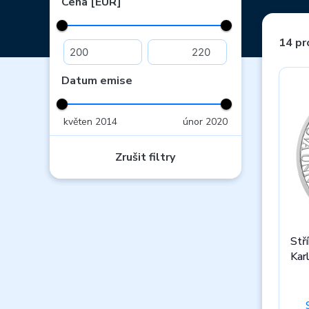
Cena [EUR]
14 pr
Datum emise
květen 2014
únor 2020
Zrušit filtry
Stř
Kar