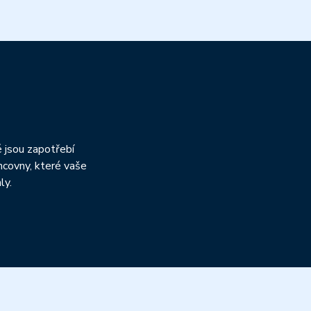
h
é jsou zapotřebí
ncovny, které vaše
ly.