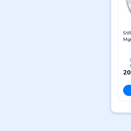
Stří
Mgr
20