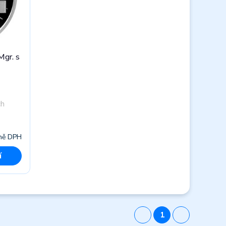
Mgr. s
ch
ně DPH
í
1