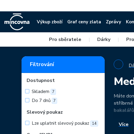
Výkup zboží
Graf ceny zlata
Zprávy
Kon
Pro sběratele
|
Dárky
|
Pro
Filtrování
Dá
Med
Dostupnost
Skladem
7
Máte doma
Do 7 dnů
7
stříbrné
bakalářů
Slevový poukaz
Lze uplatnit slevový poukaz
14
Více