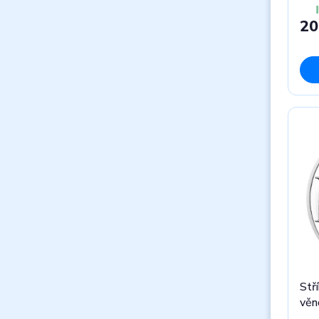
20
Stří
věn