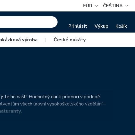
EUR
ČEŠTINA
Přihlásit
Výkup
Košík
akázková výroba
|
České dukáty
jste ho našli! Hodnotný dar k promoci v podobě
olventům všech úrovní vysokoškolského vzdělání –
aturanty
.