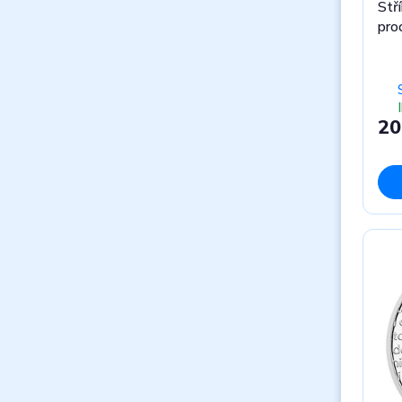
Stř
pro
20