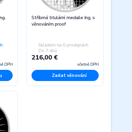
ng.
Stříbrná titulární medaile Ing. s
věnováním proof
ch
Skladem na 0 prodejnách
Do 7 dnů
216,00 €
ně DPH
včetně DPH
u
Zadat věnování