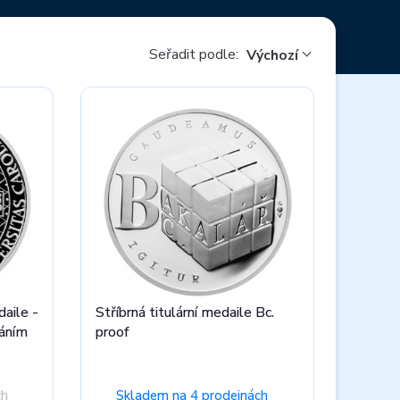
Seřadit podle:
Výchozí
aile -
Stříbrná titulární medaile Bc.
váním
proof
ch
Skladem na 4 prodejnách