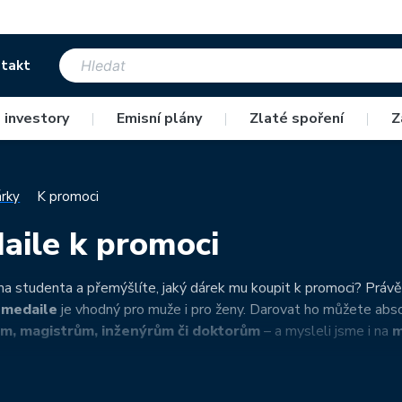
takt
 investory
|
Emisní plány
|
Zlaté spoření
|
Z
rky
K promoci
aile k promoci
 studenta a přemýšlíte, jaký dárek mu koupit k promoci? Právě 
 medaile
je vhodný pro muže i pro ženy. Darovat ho můžete abs
m, magistrům, inženýrům či doktorům
– a mysleli jsme i na
m