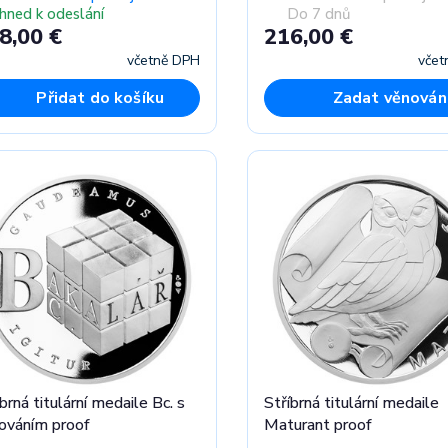
Ihned k odeslání
Do 7 dnů
8,00 €
216,00 €
včetně DPH
včet
Přidat do košíku
Zadat věnován
brná titulární medaile Bc. s
Stříbrná titulární medaile
ováním proof
Maturant proof