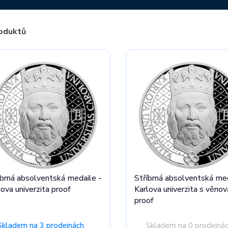
oduktů
íbrná absolventská medaile -
Stříbrná absolventská med
lova univerzita proof
Karlova univerzita s věno
proof
Skladem na 3 prodejnách
Skladem na 0 prodejná