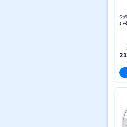
Stří
s v
21