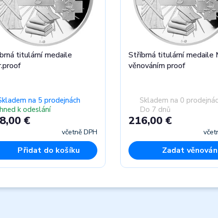
brná titulární medaile
Stříbrná titulární medaile 
.proof
věnováním proof
Skladem na 5 prodejnách
Skladem na 0 prodejná
Ihned k odeslání
Do 7 dnů
8,00 €
216,00 €
včetně DPH
včet
Přidat do košíku
Zadat věnován