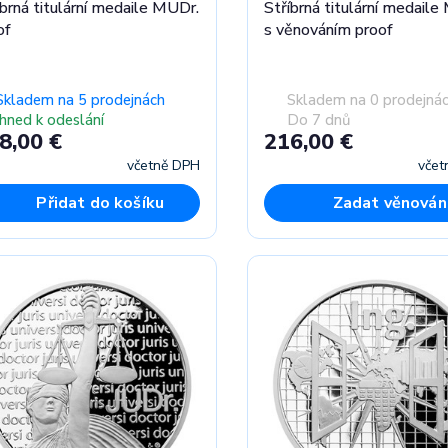
íbrná titulární medaile MUDr.
Stříbrná titulární medaile
of
s věnováním proof
Skladem na 5 prodejnách
Skladem na 0 prodejná
Ihned k odeslání
Do 7 dnů
8,00 €
216,00 €
včetně DPH
včet
Přidat do košíku
Zadat věnován