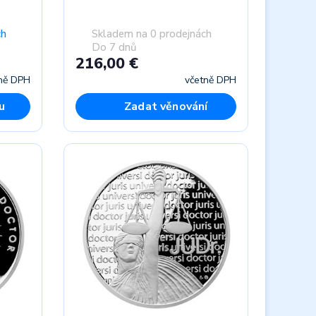
ch
Skladem na 0 prodejnách
Do 7 dnů
216,00 €
ně DPH
včetně DPH
u
Zadat věnování