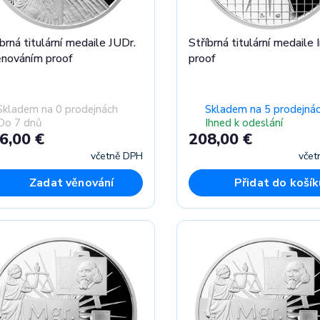
brná titulární medaile JUDr.
Stříbrná titulární medaile I
ěnováním proof
proof
Skladem na 0 prodejnách
Skladem na 5 prodejná
Do 7 dnů
Ihned k odeslání
6,00 €
208,00 €
včetně DPH
včet
Zadat věnování
Přidat do košík