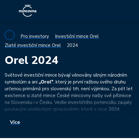
Pro investory
Investiční mince Orel
Zlaté investiční mince Orel
2024
Orel 2024
Světové investiční mince bývají věnovány silným národním
symbolům a ani
„Orol“
, který je první ražbou svého druhu
určenou primárně pro slovenský trh, není výjimkou. Za pět let
existence si zlaté mince České mincovny našly své příznivce
na Slovensku i v Česku. Vedle investičního potenciálu zaujaly
poutavým uměleckým zpracováním, které v roce
2024
dostalo zbrusu novou podobu. Investujte chytře, stylově a
Více
bez DPH!