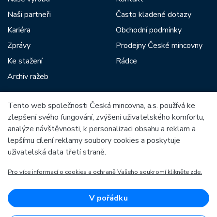
Naši partneři
Často kladené dotazy
Kariéra
Obchodní podmínky
Zprávy
Prodejny České mincovny
Ke stažení
Rádce
Archiv ražeb
Tento web společnosti Česká mincovna, a.s. používá ke
Mezi naše partnery patří:
zlepšení svého fungování, zvýšení uživatelského komfortu,
analýze návštěvnosti, k personalizaci obsahu a reklam a
lepšímu cílení reklamy soubory cookies a poskytuje
uživatelská data třetí straně.
Pro více informací o cookies a ochraně Vašeho soukromí klikněte zde.
Evropská unie
Evropský fond pro regionální rozvoj
OP Podnikání a inovace pro konkurenceschopnost
Evropská unie
V pořádku
Evropský fond pro regionální rozvoj
Investice do vaší budoucnosti