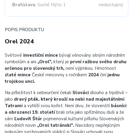
Bratislava
, Suché Mýto 1
nedostupný
POPIS PRODUKTU
Orel 2024
Světové
investiční mince
bývají věnovány silným národním
symbolům a ani
„Orol“,
který je
první ražbou svého druhu
určenou pro slovenský trh,
není výjimkou. Hmotnost
zlaté mince
České mincovny s ročníkem
2024
činí
jednu
trojskou unci.
Na příležitost k sebeurčení čekali
Slováci
dlouho a trpělivě –
jako
dravý pták, který krouží na nebi nad majestátními
Tatrami
a vyhlíží svou kořist. Není divu, že slovenští
básníci
a obrozenci 19. století
brali orla jako spřízněnou duši a že
sám
Ľudovít Štúr
pojmenoval kulturní přílohu Slovenských
národních novin
„Orol tatránski“.
Navzdory nepřejícným
pokusům svrchovaných vládců si Slováci uchovali svou