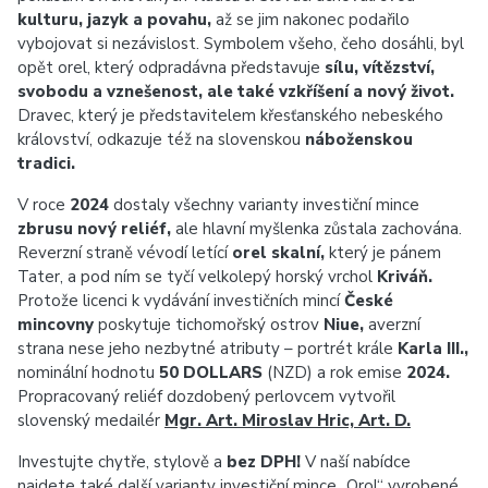
kulturu, jazyk a povahu,
až se jim nakonec podařilo
vybojovat si nezávislost. Symbolem všeho, čeho dosáhli, byl
opět orel, který odpradávna představuje
sílu, vítězství,
svobodu a vznešenost, ale také vzkříšení a nový život.
Dravec, který je představitelem křesťanského nebeského
království, odkazuje též na slovenskou
náboženskou
tradici.
V roce
2024
dostaly všechny varianty investiční mince
zbrusu nový reliéf,
ale hlavní myšlenka zůstala zachována.
Reverzní straně vévodí letící
orel skalní,
který je pánem
Tater, a pod ním se tyčí velkolepý horský vrchol
Kriváň.
Protože licenci k vydávání investičních mincí
České
mincovny
poskytuje tichomořský ostrov
Niue,
averzní
strana nese jeho nezbytné atributy – portrét krále
Karla III.
,
nominální hodnotu
50 DOLLARS
(NZD) a rok emise
2024.
Propracovaný reliéf dozdobený perlovcem vytvořil
slovenský medailér
Mgr. Art. Miroslav Hric, Art. D.
Investujte chytře, stylově a
bez DPH!
V naší nabídce
najdete také další varianty investiční mince „Orol“ vyrobené