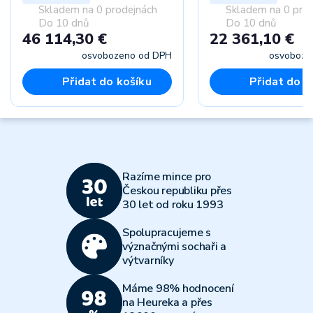
Skladem na 0 prodejnách
Skladem na 0 pro
Do 10 dnů
Do 10 dnů
46 114,30 €
22 361,10 €
osvobozeno od DPH
osvoboze
Přidat do košíku
Přidat do k
Razíme mince pro
Českou republiku přes
30 let od roku 1993
Spolupracujeme s
význačnými sochaři a
výtvarníky
Máme 98% hodnocení
na Heureka a přes