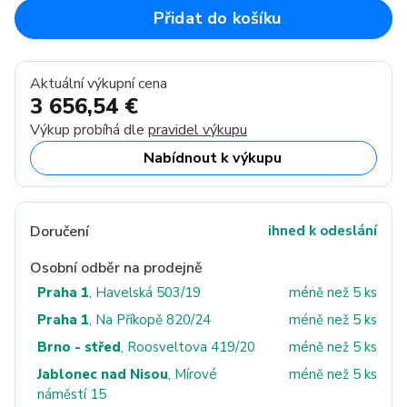
Přidat do košíku
Aktuální výkupní cena
3 656,54 €
Výkup probíhá dle
pravidel výkupu
Nabídnout k výkupu
Doručení
ihned k odeslání
Osobní odběr na prodejně
Praha 1
, Havelská 503/19
méně než 5 ks
Praha 1
, Na Příkopě 820/24
méně než 5 ks
Brno - střed
, Roosveltova 419/20
méně než 5 ks
Jablonec nad Nisou
, Mírové
méně než 5 ks
náměstí 15