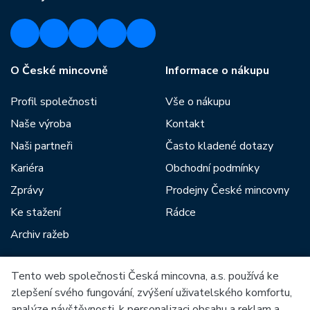
O České mincovně
Informace o nákupu
Profil společnosti
Vše o nákupu
Naše výroba
Kontakt
Naši partneři
Často kladené dotazy
Kariéra
Obchodní podmínky
Zprávy
Prodejny České mincovny
Ke stažení
Rádce
Archiv ražeb
Tento web společnosti Česká mincovna, a.s. používá ke
Mezi naše partnery patří:
zlepšení svého fungování, zvýšení uživatelského komfortu,
analýze návštěvnosti, k personalizaci obsahu a reklam a