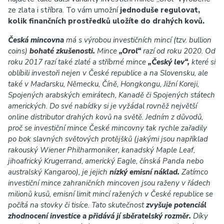
ze zlata i stříbra. To vám umožní
jednoduše regulovat,
kolik finančních prostředků uložíte do drahých kovů.
Česká mincovna
má s výrobou investičních mincí (tzv. bullion
coins)
bohaté zkušenosti.
Mince
„Orol“
razí od roku 2020. Od
roku 2017 razí také zlaté a stříbrné mince
„Český lev“,
které si
oblíbili investoři nejen v České republice a na Slovensku, ale
také v Maďarsku, Německu, Číně, Hongkongu, Jižní Koreji,
Spojených arabských emirátech, Kanadě či Spojených státech
amerických. Do své nabídky si je vyžádal rovněž největší
online distributor drahých kovů na světě. Jedním z důvodů,
proč se investiční mince České mincovny tak rychle zařadily
po bok slavných světových protějšků (jakými jsou například
rakouský Wiener Philharmoniker, kanadský Maple Leaf,
jihoafrický Krugerrand, americký Eagle, čínská Panda nebo
australský Kangaroo), je jejich
nízký emisní náklad.
Zatímco
investiční mince zahraničních mincoven jsou raženy v řádech
milionů kusů, emisní limit mincí ražených v České republice se
počítá na stovky či tisíce. Tato skutečnost
zvyšuje potenciál
zhodnocení investice a přidává jí sběratelský rozměr.
Díky