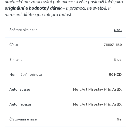
uměleckému zpracování pak mince skvěle poslouží také jako
originální a hodnotný dárek
– k promoci, ke svatbě, k
narození dítěte i jen tak pro radost…
Sběratelská série
Orel
Číslo
76607-650
Emitent
Niue
Nominální hodnota
50 NZD
Autor averzu
Mgr. Art Miroslav Hric, ArtD.
Autor reverzu
Mgr. Art Miroslav Hric, ArtD.
Číslovaná emise
Ne