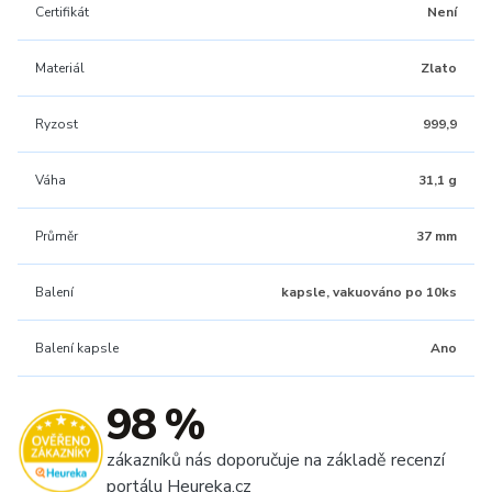
Certifikát
Není
Materiál
Zlato
Ryzost
999,9
Váha
31,1 g
Průměr
37 mm
Balení
kapsle, vakuováno po 10ks
Balení kapsle
Ano
98 %
zákazníků nás doporučuje na základě recenzí
portálu Heureka.cz