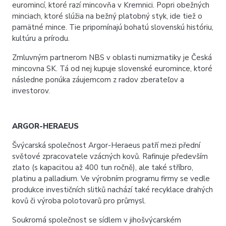
euromincí, ktoré razí mincovňa v Kremnici. Popri obežných
minciach, ktoré slúžia na bežný platobný styk, ide tiež o
pamätné mince. Tie pripomínajú bohatú slovenskú históriu,
kultúru a prírodu.
Zmluvným partnerom NBS v oblasti numizmatiky je Česká
mincovna SK. Tá od nej kupuje slovenské euromince, ktoré
následne ponúka záujemcom z radov zberateľov a
investorov.
ARGOR-HERAEUS
Švýcarská společnost Argor-Heraeus patří mezi přední
světové zpracovatele vzácných kovů. Rafinuje především
zlato (s kapacitou až 400 tun ročně), ale také stříbro,
platinu a palladium. Ve výrobním programu firmy se vedle
produkce investičních slitků nachází také recyklace drahých
kovů či výroba polotovarů pro průmysl.
Soukromá společnost se sídlem v jihošvýcarském