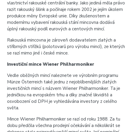
vlastnictví rakouské centrální banky. Jako jediná měla právo
razit rakouský šilink a počínaje rokem 2002 je jejím úkolem
produkce měny Evropské unie. Díky zkušenostem a
modernímu vybavení rakouská stání mincovna dodává
úplný rakouský podíl eurových a centových mincí.
Rakouská mincovna je zároveň dodavatelem zlatých a
stříbrných střížků (polotovarů pro výrobu mincí), ze kterých
se razí mimo jiné i české mince.
Investiční mince Wiener Philharmoniker
Vedle oběžných mincí naleznete ve výrobním programu
Münze Österreich také jednu z nejoblíbenějších zlatých
investičních mincí s názvem Wiener Philharmoniker. Ta je
jedničkou na evropském trhu a díky značné likviditě a
osvobození od DPH je vyhledávána investory z celého
světa.
Mince Wiener Philharmoniker se razí od roku 1988. Za tu
dobu předčila všechna prodejní očekávání a několikrát se