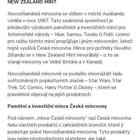
NEW ZEALAND MINT
Novozélandská mincovna se sídlem v městě Aucklandu
vznikla v roce 1967. Tato soukromá společnost je
především výrobcem pamětních a investičních mincí pro
tichomořské národy – Niue, Samou, Tuvalu či Fidži. Licenci
pro ražbu těchto mincí propůjčuje i jiným mincovnám, čehož
hojně využívá Česká mincovna. Mince pro potřeby Nového
Zélandu se v New Zealand Mint nevyrábějí – o to se
starají mincovny ve Velké Británii a v Kanadě.
Novozélandské mincovně se podařilo shromáždit řadu
světoznámých popkulturních značek – Star Wars, Star
Trek, DC Comics, Harry Potter či Disney –, které se
pravidelně objevují na jejích produktech.
Pamětní a investiční mince České mincovny
Pod názvem „mince České mincovny“ razí Česká mincovna
řadu vlastních produktů v zahraničních licencích, které jí
poskytuje právě Novozélandská mincovna. Tyto produkty
jsou nejen plnohodnotným platidlem, ale také