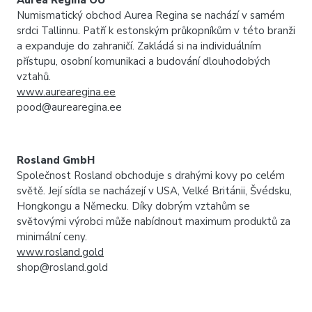
Aurea Regina OÜ
Numismatický obchod Aurea Regina se nachází v samém
srdci Tallinnu. Patří k estonským průkopníkům v této branži
a expanduje do zahraničí. Zakládá si na individuálním
přístupu, osobní komunikaci a budování dlouhodobých
vztahů.
www.aurearegina.ee
pood@aurearegina.ee
Rosland GmbH
Společnost Rosland obchoduje s drahými kovy po celém
světě. Její sídla se nacházejí v USA, Velké Británii, Švédsku,
Hongkongu a Německu. Díky dobrým vztahům se
světovými výrobci může nabídnout maximum produktů za
minimální ceny.
www.rosland.gold
shop@rosland.gold