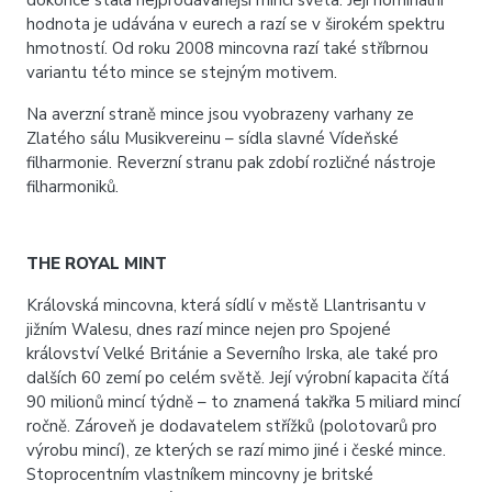
dokonce stala nejprodávanější mincí světa. Její nominální
hodnota je udávána v eurech a razí se v širokém spektru
hmotností. Od roku 2008 mincovna razí také stříbrnou
variantu této mince se stejným motivem.
Na averzní straně mince jsou vyobrazeny varhany ze
Zlatého sálu Musikvereinu – sídla slavné Vídeňské
filharmonie. Reverzní stranu pak zdobí rozličné nástroje
filharmoniků.
THE ROYAL MINT
Královská mincovna, která sídlí v městě Llantrisantu v
jižním Walesu, dnes razí mince nejen pro Spojené
království Velké Británie a Severního Irska, ale také pro
dalších 60 zemí po celém světě. Její výrobní kapacita čítá
90 milionů mincí týdně – to znamená takřka 5 miliard mincí
ročně. Zároveň je dodavatelem střížků (polotovarů pro
výrobu mincí), ze kterých se razí mimo jiné i české mince.
Stoprocentním vlastníkem mincovny je britské