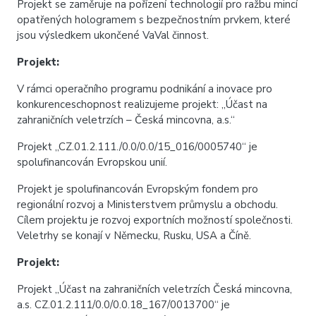
Projekt se zaměruje na pořízení technologií pro ražbu mincí
opatřených hologramem s bezpečnostním prvkem, které
jsou výsledkem ukončené VaVal činnost.
Projekt:
V rámci operačního programu podnikání a inovace pro
konkurenceschopnost realizujeme projekt: „Účast na
zahraničních veletrzích – Česká mincovna, a.s.“
Projekt „CZ.01.2.111./0.0/0.0/15_016/0005740“ je
spolufinancován Evropskou unií.
Projekt je spolufinancován Evropským fondem pro
regionální rozvoj a Ministerstvem průmyslu a obchodu.
Cílem projektu je rozvoj exportních možností společnosti.
Veletrhy se konají v Německu, Rusku, USA a Číně.
Projekt:
Projekt „Účast na zahraničních veletrzích Česká mincovna,
a.s. CZ.01.2.111/0.0/0.0.18_167/0013700“ je