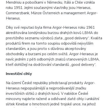
Mendrisiu a pobočkami v Německu, Itálii a Chile vznikla
roku 1951. Jejími současnými vlastníky jsou Heraeus,
Commerzbank, Münze Österreich a management Argor-
Heraeus.
Díky své reputaci byla firma Argor-Heraeus roku 1961
akreditována londýnskou burzou drahých kovů LBMA do
prestižního seznamu výrobců zlata „good delivery“. Kvalita
produktů firem na tomto soupisu odpovídá nejvyšším
standardům, a jsou proto s důvěrou akceptovány
obchodníky a burzami po celém světě. Argor-Heraeus je
navíc jedním z pěti odborných znalců stanovených LBMA,
kteří dohlížejí na dodržování standardů „good delivery“.
Investiční cihly
Na území České republiky představují produkty Argor-
Heraeus nejpopulárnější a nejprodávanější značku
investičních slitků z drahých kovů. V nabídce České
mincovny najdete ražené a odlévané zlaté cihly i unikátní
slitek Kinebar o hmotnosti jedné trojské unce, na jehož