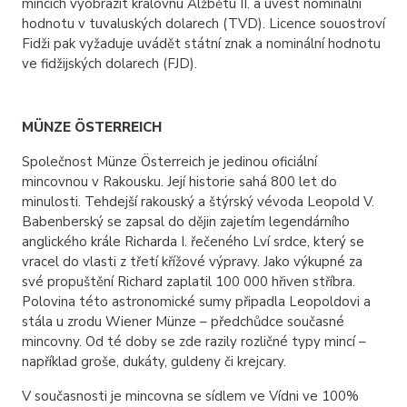
mincích vyobrazit královnu Alžbětu II. a uvést nominální
hodnotu v tuvaluských dolarech (TVD). Licence souostroví
Fidži pak vyžaduje uvádět státní znak a nominální hodnotu
ve fidžijských dolarech (FJD).
MÜNZE ÖSTERREICH
Společnost Münze Österreich je jedinou oficiální
mincovnou v Rakousku. Její historie sahá 800 let do
minulosti. Tehdejší rakouský a štýrský vévoda Leopold V.
Babenberský se zapsal do dějin zajetím legendárního
anglického krále Richarda I. řečeného Lví srdce, který se
vracel do vlasti z třetí křížové výpravy. Jako výkupné za
své propuštění Richard zaplatil 100 000 hřiven stříbra.
Polovina této astronomické sumy připadla Leopoldovi a
stála u zrodu Wiener Münze – předchůdce současné
mincovny. Od té doby se zde razily rozličné typy mincí –
například groše, dukáty, guldeny či krejcary.
V současnosti je mincovna se sídlem ve Vídni ve 100%