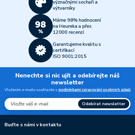
význačnými sochaři a
výtvarníky
Máme 98% hodnocení
na Heureka a přes
12000 recenzí
Garantujeme kvalitu s
certifikací
ISO 9001:2015
Nenechte si nic ujít a odebírejte náš
newsletter
Vložením e-mailu souhlasíte s
podmínkami zpracování osobních údajů
Odebírat newsletter
Buďte s námi v kontaktu