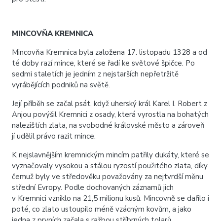
MINCOVŇA KREMNICA
Mincovňa Kremnica byla založena 17. listopadu 1328 a od
té doby razí mince, které se řadí ke světové špičce. Po
sedmi staletích je jedním z nejstarších nepřetržitě
vyrábějících podniků na světě.
Její příběh se začal psát, když uherský král Karel I. Robert z
Anjou povýšil Kremnici z osady, která vyrostla na bohatých
nalezištích zlata, na svobodné královské město a zároveň
jí udělil právo razit mince.
K nejslavnějším kremnickým mincím patřily dukáty, které se
vyznačovaly vysokou a stálou ryzostí použitého zlata, díky
čemuž byly ve středověku považovány za nejtvrdší měnu
střední Evropy. Podle dochovaných záznamů jich
v Kremnici vzniklo na 21,5 milionu kusů. Mincovně se dařilo i
poté, co zlato ustoupilo méně vzácným kovům, a jako
jedna z prvních začala s ražbou stříbrných tolarů.