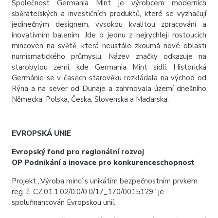
Společnost Germania Mint je výrobcem moderních
sběratelských a investičních produktů, které se vyznačují
jedinečným designem, vysokou kvalitou zpracování a
inovativním balením. Jde o jednu z nejrychleji rostoucích
mincoven na světě, která neustále zkoumá nové oblasti
numismatického průmyslu. Název značky odkazuje na
starobylou zemi, kde Germania Mint sídlí. Historická
Germánie se v časech starověku rozkládala na východ od
Rýna a na sever od Dunaje a zahrnovala území dnešního
Německa, Polska, Česka, Slovenska a Maďarska.
EVROPSKÁ UNIE
Evropský fond pro regionální rozvoj
OP Podnikání a inovace pro konkurenceschopnost
Projekt „Výroba mincí s unikátím bezpečnostním prvkem
reg. č. CZ.01.1.02/0.0/0.0/17_170/0015129“ je
spolufinancován Evropskou unií.