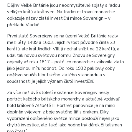
Dějiny Velké Británie jsou neodmyslitelně spjaty s řadou
velkých králů a královen. Na tradici ostrovní monarchie
odkazuje název zlaté investiční mince Sovereign – v
překladu Vladař.
První zlaté Sovereigny se na území Velké Británie razily
mezi léty 1489 a 1603. Jejich ryzost původně činila 23
karátů, ale král Jindřich VIII. ji nechal snížit na 22 karátů, a
udal tak novou světovou normu. Znovu se Sovereigny
objevily až roku 1817 – poté, co monarchie uzákonila zlato
jako jedinou míru hodnot. Do roku 1932 pak byly coby
oběživo součástí britského zlatého standardu a v
současnosti je jejich význam čistě investiční.
Za více než dvě století existence Sovereigny nesly
portrét každého britského monarchy a aktuálně vzdávají
hold královně Alžbětě II. Portrét panovnice je na minci
doplněn výjevem z boje svatého Jiří s drakem. Díky
vyobrazení oblíbeného světce mince poslouží nejen jako
chytrá investice, ale také jako hodnotný dárek či talisman
pro štěstí.