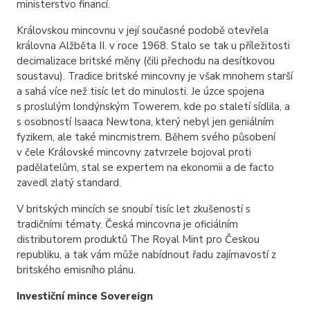
ministerstvo financí.
Královskou mincovnu v její současné podobě otevřela
královna Alžběta II. v roce 1968. Stalo se tak u příležitosti
decimalizace britské měny (čili přechodu na desítkovou
soustavu). Tradice britské mincovny je však mnohem starší
a sahá více než tisíc let do minulosti. Je úzce spojena
s proslulým londýnským Towerem, kde po staletí sídlila, a
s osobností Isaaca Newtona, který nebyl jen geniálním
fyzikem, ale také mincmistrem. Během svého působení
v čele Královské mincovny zatvrzele bojoval proti
padělatelům, stal se expertem na ekonomii a de facto
zavedl zlatý standard.
V britských mincích se snoubí tisíc let zkušeností s
tradičními tématy. Česká mincovna je oficiálním
distributorem produktů The Royal Mint pro Českou
republiku, a tak vám může nabídnout řadu zajímavostí z
britského emisního plánu.
Investiční mince Sovereign