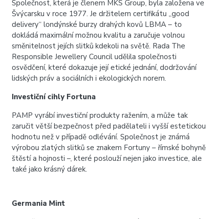
Společnost, která je členem MKS Group, byla založena ve
Švýcarsku v roce 1977. Je držitelem certifikátu „good
delivery“ londýnské burzy drahých kovů LBMA – to
dokládá maximální možnou kvalitu a zaručuje volnou
směnitelnost jejích slitků kdekoli na světě. Rada The
Responsible Jewellery Council udělila společnosti
osvědčení, které dokazuje její etické jednání, dodržování
lidských práv a sociálních i ekologických norem.
Investiční cihly Fortuna
PAMP vyrábí investiční produkty ražením, a může tak
zaručit větší bezpečnost před padělateli i vyšší estetickou
hodnotu než v případě odlévání. Společnost je známá
výrobou zlatých slitků se znakem Fortuny – římské bohyně
štěstí a hojnosti –, které poslouží nejen jako investice, ale
také jako krásný dárek.
Germania Mint