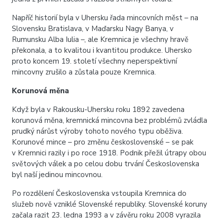
Napříč historií byla v Uhersku řada mincovních měst – na
Slovensku Bratislava, v Maďarsku Nagy Banya, v
Rumunsku Alba Iulia –, ale Kremnica je všechny hravě
překonala, a to kvalitou i kvantitou produkce. Uhersko
proto koncem 19. století všechny neperspektivní
mincovny zrušilo a zůstala pouze Kremnica.
Korunová měna
Když byla v Rakousku-Uhersku roku 1892 zavedena
korunová měna, kremnická mincovna bez problémů zvládla
prudký nárůst výroby tohoto nového typu oběživa.
Korunové mince – pro změnu československé – se pak
v Kremnici razily i po roce 1918. Podnik přežil útrapy obou
světových válek a po celou dobu trvání Československa
byl naší jedinou mincovnou.
Po rozdělení Československa vstoupila Kremnica do
služeb nově vzniklé Slovenské republiky. Slovenské koruny
začala razit 23. ledna 1993 a v závěru roku 2008 vyrazila