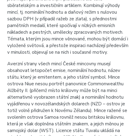
sběratelským a investičním artiklem. Kombinují výhody
mincí, tj. nominální hodnotu a daňový režim s nulovou
sazbou DPH (v případě ražeb ze zlata), s přednostmi
pamětních medailí, které spočívají v nízkých emisních
nákladech a pestrých, umělecky zpracovaných motivech.
Témata, kterým jsou mince věnované, mohou být domácí i
vyloženě světová, a přestože inspiraci nacházejí především
v minulosti, objevují se na nich i současné motivy.
Averzní strany všech mincí České mincovny musejí
obsahovat letopočet emise, nominální hodnotu, název
státu, který je emitentem, a jeho státní symbol. Mince
ostrova Niue nesou portrét panovnice Commonwealthu
Alžběty II. (přičemž místo královny může být na minci
alternativně vyobrazen státní znak) a nominální hodnotu
vyjádřenou v novozélandských dolarech (NZD – ostrov je
totiž volně přidružen k Novému Zélandu). Mince ražené se
svolením ostrova Samoa rovněž nesou britskou královnu,
která je však doplněna státním znakem, a jejich měnou je
samojský dolar (WST). Licence státu Tuvalu ukládá na