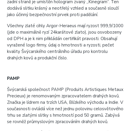
zadní straně je umístěn hologram zvaný „Kinegram“. Ten
dodává slitku krásný a neotřelý vzhled a současně slouží
jako účinný bezpečnostní prvek proti padělání.
Všechny zlaté cihly Argor-Heraeus mají ryzost 999,9/1000
(jde o maximálně ryzí 24karátové zlato), jsou osvobozeny
od DPH a je k nim přikládán certifikát pravosti. Obsahují
vyražené logo firmy, údaj o hmotnosti a ryzosti, pečeť
kvality Švýcarského centrálního úřadu pro kontrolu
drahých kovů a produkční číslo.
PAMP
Švýcarská společnost PAMP (Produits Artistiques Metaux
Precieux) je renomovaným zpracovatelem drahých kovů.
Značka je lídrem na trzích USA, Blízkého východu a Indie. V
současnosti ovládá více než jednu polovinu celosvětového
trhu se zlatými slitky s hmotností pod 50 gramů. Zabývá
se rovněž průmyslovým zpracováním drahých kovů.