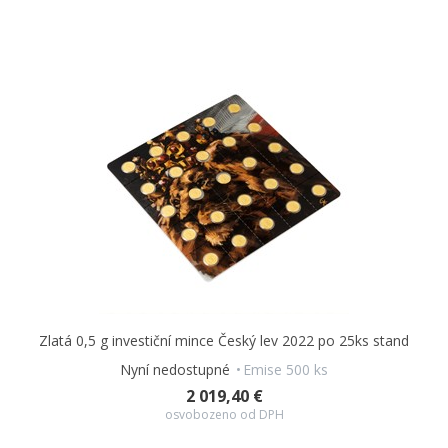
Zlatá 0,5 g investiční mince Český lev 2022 po 25ks stand
Nyní nedostupné
Emise 500 ks
2 019,40 €
osvobozeno od DPH