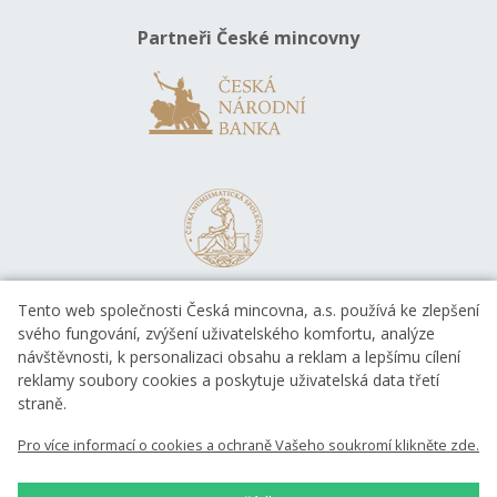
Partneři České mincovny
Tento web společnosti Česká mincovna, a.s. používá ke zlepšení
svého fungování, zvýšení uživatelského komfortu, analýze
návštěvnosti, k personalizaci obsahu a reklam a lepšímu cílení
reklamy soubory cookies a poskytuje uživatelská data třetí
straně.
EVROPSKÁ UNIE
Pro více informací o cookies a ochraně Vašeho soukromí klikněte zde.
Evropský fond pro regionální rozvoj
OP Podnikání a inovace pro konkurenceschopnost
EVROPSKÁ UNIE