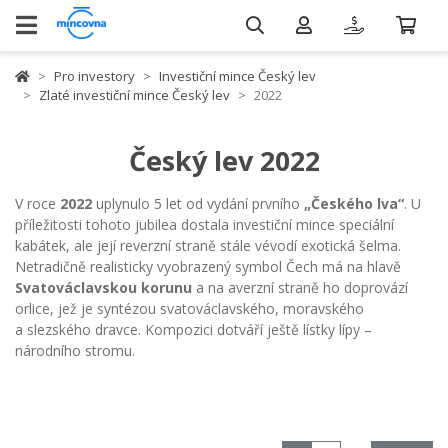
Pro investory
Investiční mince Český lev
Zlaté investiční mince Český lev
2022
Český lev 2022
V roce
2022
uplynulo 5 let od vydání prvního
„Českého lva“
. U
příležitosti tohoto jubilea dostala investiční mince speciální
kabátek, ale její reverzní straně stále vévodí exotická šelma.
Netradičně realisticky vyobrazený symbol Čech má na hlavě
Svatováclavskou korunu
a na averzní straně ho doprovází
orlice, jež je syntézou svatováclavského, moravského
a slezského dravce. Kompozici dotváří ještě lístky lípy –
národního stromu.