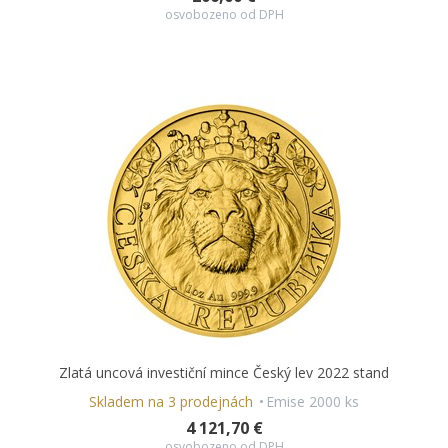
osvobozeno od DPH
Zlatá uncová investiční mince Český lev 2022 stand
Skladem na 3 prodejnách
Emise 2000 ks
4 121,70 €
osvobozeno od DPH