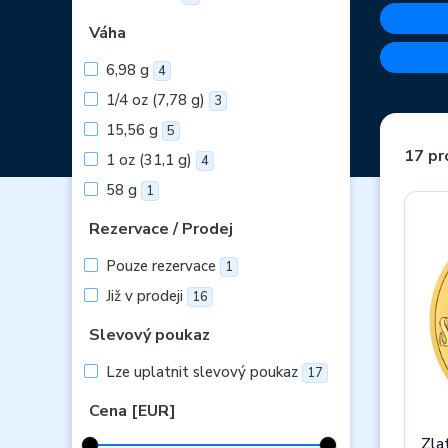
Váha
6,98 g
4
1/4 oz (7,78 g)
3
15,56 g
5
17 pr
1 oz (31,1 g)
4
58 g
1
Rezervace / Prodej
Pouze rezervace
1
Již v prodeji
16
Slevový poukaz
Lze uplatnit slevový poukaz
17
Cena [EUR]
Zla