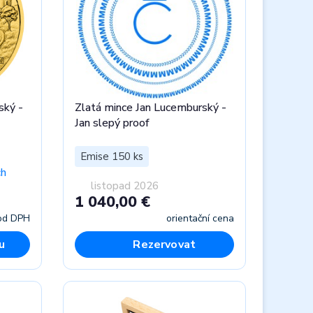
ský -
Zlatá mince Jan Lucemburský -
Jan slepý proof
Emise 150 ks
ch
listopad 2026
1 040,00 €
od DPH
orientační cena
u
Rezervovat