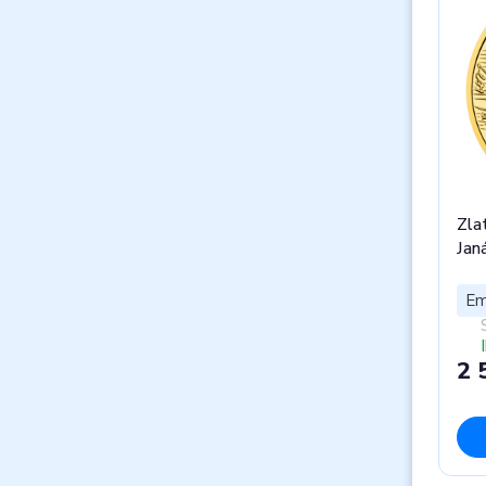
Zla
Jan
Em
2 