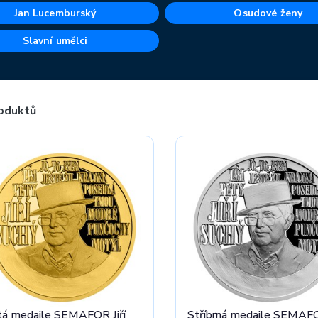
Jan Lucemburský
Osudové ženy
Slavní umělci
oduktů
tá medaile SEMAFOR Jiří
Stříbrná medaile SEMAFOR