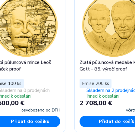
tá půluncová mince Leoš
Zlatá půluncová medaile 
áček proof
Gott - 85. výročí proof
ise 100 ks
Emise 200 ks
Skladem na 0 prodejnách
Skladem na 2 prodejná
Ihned k odeslání
Ihned k odeslání
500,00 €
2 708,00 €
osvobozeno od DPH
včet
Přidat do košíku
Přidat do košík