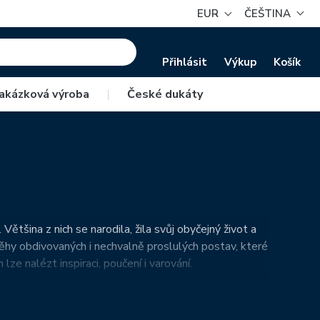
EUR
ČEŠTINA
Přihlásit
Výkup
Košík
akázková výroba
|
České dukáty
Většina z nich se narodila, žila svůj obyčejný život a
běhy obdivovaných i nechvalně proslulých postav, které
ze nalézt inspiraci, poučení i varování.