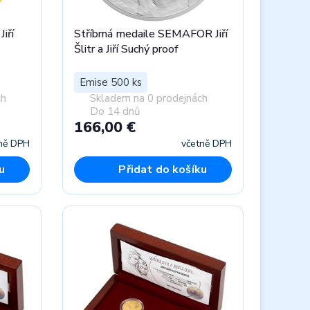
iří
Stříbrná medaile SEMAFOR Jiří
Šlitr a Jiří Suchý proof
Emise 500 ks
ch
Skladem na 0 prodejnách
Do 14 dnů
166,00 €
ně DPH
včetně DPH
u
Přidat do košíku