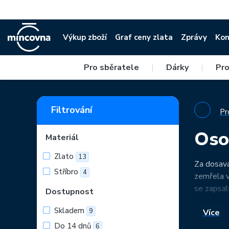
Výkup zboží
Graf ceny zlata
Zprávy
Kon
Pro sběratele
|
Dárky
|
Pro
Filtrování
Pr
Oso
Materiál
Zlato
13
Za dosavad
Stříbro
4
zemřela v
se zapsaly
Dostupnost
Skladem
9
Více
Do 14 dnů
6