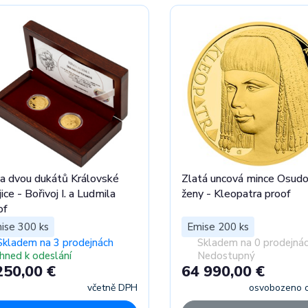
a dvou dukátů Královské
Zlatá uncová mince Osud
ice - Bořivoj I. a Ludmila
ženy - Kleopatra proof
of
ise 300 ks
Emise 200 ks
Skladem na 3 prodejnách
Skladem na 0 prodejná
Ihned k odeslání
Nedostupný
250,00 €
64 990,00 €
včetně DPH
osvobozeno 