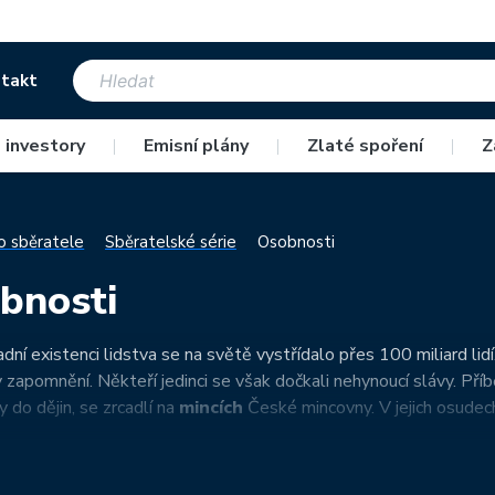
takt
 investory
|
Emisní plány
|
Zlaté spoření
|
Z
o sběratele
Sběratelské série
Osobnosti
bnosti
ní existenci lidstva se na světě vystřídalo přes 100 miliard lidí. 
 zapomnění. Někteří jedinci se však dočkali nehynoucí slávy. Pří
 do dějin, se zrcadlí na
mincích
České mincovny. V jejich osudech l