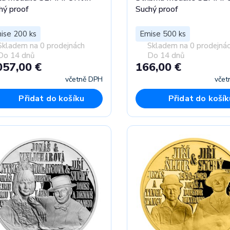
hý proof
Suchý proof
ise 200 ks
Emise 500 ks
Skladem na 0 prodejnách
Skladem na 0 prodejná
Do 14 dnů
Do 14 dnů
057,00 €
166,00 €
včetně DPH
včet
Přidat do košíku
Přidat do košík