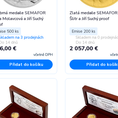
íbrná medaile SEMAFOR
Zlatá medaile SEMAFOR J
a Molavcová a Jiří Suchý
Šlitr a Jiří Suchý proof
of
ise 500 ks
Emise 200 ks
Skladem na 3 prodejnách
Skladem na 0 prodejná
Do 14 dnů
Do 14 dnů
6,00 €
2 057,00 €
včetně DPH
včet
Přidat do košíku
Přidat do košík