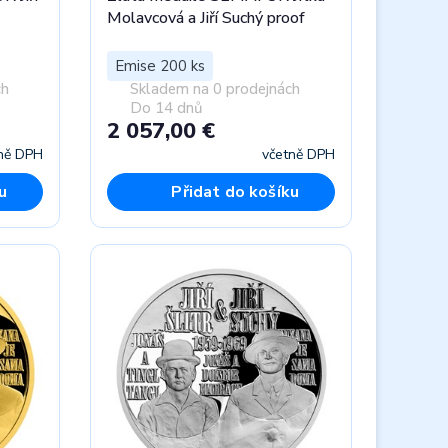
Molavcová a Jiří Suchý proof
Emise 200 ks
ch
Skladem na 0 prodejnách
Do 14 dnů
2 057,00 €
ně DPH
včetně DPH
u
Přidat do košíku