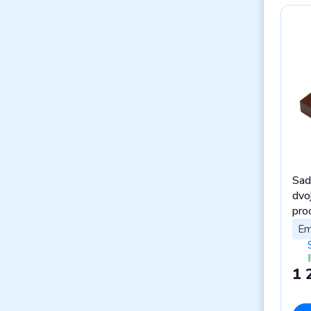
Sad
dvoj
pro
Em
1 