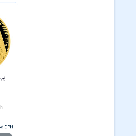
ové
ch
od DPH