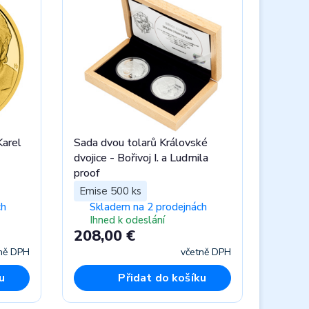
Karel
Sada dvou tolarů Královské
dvojice - Bořivoj I. a Ludmila
proof
Emise 500 ks
ch
Skladem na 2 prodejnách
Ihned k odeslání
208,00 €
ně DPH
včetně DPH
u
Přidat do košíku