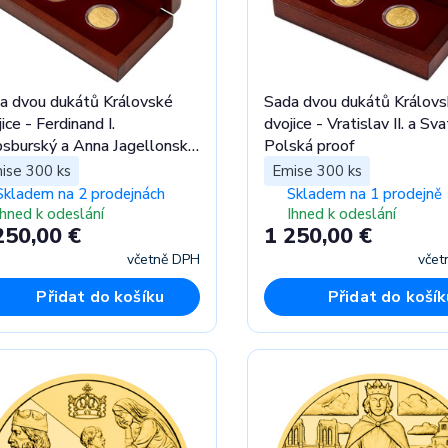
a dvou dukátů Královské
Sada dvou dukátů Králov
ice - Ferdinand I.
dvojice - Vratislav II. a Sv
sburský a Anna Jagellonská
Polská proof
of
ise 300 ks
Emise 300 ks
Skladem na 2 prodejnách
Skladem na 1 prodejně
Ihned k odeslání
Ihned k odeslání
250,00 €
1 250,00 €
včetně DPH
včet
Přidat do košíku
Přidat do košík