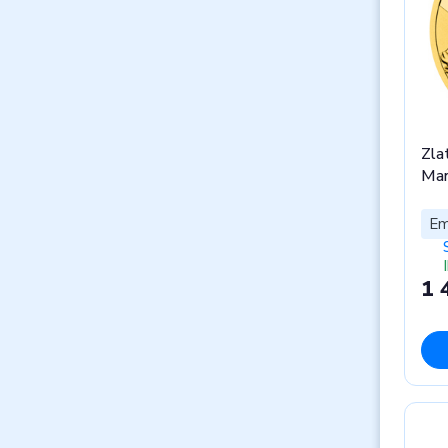
Zla
Man
Em
1 