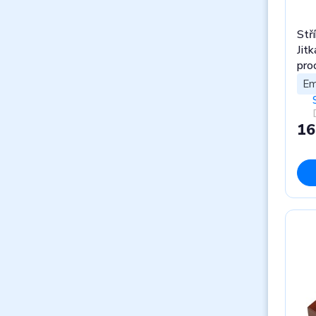
Stř
Jitk
pro
Em
16