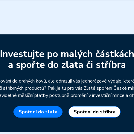
Investujte po malých částkác
a spořte do zlata či stříbra
ování do drahých kovů, ale odrazují vás jednorázové výdaje, kter
či stříbrných produktů? Pak je tu pro vás Zlaté spoření České mi
avidelné měsíční platby postupně promění v investiční mince a cih
Spoření do zlata
Spoření do stříbra