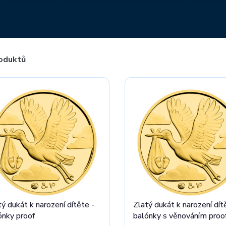
íc štědrou finanční částkou.
oduktů
tý dukát k narození dítěte -
Zlatý dukát k narození dít
ónky proof
balónky s věnováním proo