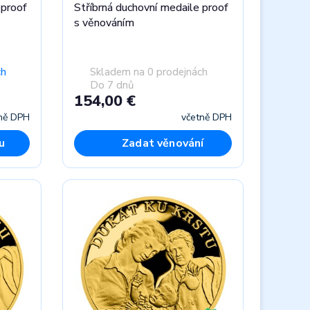
 proof
Stříbrná duchovní medaile proof
s věnováním
ch
Skladem na 0 prodejnách
Do 7 dnů
154,00 €
ně DPH
včetně DPH
u
Zadat věnování