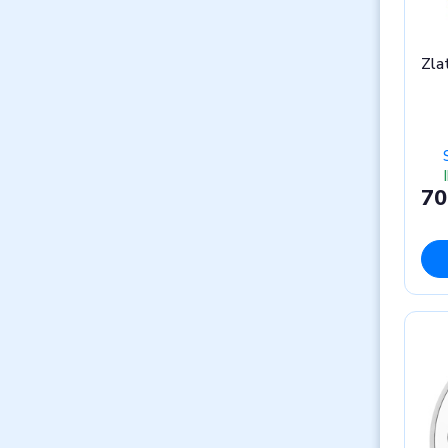
Zla
70