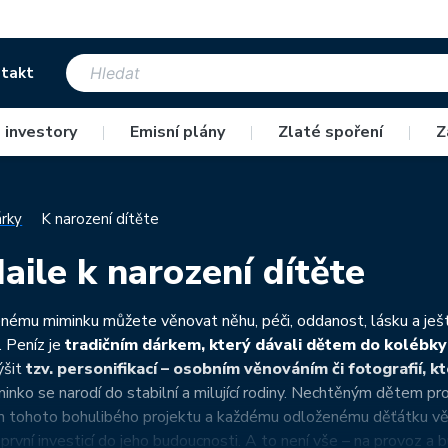
takt
 investory
|
Emisní plány
|
Zlaté spoření
|
Z
rky
K narození dítěte
aile k narození dítěte
ému miminku můžete věnovat něhu, péči, oddanost, lásku a ješt
. Peníz je
tradičním dárkem, který dávali dětem do kolébky
ýšit
tzv. personifikací – osobním věnováním či fotografií, 
inko se narodí do stabilní a milující rodiny. Nechtěným dětem p
 tohoto bohulibého projektu a každému odloženému děťátku vě
i první investicí do jeho budoucnosti. A to není vše – na provoz