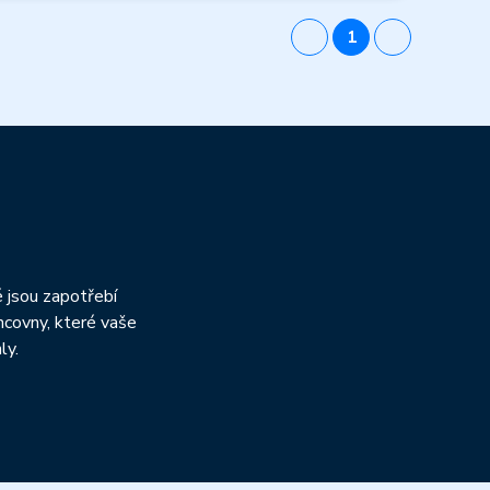
1
h
é jsou zapotřebí
ncovny, které vaše
ly.