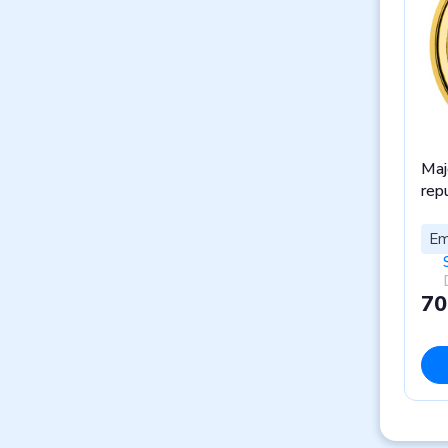
Maj
rep
Em
70