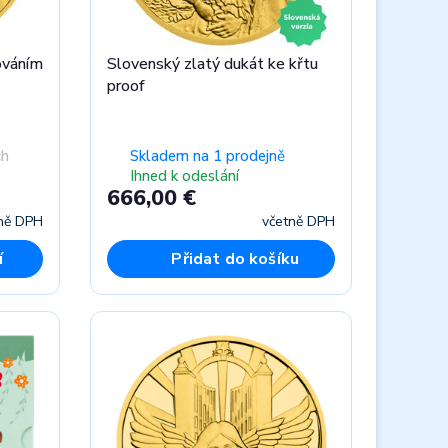
ováním
Slovenský zlatý dukát ke křtu
proof
ch
Skladem na 1 prodejně
Ihned k odeslání
666,00 €
ně DPH
včetně DPH
í
Přidat do košíku