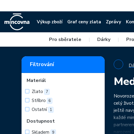
Výkup zboží
Graf ceny zlata
Zprávy
Kon
Pro sběratele
|
Dárky
|
Pro
Filtrování
Dá
Med
Materiál
Zlato
7
Novorozen
Stříbro
6
celý život
Ostatní
1
ještě nav
každé mim
Dostupnost
partnerem
narození 
Skladem
9