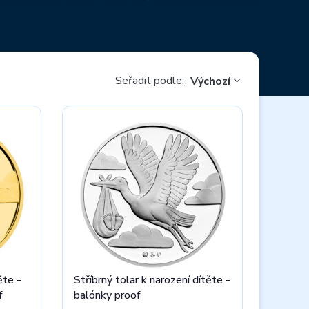
Seřadit podle:
Výchozí
ěte -
Stříbrný tolar k narození dítěte -
f
balónky proof