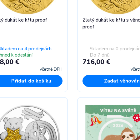
tý dukát ke křtu proof
Zlatý dukát ke křtu s věn
proof
Skladem na 4 prodejnách
Skladem na 0 prodejná
Ihned k odeslání
Do 7 dnů
8,00 €
716,00 €
včetně DPH
včet
Přidat do košíku
Zadat věnován