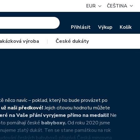
EUR
ČEŠTINA
Přihlásit
Výkup
Košík
akázková výroba
|
České dukáty
ě něco navíc – poklad, který ho bude provázet po
 už naši předkové!
Jejich citovou hodnotu můžete
které na Vaše přání vyryjeme přímo na medaili!
Ne
roto pomáhají české
babyboxy.
Od roku 2020 jsme
nujeme zlatý dukát. Ten se stane památkou na rok
 a budování českých babyboxů přispívá Česká mincovna