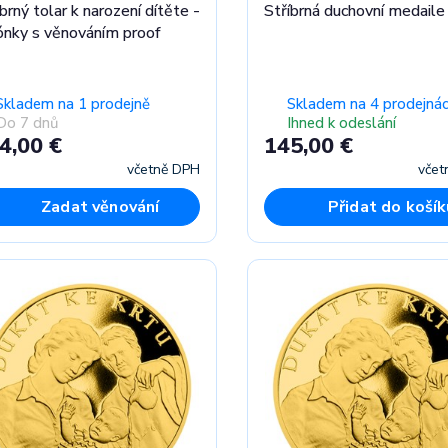
brný tolar k narození dítěte -
Stříbrná duchovní medaile
ónky s věnováním proof
Skladem na 1 prodejně
Skladem na 4 prodejná
Do 7 dnů
Ihned k odeslání
4,00 €
145,00 €
včetně DPH
včet
Zadat věnování
Přidat do košík