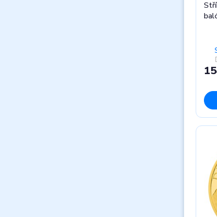
Stří
bal
15