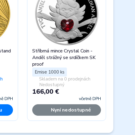
stand
Stříbrná mince Crystal Coin -
Anděl strážný se srdíčkem SK
proof
Emise 1000 ks
ch
Skladem na 0 prodejnách
Nedostupný
166,00 €
ně DPH
včetně DPH
u
Nyní nedostupné