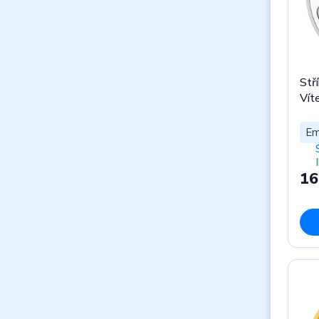
Stř
Vít
Em
16