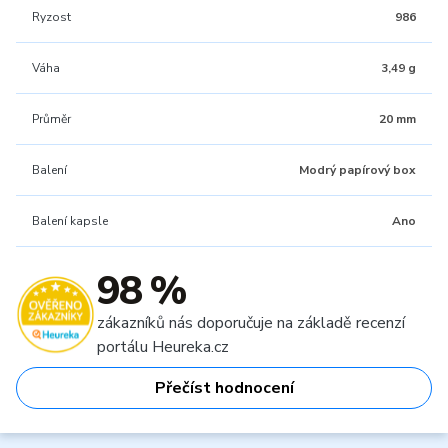
Ryzost
986
Váha
3,49 g
Průměr
20 mm
Balení
Modrý papírový box
Balení kapsle
Ano
98 %
zákazníků nás doporučuje na základě recenzí
portálu Heureka.cz
Přečíst hodnocení