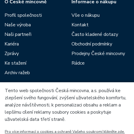
O České mincovně
Informace o nákupu
Profil společnosti
Vše o nákupu
Naše výroba
Kontakt
Naši partneři
Často kladené dotazy
Kariéra
Obchodní podmínky
Zprávy
Prodejny České mincovny
Ke stažení
Rádce
Archiv ražeb
Tento web společnosti Česká mincovna, a.s. používá ke
Mezi naše partnery patří:
zlepšení svého fungování, zvýšení uživatelského komfortu,
analýze návštěvnosti, k personalizaci obsahu a reklam a
lepšímu cílení reklamy soubory cookies a poskytuje
uživatelská data třetí straně.
Pro více informací o cookies a ochraně Vašeho soukromí klikněte zde.
Evropská unie