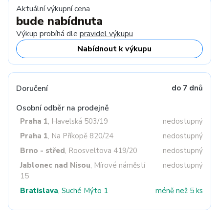
Aktuální výkupní cena
bude nabídnuta
Výkup probíhá dle
pravidel výkupu
Nabídnout k výkupu
Doručení
do 7 dnů
Osobní odběr na prodejně
Praha 1
, Havelská 503/19
nedostupný
Praha 1
, Na Příkopě 820/24
nedostupný
Brno - střed
, Roosveltova 419/20
nedostupný
Jablonec nad Nisou
, Mírové náměstí
nedostupný
15
Bratislava
, Suché Mýto 1
méně než 5 ks