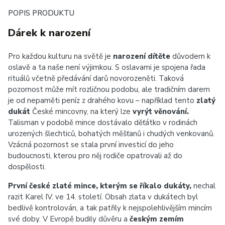
POPIS PRODUKTU
Dárek k narození
Pro každou kulturu na světě je
narození dítěte
důvodem k
oslavě a ta naše není výjimkou. S oslavami je spojena řada
rituálů včetně předávání darů novorozeněti. Taková
pozornost může mít rozličnou podobu, ale tradičním darem
je od nepaměti peníz z drahého kovu – například tento
zlatý
dukát
České mincovny, na který lze
vyrýt věnování.
Talisman v podobě mince dostávalo děťátko v rodinách
urozených šlechticů, bohatých měšťanů i chudých venkovanů.
Vzácná pozornost se stala první investicí do jeho
budoucnosti, kterou pro něj rodiče opatrovali až do
dospělosti.
První české zlaté mince, kterým se říkalo dukáty,
nechal
razit Karel IV. ve 14. století. Obsah zlata v dukátech byl
bedlivě kontrolován, a tak patřily k nejspolehlivějším mincím
své doby. V Evropě budily důvěru a
českým zemím