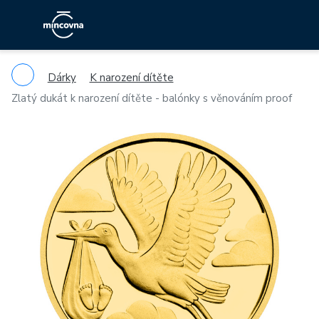
Dárky
K narození dítěte
Zlatý dukát k narození dítěte - balónky s věnováním proof
Previous
Ne