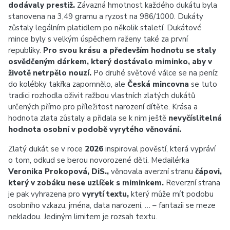
dodávaly prestiž.
Závazná hmotnost každého dukátu byla
stanovena na 3,49 gramu a ryzost na 986/1000. Dukáty
zůstaly legálním platidlem po několik staletí. Dukátové
mince byly s velkým úspěchem raženy také za první
republiky.
Pro svou krásu a především hodnotu se staly
osvědčeným dárkem, který dostávalo miminko, aby v
životě netrpělo nouzí.
Po druhé světové válce se na peníz
do kolébky takřka zapomnělo, ale
Česká mincovna
se tuto
tradici rozhodla oživit ražbou vlastních zlatých dukátů
určených přímo pro příležitost narození dítěte. Krása a
hodnota zlata zůstaly a přidala se k nim ještě
nevyčíslitelná
hodnota osobní v podobě vyrytého věnování.
Zlatý dukát se v roce
2026
inspiroval pověstí, která vypráví
o tom, odkud se berou novorozené děti. Medailérka
Veronika Prokopová, DiS.,
věnovala averzní stranu
čápovi,
který v zobáku nese uzlíček s miminkem.
Reverzní strana
je pak vyhrazena pro
vyrytí textu,
který může mít podobu
osobního vzkazu, jména, data narození, … – fantazii se meze
nekladou. Jediným limitem je rozsah textu.