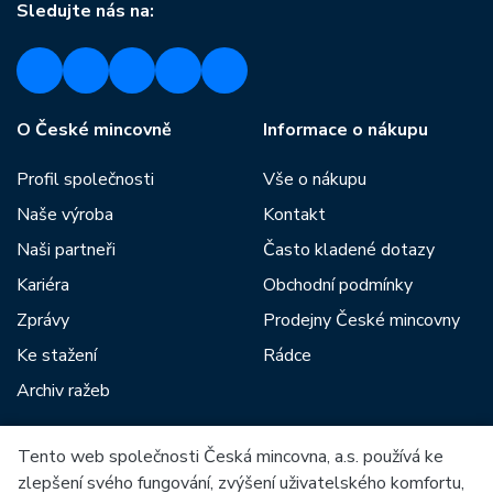
Sledujte nás na:
O České mincovně
Informace o nákupu
Profil společnosti
Vše o nákupu
Naše výroba
Kontakt
Naši partneři
Často kladené dotazy
Kariéra
Obchodní podmínky
Zprávy
Prodejny České mincovny
Ke stažení
Rádce
Archiv ražeb
Tento web společnosti Česká mincovna, a.s. používá ke
Mezi naše partnery patří:
zlepšení svého fungování, zvýšení uživatelského komfortu,