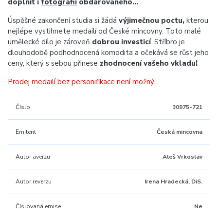
doplnit i
fotografií
obdarovaného…
Úspěšné zakončení studia si žádá
výjimečnou poctu,
kterou
nejlépe vystihnete medailí od České mincovny. Toto malé
umělecké dílo je zároveň
dobrou investicí
. Stříbro je
dlouhodobě podhodnocená komodita a očekává se růst jeho
ceny, který s sebou přinese
zhodnocení vašeho vkladu!
Prodej medailí bez personifikace není možný.
Číslo
30975-721
Emitent
Česká mincovna
Autor averzu
Aleš Vrkoslav
Autor reverzu
Irena Hradecká, DiS.
Číslovaná emise
Ne