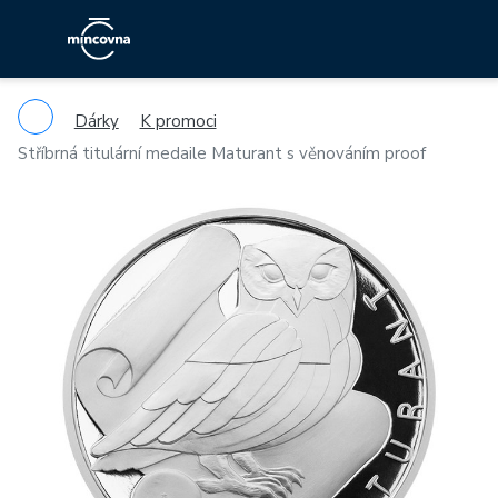
Dárky
K promoci
Stříbrná titulární medaile Maturant s věnováním proof
Previous
Ne