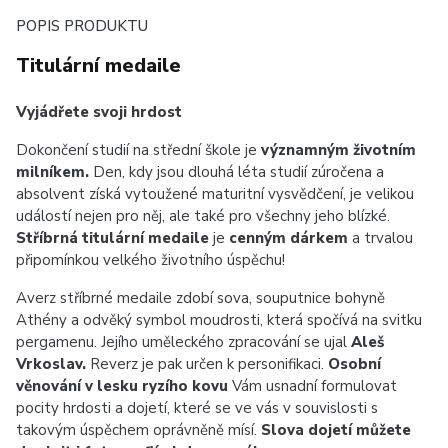
POPIS PRODUKTU
Titulární medaile
Vyjádřete svoji hrdost
Dokončení studií na střední škole je
významným životním
milníkem.
Den, kdy jsou dlouhá léta studií zúročena a
absolvent získá vytoužené maturitní vysvědčení, je velikou
událostí nejen pro něj, ale také pro všechny jeho blízké.
Stříbrná titulární medaile
je
cenným dárkem
a trvalou
připomínkou velkého životního úspěchu!
Averz stříbrné medaile zdobí sova, souputnice bohyně
Athény a odvěký symbol moudrosti, která spočívá na svitku
pergamenu. Jejího uměleckého zpracování se ujal
Aleš
Vrkoslav.
Reverz je pak určen k personifikaci.
Osobní
věnování v lesku ryzího kovu
Vám usnadní formulovat
pocity hrdosti a dojetí, které se ve vás v souvislosti s
takovým úspěchem oprávněně mísí.
Slova dojetí můžete