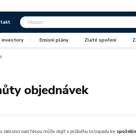
takt
 investory
|
Emisní plány
|
Zlaté spoření
|
Z
k
hůty objednávek
v Jablonci nad Nisou může dojít v průběhu listopadu ke
zpožděn