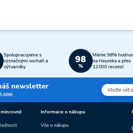
Spolupracujeme s
Máme 98% hodnoc
význačnými sochaři a
na Heureka a přes
výtvarníky
12000 recenzí
 náš newsletter
h údajů
 mincovně
Informace o nákupu
olečnosti
Vše o nákupu