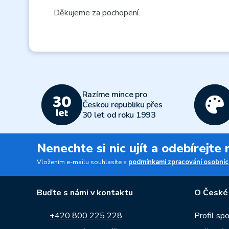
Děkujeme za pochopení.
Razíme mince pro
Českou republiku přes
30 let od roku 1993
Nenechte si nic ujít a odebírejte
Vložením e-mailu souhlasíte s
podmínkami zpracování osobníc
Buďte s námi v kontaktu
O České
+420 800 225 228
Profil sp