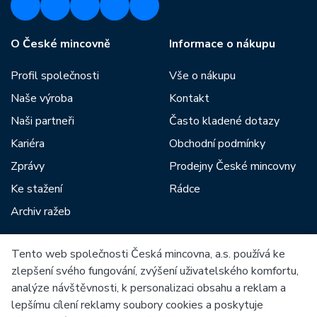
O České mincovně
Informace o nákupu
Profil společnosti
Vše o nákupu
Naše výroba
Kontakt
Naši partneři
Často kladené dotazy
Kariéra
Obchodní podmínky
Zprávy
Prodejny České mincovny
Ke stažení
Rádce
Archiv ražeb
Tento web společnosti Česká mincovna, a.s. používá ke
Mezi naše partnery patří:
zlepšení svého fungování, zvýšení uživatelského komfortu,
analýze návštěvnosti, k personalizaci obsahu a reklam a
lepšímu cílení reklamy soubory cookies a poskytuje