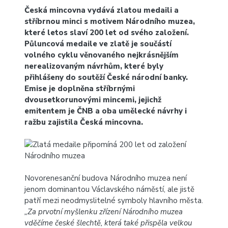
Česká mincovna vydává zlatou medaili a
stříbrnou minci s motivem Národního muzea,
které letos slaví 200 let od svého založení.
Půluncová medaile ve zlatě je součástí
volného cyklu věnovaného nejkrásnějším
nerealizovaným návrhům, které byly
přihlášeny do soutěží České národní banky.
Emise je doplněna stříbrnými
dvousetkorunovými mincemi, jejichž
emitentem je ČNB a oba umělecké návrhy i
ražbu zajistila Česká mincovna.
Novorenesanční budova Národního muzea není
jenom dominantou Václavského náměstí, ale jistě
patří mezi neodmyslitelné symboly hlavního města.
„Za prvotní myšlenku zřízení Národního muzea
vděčíme české šlechtě, která také přispěla velkou