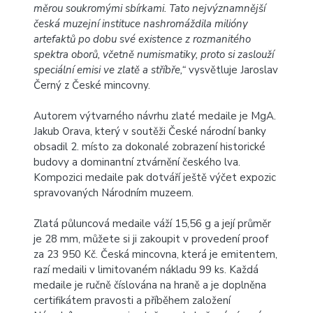
měrou soukromými sbírkami. Tato nejvýznamnější
česká muzejní instituce nashromáždila milióny
artefaktů po dobu své existence z rozmanitého
spektra oborů, včetně numismatiky, proto si zaslouží
speciální emisi ve zlatě a stříbře,“
vysvětluje Jaroslav
Černý z České mincovny.
Autorem výtvarného návrhu zlaté medaile je MgA.
Jakub Orava, který v soutěži České národní banky
obsadil 2. místo za dokonalé zobrazení historické
budovy a dominantní ztvárnění českého lva.
Kompozici medaile pak dotváří ještě výčet expozic
spravovaných Národním muzeem.
Zlatá půluncová medaile
váží 15,56 g a její průměr
je 28 mm, můžete si ji zakoupit v provedení proof
za 23 950 Kč. Česká mincovna, která je emitentem,
razí medaili v limitovaném nákladu 99 ks. Každá
medaile je ručně číslována na hraně a je doplněna
certifikátem pravosti a příběhem založení