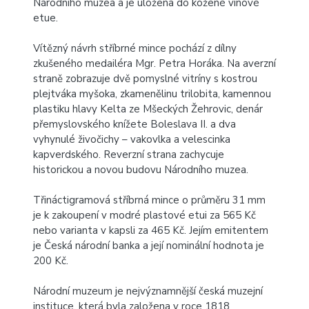
Národního muzea a je uložena do kožené vínové
etue.
Vítězný návrh stříbrné mince pochází z dílny
zkušeného medailéra Mgr. Petra Horáka. Na averzní
straně zobrazuje dvě pomyslné vitríny s kostrou
plejtváka myšoka, zkamenělinu trilobita, kamennou
plastiku hlavy Kelta ze Mšeckých Žehrovic, denár
přemyslovského knížete Boleslava II. a dva
vyhynulé živočichy – vakovlka a velescinka
kapverdského. Reverzní strana zachycuje
historickou a novou budovu Národního muzea.
Třináctigramová stříbrná mince
o průměru 31 mm
je k zakoupení v modré plastové etui za 565 Kč
nebo varianta v kapsli za 465 Kč. Jejím emitentem
je Česká národní banka a její nominální hodnota je
200 Kč.
Národní muzeum je nejvýznamnější česká muzejní
instituce, která byla založena v roce 1818