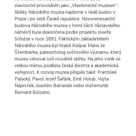
slavnostní provoláním jako
„Vlastenecké muzeum“
.
Sbírky Národního muzea najdeme v řadě budov v
Praze i po celé České republice. Novorenesanční
budova Národního muzea v horní části Václavského
náměstí byla dokončena podle projektu Josefa
Schulze v roce 1891. Faktickým zakladatelem
Národního muzea byl hrabě Kašpar Maria ze
Šternberka, paleontolog světového významu, který
muzeu věnoval své rozsáhlé sbírky. Na jeho vznik se
velkou měrou podílela česká šlechta a akademická
veřejnost. K rozvoji muzea přispěli také: František
Palacký, Pavol Jozef Šafárik, Emil Holub, Vojta
Náprstek, Joachim Barrande nebo matematik
Bernard Bolzano.