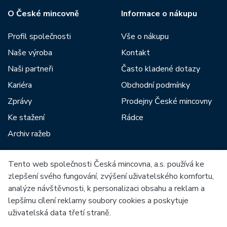
O České mincovně
Informace o nákupu
Profil společnosti
Vše o nákupu
Naše výroba
Kontakt
Naši partneři
Často kladené dotazy
Kariéra
Obchodní podmínky
Zprávy
Prodejny České mincovny
Ke stažení
Rádce
Archiv ražeb
Tento web společnosti Česká mincovna, a.s. používá ke
Mezi naše partnery patří:
zlepšení svého fungování, zvýšení uživatelského komfortu,
analýze návštěvnosti, k personalizaci obsahu a reklam a
lepšímu cílení reklamy soubory cookies a poskytuje
uživatelská data třetí straně.