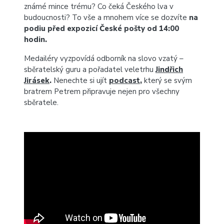
známé mince trému? Co čeká Českého lva v
budoucnosti? To vše a mnohem více se dozvíte
na
podiu před expozicí České pošty od 14:00
hodin.
Medailéry vyzpovídá odborník na slovo vzatý –
sběratelský guru a pořadatel veletrhu
Jindřich
Jirásek
.
Nenechte si ujít
podcast
,
který se svým
bratrem Petrem připravuje nejen pro všechny
sběratele.