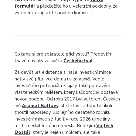
formulář
a předložíte ho u veletržní pokladny, za
vstupenku zaplatíte pouhou korunu…
Co jsme si pro sběratele přichystali? Především
žhavé novinky ze světa
Českého lva
!
Za devět let existence si naše investiční mince
našly své příznivce doma i v zahraničí. Vedle
investičního potenciálu zaujaly také poutavým
vlasteneckým reliéfem, který každoročně dostává
novou podobu. Od roku 2017 byl autorem Českých
lvů
Asamat Baltaev
,
ale letos se tohoto úkolu
zhostil naposledy. Jubilejního desátého ročníku
investiční mince se tudíž v roce 2026 ujme jiný
mistr medailérského řemesla. Bude jím
Vojtěch
Dostál
,
který je nejen umělcem, ale také