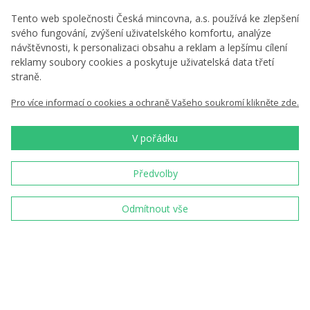
Tento web společnosti Česká mincovna, a.s. používá ke zlepšení
Zprávy
svého fungování, zvýšení uživatelského komfortu, analýze
Ke stažení
návštěvnosti, k personalizaci obsahu a reklam a lepšímu cílení
reklamy soubory cookies a poskytuje uživatelská data třetí
straně.
Nenechte si nic ujít
Pro více informací o cookies a ochraně Vašeho soukromí klikněte zde.
V pořádku
Chci zasílat novinky
Předvolby
Vložením e-mailu souhlasíte s
podmínkami
zpracování osobních údajů
Odmítnout vše
Jsme tradiční český
výrobce a prodejce
pamětních mincí a
medailí