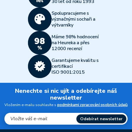
30 let od roku 1993
Spolupracujeme s
význačnými sochaři a
výtvarníky
Máme 98% hodnocení
na Heureka a přes
12000 recenzí
Garantujeme kvalitu s
certifikací
ISO 9001:2015
Nenechte si nic ujít a odebírejte náš
newsletter
Vložením e-mailu souhlasíte s
podmínkami zpracování osobních údajů
Odebírat newsletter