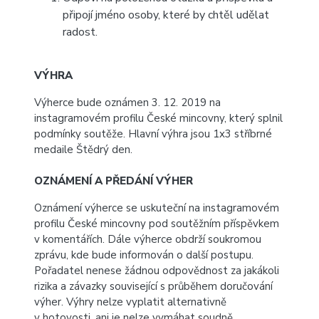
připojí jméno osoby, které by chtěl udělat
radost.
VÝHRA
Výherce bude oznámen 3. 12. 2019 na
instagramovém profilu České mincovny, který splnil
podmínky soutěže. Hlavní výhra jsou 1x3 stříbrné
medaile Štědrý den.
OZNÁMENÍ A PŘEDÁNÍ VÝHER
Oznámení výherce se uskuteční na instagramovém
profilu České mincovny pod soutěžním příspěvkem
v komentářích. Dále výherce obdrží soukromou
zprávu, kde bude informován o další postupu.
Pořadatel nenese žádnou odpovědnost za jakákoli
rizika a závazky související s průběhem doručování
výher. Výhry nelze vyplatit alternativně
v hotovosti, ani je nelze vymáhat soudně.