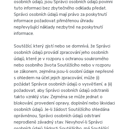
osobních údajů, jsou Správci osobních údajů povinni
tuto informaci bez zbytečného odkladu předat.
Správci osobních údajů mají právo za poskytnutí
informace požadovat přiměřenou úhradu
nepřevyšující náklady nezbytné na poskytnutí
informace.
Soutěžící, který zjistí nebo se domnívá, že Správci
osobních údajů provádí zpracování jeho osobních
údajů, které je v rozporu s ochranou soukromého
nebo osobního života Soutěžícího nebo v rozporu
se zákonem, zejména jsou-li osobní údaje nepřesné
s ohledem na účel jejich zpracování, může (i)
požádat Správce osobních údajů o vysvětlení, a (ii)
požadovat, aby Správci osobních údajů odstranili
takto vzniklý stav. Zejména se může jednat o
blokování, provedení opravy, doplnění nebo likvidaci
osobních údajů. Je-li žádost Soutěžícího shledána
oprávněnou, Správci osobních údajů odstraní
neprodleně závadný stav. Nevyhoví-li Správci
osobních údajů žádosti Soutěžícího, má Soutěžící