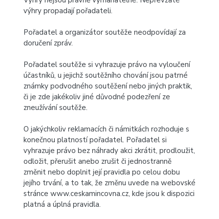
Výhry nejsou právně vymahatelné. Nepřevzaté
výhry propadají pořadateli.
Pořadatel a organizátor soutěže neodpovídají za
doručení zpráv.
Pořadatel soutěže si vyhrazuje právo na vyloučení
účastníků, u jejichž soutěžního chování jsou patrné
známky podvodného soutěžení nebo jiných praktik,
či je zde jakékoliv jiné důvodné podezření ze
zneužívání soutěže.
O jakýchkoliv reklamacích či námitkách rozhoduje s
konečnou platností pořadatel. Pořadatel si
vyhrazuje právo bez náhrady akci zkrátit, prodloužit,
odložit, přerušit anebo zrušit či jednostranně
změnit nebo doplnit její pravidla po celou dobu
jejího trvání, a to tak, že změnu uvede na webovské
stránce
www.ceskamincovna.cz
, kde jsou k dispozici
platná a úplná pravidla.