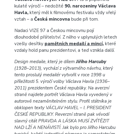
kulaté výročí – nedožité
90. narozeniny Václava
Havla,
který měl k filmovému festivalu vždy vřelý
vztah – a
Česká mincovna
bude při tom.
Nadaci VIZE 97 a Českou mincovnu pojí
dlouhodobé přátelství. Z něho v uplynulých letech
vzešly desítky
pamětních medailí a mincí
,
které
vzdaly hold panu prezidentovi, a teď vznikla další.
Design medaile, který je dílem
Jiřího Harcuby
(1928–2013), vychází z výtvarného návrhu, který
tento proslulý medailér vytvořil v roce 1998 u
příležitosti 5. výročí volby Václava Havla (1936–
2011) prezidentem České republiky. Na averzní
straně najdete portrét Václava Havla vyvedený v
autorově nezaměnitelném stylu. Profil státníka je
obklopen texty VÁCLAV HAVEL – I. PRESIDENT
ČESKÉ REPUBLIKY. Reverzní straně pak vévodí
slavný citát PRAVDA A LÁSKA MUSÍ ZVÍTĚZIT
NAD LŽÍ A NENÁVISTÍ. Jak bylo pro Jiřího Harcubu