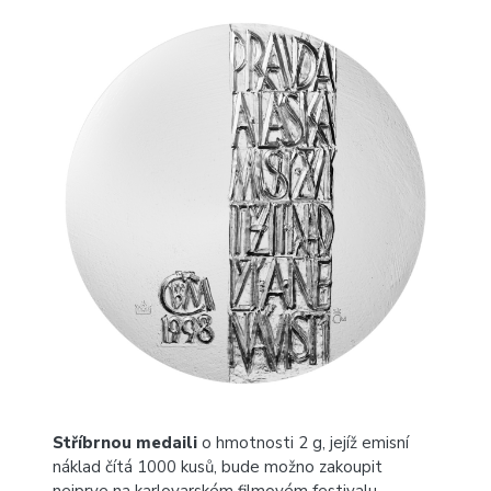
Stříbrnou medaili
o hmotnosti 2 g, jejíž emisní
náklad čítá 1000 kusů, bude možno zakoupit