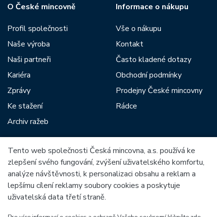
O České mincovně
Informace o nákupu
Profil společnosti
Vše o nákupu
Naše výroba
Kontakt
Naši partneři
Často kladené dotazy
Kariéra
Obchodní podmínky
Zprávy
Prodejny České mincovny
Ke stažení
Rádce
Archiv ražeb
Tento web společnosti Česká mincovna, a.s. používá ke
Mezi naše partnery patří:
zlepšení svého fungování, zvýšení uživatelského komfortu,
analýze návštěvnosti, k personalizaci obsahu a reklam a
lepšímu cílení reklamy soubory cookies a poskytuje
uživatelská data třetí straně.