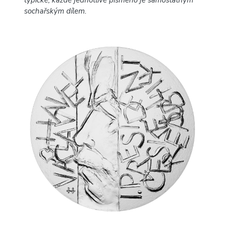
typické, každé jednotlivé písmeno je samostatným
sochařským dílem.