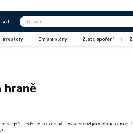
takt
 investory
|
Emisní plány
|
Zlaté spoření
|
Z
a hraně
d stejně – jedna je jako druhá. Pokud slouží jako platidlo, musí 
ě?