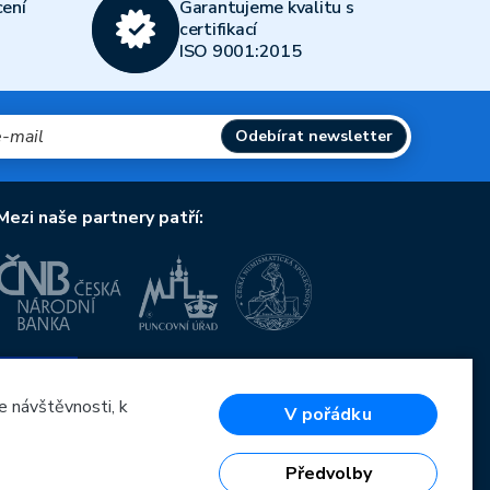
ení
Garantujeme kvalitu s
certifikací
ISO 9001:2015
Odebírat newsletter
Mezi naše partnery patří:
Evropská unie
Evropský fond pro regionální rozvoj
OP Podnikání a inovace pro konkurenceschopnost
e návštěvnosti, k
V pořádku
Evropská unie
Evropský fond pro regionální rozvoj
Investice do vaší budoucnosti
Předvolby