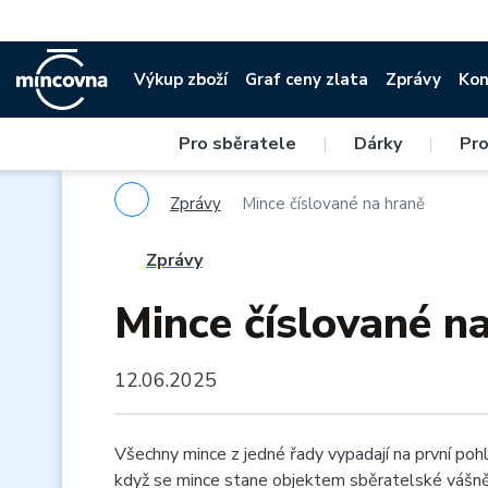
Výkup zboží
Graf ceny zlata
Zprávy
Kon
Pro sběratele
|
Dárky
|
Pro
Zprávy
Mince číslované na hraně
Zprávy
Mince číslované n
12.06.2025
Všechny mince z jedné řady vypadají na první pohle
když se mince stane objektem sběratelské vášn