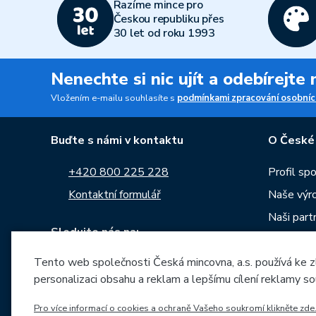
Razíme mince pro
Českou republiku přes
30 let od roku 1993
Nenechte si nic ujít a odebírejte
Vložením e-mailu souhlasíte s
podmínkami zpracování osobníc
Buďte s námi v kontaktu
O České
+420 800 225 228
Profil sp
Kontaktní formulář
Naše výr
Naši part
Sledujte nás na:
Kariéra
Tento web společnosti Česká mincovna, a.s. používá ke z
Zprávy
personalizaci obsahu a reklam a lepšímu cílení reklamy so
Ke stažen
Archiv ra
Pro více informací o cookies a ochraně Vašeho soukromí klikněte zde