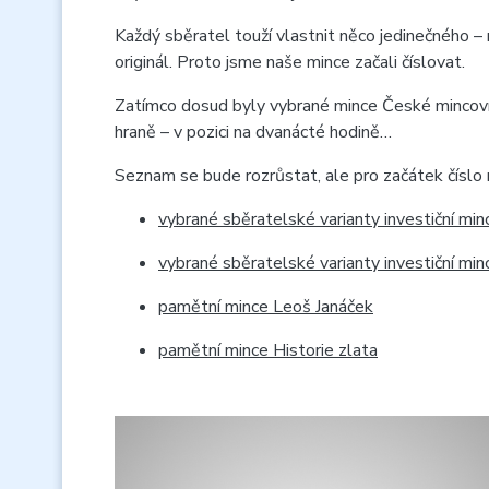
Každý sběratel touží vlastnit něco jedinečného – 
originál. Proto jsme naše mince začali číslovat.
Zatímco dosud byly vybrané mince České mincovny 
hraně – v pozici na dvanácté hodině…
Seznam se bude rozrůstat, ale pro začátek číslo 
vybrané sběratelské varianty investiční m
vybrané sběratelské varianty investiční mi
pamětní mince Leoš Janáček
pamětní mince Historie zlata