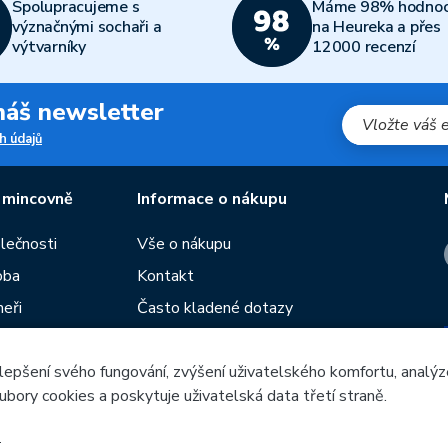
Spolupracujeme s
Máme 98% hodnoc
význačnými sochaři a
na Heureka a přes
výtvarníky
12000 recenzí
 náš newsletter
h údajů
 mincovně
Informace o nákupu
olečnosti
Vše o nákupu
oba
Kontakt
neři
Často kladené dotazy
Obchodní podmínky
lepšení svého fungování, zvýšení uživatelského komfortu, analýz
Prodejny České mincovny
ubory cookies a poskytuje uživatelská data třetí straně.
í
Rádce
žeb
.