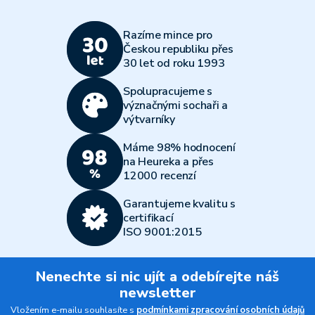
Razíme mince pro
Českou republiku přes
30 let od roku 1993
Spolupracujeme s
význačnými sochaři a
výtvarníky
Máme 98% hodnocení
na Heureka a přes
12000 recenzí
Garantujeme kvalitu s
certifikací
ISO 9001:2015
Nenechte si nic ujít a odebírejte náš
newsletter
Vložením e-mailu souhlasíte s
podmínkami zpracování osobních údajů