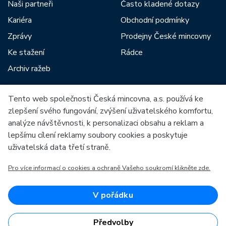
Naši partneři
Často kladené dotazy
Kariéra
Obchodní podmínky
Zprávy
Prodejny České mincovny
Ke stažení
Rádce
Archiv ražeb
Tento web společnosti Česká mincovna, a.s. používá ke
Mezi naše partnery patří:
zlepšení svého fungování, zvýšení uživatelského komfortu,
analýze návštěvnosti, k personalizaci obsahu a reklam a
lepšímu cílení reklamy soubory cookies a poskytuje
uživatelská data třetí straně.
Pro více informací o cookies a ochraně Vašeho soukromí klikněte zde.
Evropská unie
Evropský fond pro regionální rozvoj
OP Podnikání a inovace pro konkurenceschopnost
Evropská unie
V pořádku
Evropský fond pro regionální rozvoj
Investice do vaší budoucnosti
Předvolby