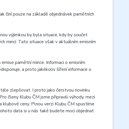
 tak činí pouze na základě objednávek pamětních
inou výjimkou by byla situace, kdy by součet
ých mincí. Tato situace však v aktuálním emisním
n emise pamětní mince. Informaci o emisním
isponuje, a proto jakékoliv šíření informace o
ále zlepšovat. I proto jako čerstvou novinku
Pro členy Klubu ČM jsme připravili výhody, mezi
ba klubové ceny. Plnou verzi Klubu ČM spustíme
ohoto data si u nás také budete moci objednat