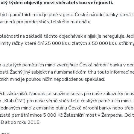
ulý týden objevily mezi sběratelskou veřejností.
tých pamětních mincí je plně v gesci České národní banky, která
partnerů pro prodej sběratelského materiálu.
lečnosti na základě těchto objednávek a nijak je nereguluje. Jed
imity ražby, které činí 25 000 ks u zlatých a 50 000 ks u stříbrn
 a zlatých pamětních mincí zveřejňuje Česká národní banka v de
ti. Žádný jiný subjekt na numismatickém trhu touto informací ned
ch mincí je pouhou ničím nepodloženou spekulací.
ch zákazníků. Naopak se snažíme servis pro naše zákazníky neust
 „Klub ČM“) pro naše věrné sběratele českých pamětních mincí. 
objednaných mincí z emisního plánu České národní banky nebo tře
 zlaté pamětní mince 5 000 Kč Železniční most v Žampachu. Od t
ČNB až do roku 2015.