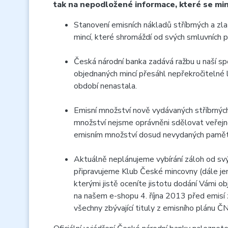
tak na nepodložené informace, které se min
Stanovení emisních nákladů stříbrných a zla
mincí, které shromáždí od svých smluvních 
Česká národní banka zadává ražbu u naší spo
objednaných mincí přesáhl nepřekročitelné l
období nenastala.
Emisní množství nově vydávaných stříbrných
množství nejsme oprávněni sdělovat veřejnos
emisním množství dosud nevydaných pamětní
Aktuálně neplánujeme vybírání záloh od svý
připravujeme Klub České mincovny (dále jen
kterými jistě oceníte jistotu dodání Vámi 
na našem e-shopu 4. října 2013 před emisí
všechny zbývající tituly z emisního plánu 