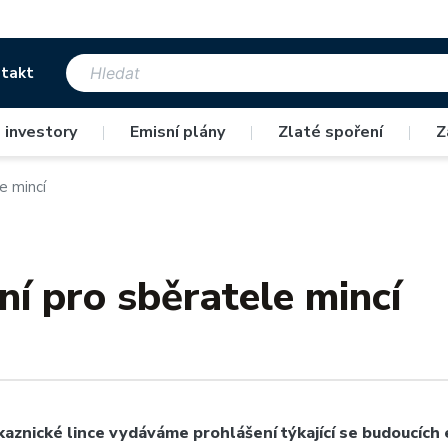
takt
 investory
|
Emisní plány
|
Zlaté spoření
|
Z
e mincí
ní pro sběratele mincí
aznické lince vydáváme prohlášení týkající se budoucích