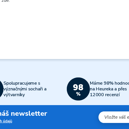
 zde
.
Spolupracujeme s
Máme 98% hodnoc
význačnými sochaři a
na Heureka a přes
výtvarníky
12000 recenzí
 náš newsletter
h údajů