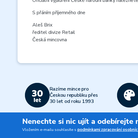
Oficiální vyjádření České národní banky
naleznete
S přáním příjemného dne
Aleš Brix
ředitel divize Retail
Česká mincovna
Razíme mince pro
Českou republiku přes
30 let od roku 1993
Nenechte si nic ujít a odebírejte
Vložením e-mailu souhlasíte s
podmínkami zpracování osobníc