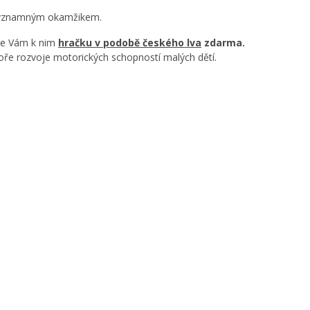
l významným okamžikem.
e Vám k nim
hračku v podobě českého lva
zdarma.
poře rozvoje motorických schopností malých dětí.