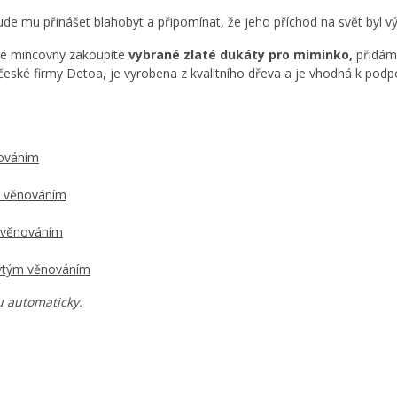
 Bude mu přinášet blahobyt a připomínat, že jeho příchod na svět by
é mincovny zakoupíte
vybrané zlaté dukáty pro miminko,
přidám
očeské firmy Detoa, je vyrobena z kvalitního dřeva a je vhodná k pod
nováním
ým věnováním
m věnováním
yrytým věnováním
u automaticky.