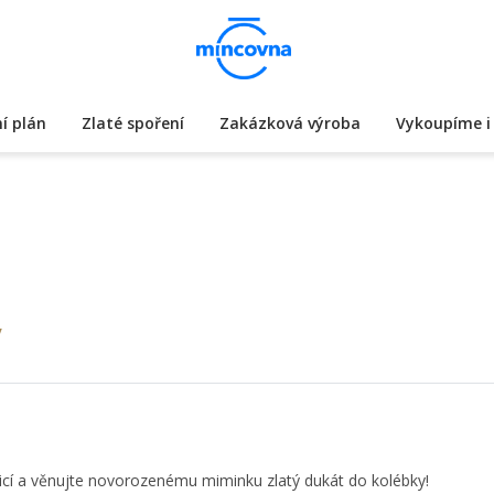
í plán
Zlaté spoření
Zakázková výroba
Vykoupíme i 
y
dicí a věnujte novorozenému miminku zlatý dukát do kolébky!