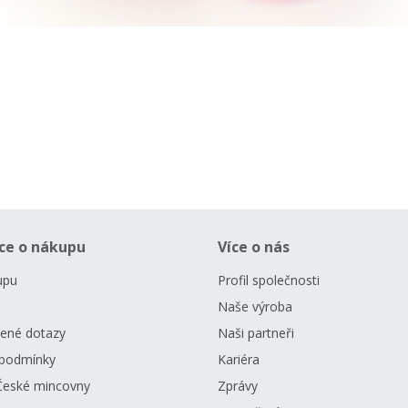
ce o nákupu
Více o nás
upu
Profil společnosti
Naše výroba
dené dotazy
Naši partneři
podmínky
Kariéra
České mincovny
Zprávy