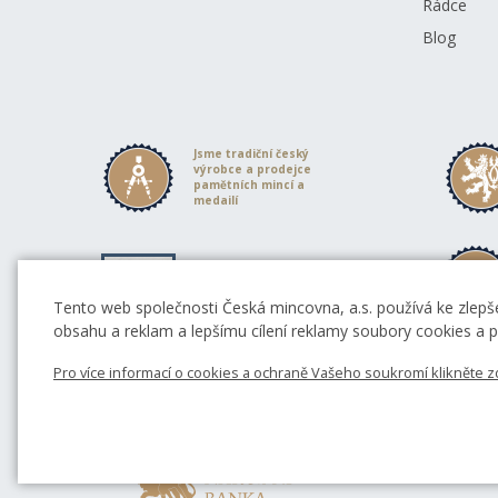
Rádce
Blog
Jsme tradiční český
výrobce a prodejce
pamětních mincí a
medailí
Spolupracují s námi
význační sochaři a
výtvarníci
Tento web společnosti Česká mincovna, a.s. používá ke zlepše
obsahu a reklam a lepšímu cílení reklamy soubory cookies a po
Pro více informací o cookies a ochraně Vašeho soukromí klikněte z
Partneři České mincovny