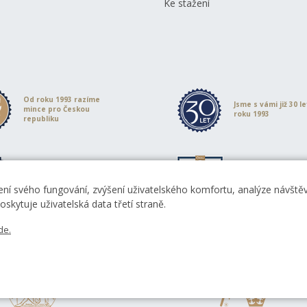
Ke stažení
Od roku 1993 razíme
Jsme s vámi již 30 l
mince pro Českou
roku 1993
republiku
S našimi výrobky
Garantujeme špičk
se denně setkává
kvalitu s certifikací
10 milionů lidí
ISO 9001:2015
ní svého fungování, zvýšení uživatelského komfortu, analýze návštěvn
skytuje uživatelská data třetí straně.
de.