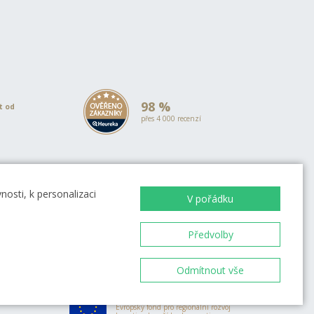
98 %
et od
přes 4 000 recenzí
ovou
osti, k personalizaci
V pořádku
Předvolby
EVROPSKÁ UNIE
Evropský fond pro regionální rozvoj
Odmítnout vše
OP Podnikání a inovace pro
konkurenceschopnost
EVROPSKÁ UNIE
Evropský fond pro regionální rozvoj