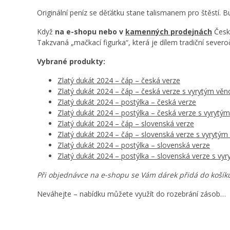
Originální peníz se děťátku stane talismanem pro štěstí.
Když
na e-shopu nebo v
kamenných prodejnách
Česk
Takzvaná „mačkací figurka“, která je dílem tradiční sever
Vybrané produkty:
Zlatý dukát 2024 – čáp – česká verze
Zlatý dukát 2024 – čáp – česká verze s vyrytým vě
Zlatý dukát 2024 – postýlka – česká verze
Zlatý dukát 2024 – postýlka – česká verze s vyryt
Zlatý dukát 2024 – čáp – slovenská verze
Zlatý dukát 2024 – čáp – slovenská verze s vyrytý
Zlatý dukát 2024 – postýlka – slovenská verze
Zlatý dukát 2024 – postýlka – slovenská verze s v
Při objednávce na e-shopu se Vám dárek přidá do košík
Neváhejte – nabídku můžete využít do rozebrání zásob…