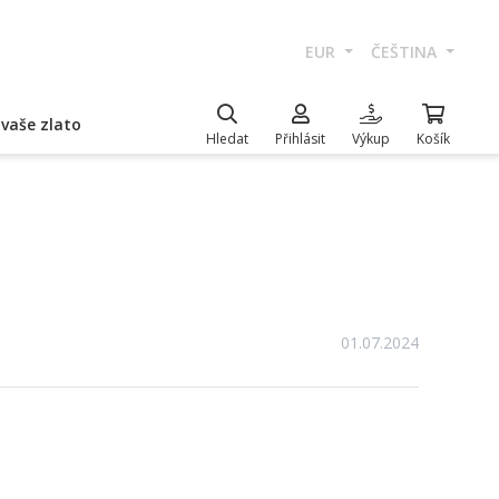
EUR
ČEŠTINA
vaše zlato
Hledat
Přihlásit
Výkup
Košík
01.07.2024