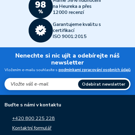
Máme 98% hodnocení
na Heureka a přes
12000 recenzí
Garantujeme kvalitu s
certifikací
ISO 9001:2015
Nenechte si nic ujít a odebírejte náš
newsletter
Vložením e-mailu souhlasíte s
podmínkami zpracování osobních údajů
Odebírat newsletter
Buďte s námi v kontaktu
+420 800 225 228
Kontaktní formulář