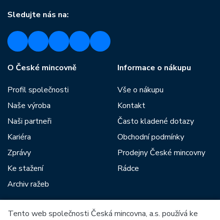
Sledujte nás na:
O České mincovně
Informace o nákupu
Profil společnosti
Vše o nákupu
Naše výroba
Kontakt
Naši partneři
Často kladené dotazy
Kariéra
Obchodní podmínky
Zprávy
Prodejny České mincovny
Ke stažení
Rádce
Archiv ražeb
Tento web společnosti Česká mincovna, a.s. používá ke
Mezi naše partnery patří: