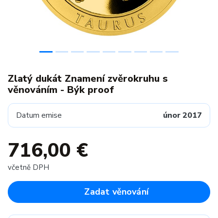
Zlatý dukát Znamení zvěrokruhu s
věnováním - Býk proof
Datum emise
únor 2017
716,00 €
včetně DPH
Zadat věnování