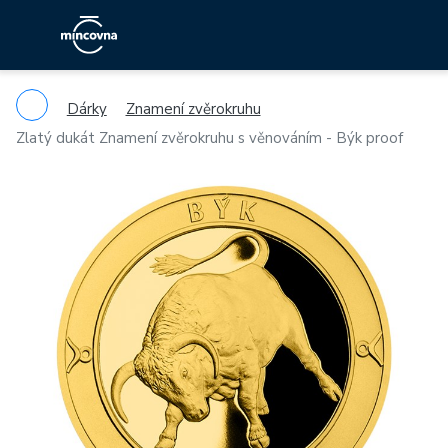
Dárky
Znamení zvěrokruhu
Zlatý dukát Znamení zvěrokruhu s věnováním - Býk proof
Previous
Ne