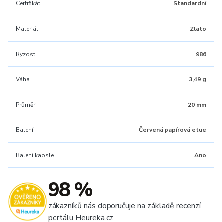
Certifikát
Standardní
Materiál
Zlato
Ryzost
986
Váha
3,49 g
Průměr
20 mm
Balení
Červená papírová etue
Balení kapsle
Ano
98 %
zákazníků nás doporučuje na základě recenzí
portálu Heureka.cz