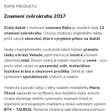
POPIS PRODUKTU
Znamení zvěrokruhu 2017
Zlatý dukát
s motivem
znamení Býka
je součástí řady
12
znamení zvěrokruhu.
Citovou hodnotu originálního dárku
ještě navýší
věnování, které
vyryjeme přímo na dukát
.
Vedle stejnojmenného souhvězdí náleží býkům
planeta
lásky a krásy Venuše,
jejich barvou je
modrá
a kovem
ušlechtilá
měď.
Živlem, který je býkům vlastní, je
země
– jsou
proto silně vázáni na
pozemský svět, materiálno,
fyzickou krásu a smyslové prožitky.
Země je také
symbolem
spolehlivosti,
stálosti a tradice.
Hodnota a půvab ražby z dílny nadané medailérky
Márie
Filové
zapůsobí na vytříbený vkus každého býka: averzní
straně dominuje reliéfní vyobrazení znamení, které je
doplněné astrologickými značkami a česko-latinským opisem
BÝK – TAURUS.
Reverzní strana je pak připravena pojmout