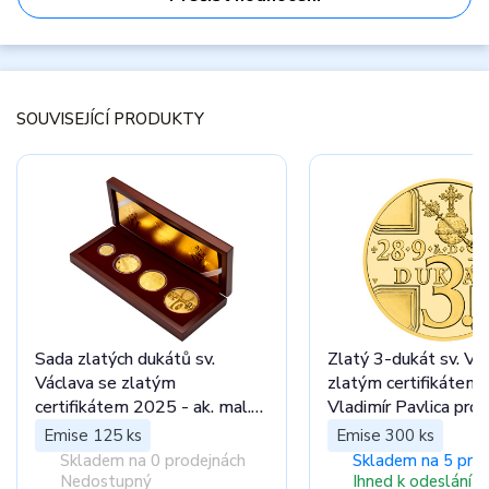
SOUVISEJÍCÍ PRODUKTY
Sada zlatých dukátů sv.
Zlatý 3-dukát sv. Vá
Václava se zlatým
zlatým certifikátem -
certifikátem 2025 - ak. mal.
Vladimír Pavlica proo
Vladimír Pavlica proof
Emise 125 ks
Emise 300 ks
Skladem na 0 prodejnách
Skladem na 5 pro
Nedostupný
Ihned k odeslání