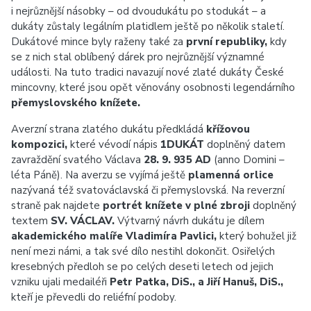
i nejrůznější násobky – od dvoudukátu po stodukát – a
dukáty zůstaly legálním platidlem ještě po několik staletí.
Dukátové mince byly raženy také za
první republiky,
kdy
se z nich stal oblíbený dárek pro nejrůznější významné
události. Na tuto tradici navazují nové zlaté dukáty České
mincovny, které jsou opět věnovány osobnosti legendárního
přemyslovského knížete.
Averzní strana zlatého dukátu předkládá
křížovou
kompozici,
které vévodí nápis
1DUKÁT
doplněný datem
zavraždění svatého Václava
28. 9. 935 AD
(anno Domini –
léta Páně). Na averzu se vyjímá ještě
plamenná orlice
nazývaná též svatováclavská či přemyslovská. Na reverzní
straně pak najdete
portrét knížete v plné zbroji
doplněný
textem
SV. VÁCLAV.
Výtvarný návrh dukátu je dílem
akademického malíře Vladimíra Pavlici,
který bohužel již
není mezi námi, a tak své dílo nestihl dokončit. Osiřelých
kresebných předloh se po celých deseti letech od jejich
vzniku ujali medailéři
Petr Patka, DiS.,
a Jiří Hanuš, DiS.,
kteří je převedli do reliéfní podoby.