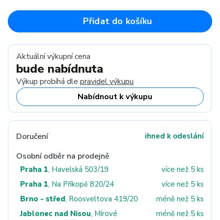
Přidat do košíku
Aktuální výkupní cena
bude nabídnuta
Výkup probíhá dle
pravidel výkupu
Nabídnout k výkupu
Doručení
ihned k odeslání
Osobní odběr na prodejně
Praha 1
, Havelská 503/19
více než 5 ks
Praha 1
, Na Příkopě 820/24
více než 5 ks
Brno - střed
, Roosveltova 419/20
méně než 5 ks
Jablonec nad Nisou
, Mírové
méně než 5 ks