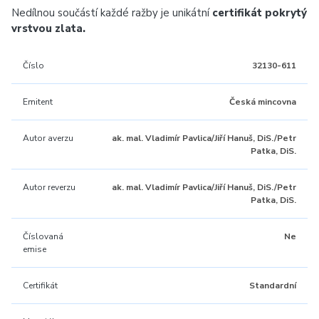
Nedílnou součástí každé ražby je unikátní
certifikát pokrytý
vrstvou zlata.
Číslo
32130-611
Emitent
Česká mincovna
Autor averzu
ak. mal. Vladimír Pavlica/Jiří Hanuš, DiS./Petr
Patka, DiS.
Autor reverzu
ak. mal. Vladimír Pavlica/Jiří Hanuš, DiS./Petr
Patka, DiS.
Číslovaná
Ne
emise
Certifikát
Standardní