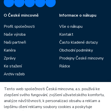
O České mincovně
Informace o nákupu
Profil společnosti
Vše o nákupu
Naše výroba
Kontakt
Naši partneři
Často kladené dotazy
Kariéra
Obchodní podmínky
Zprávy
Prodejny České mincovny
Ke stažení
Rádce
Archiv ražeb
Tento web společnosti Česká mincovna, a.s. používá ke
Mezi naše partnery patří:
zlepšení svého fungování, zvýšení uživatelského komfortu,
analýze návštěvnosti, k personalizaci obsahu a reklam a
lepšímu cílení reklamy soubory cookies a poskytuje