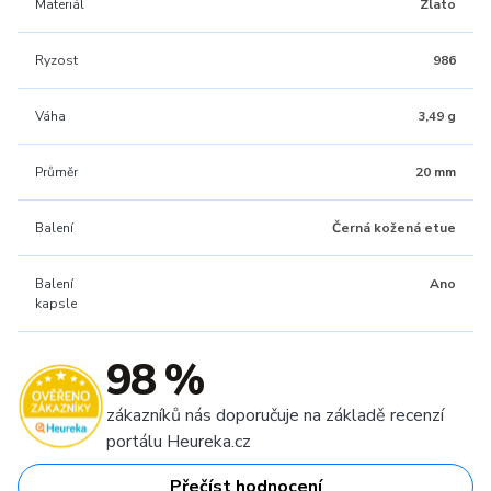
Materiál
Zlato
Ryzost
986
Váha
3,49 g
Průměr
20 mm
Balení
Černá kožená etue
Balení
Ano
kapsle
98 %
zákazníků nás doporučuje na základě recenzí
portálu Heureka.cz
Přečíst hodnocení