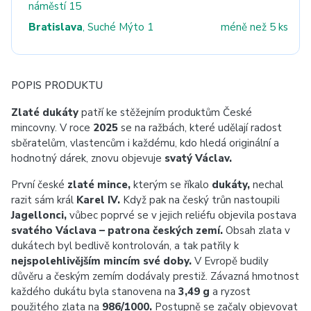
náměstí 15
Bratislava
, Suché Mýto 1
méně než 5 ks
POPIS PRODUKTU
Zlaté dukáty
patří ke stěžejním produktům České
mincovny. V roce
2025
se na ražbách, které udělají radost
sběratelům, vlastencům i každému, kdo hledá originální a
hodnotný dárek, znovu objevuje
svatý Václav.
První české
zlaté mince,
kterým se říkalo
dukáty,
nechal
razit sám král
Karel IV.
Když pak na český trůn nastoupili
Jagellonci,
vůbec poprvé se v jejich reliéfu objevila postava
svatého Václava – patrona českých zemí.
Obsah zlata v
dukátech byl bedlivě kontrolován, a tak patřily k
nejspolehlivějším mincím své doby.
V Evropě budily
důvěru a českým zemím dodávaly prestiž. Závazná hmotnost
každého dukátu byla stanovena na
3,49 g
a ryzost
použitého zlata na
986/1000.
Postupně se začaly objevovat