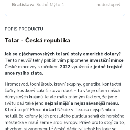
Bratislava
, Suché Mýto 1
nedostupný
POPIS PRODUKTU
Tolar - Česká republika
Jak se z jáchymovských tolarů staly americké dolary?
Tento neuvěřitelný příběh vám připomene
investiční mince
České mincovny s ročníkem
2022
vyražená
z jedné trojské
unce ryzího zlata.
Hromosvod, lodní šroub, krevní skupiny, genetika, kontaktní
čočky, kostkový cukr či slovo robot – to vše je dílem našich
důmyslných krajanů. Je ale málo známým faktem, že jsme
světu dali také jeho
nejznámější a nejuznávanější měnu.
Která to je? Přece
dolar!
Někde v Texasu nejspíš nikdo
netuší, že kořeny jejich proslulého platidla sahají do horského
městečka v malé zemi v srdci Evropy. Právě proto stojí za to,
abychom si zapomenuté české dědictví, jehož historie se