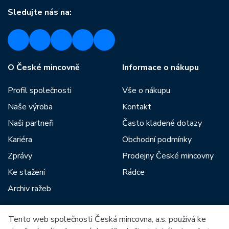
Sledujte nás na:
O České mincovně
Informace o nákupu
Profil společnosti
Vše o nákupu
Naše výroba
Kontakt
Naši partneři
Často kladené dotazy
Kariéra
Obchodní podmínky
Zprávy
Prodejny České mincovny
Ke stažení
Rádce
Archiv ražeb
Tento web společnosti Česká mincovna, a.s. používá ke
Mezi naše partnery patří: