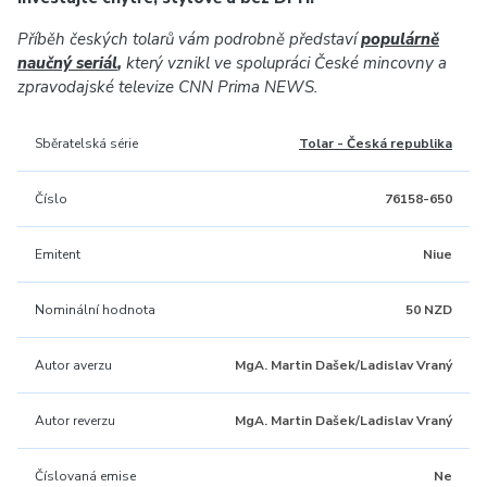
Příběh českých tolarů vám podrobně představí
populárně
naučný seriál
,
který vznikl ve spolupráci České mincovny a
zpravodajské televize CNN Prima NEWS.
Sběratelská série
Tolar - Česká republika
Číslo
76158-650
Emitent
Niue
Nominální hodnota
50 NZD
Autor averzu
MgA. Martin Dašek/Ladislav Vraný
Autor reverzu
MgA. Martin Dašek/Ladislav Vraný
Číslovaná emise
Ne