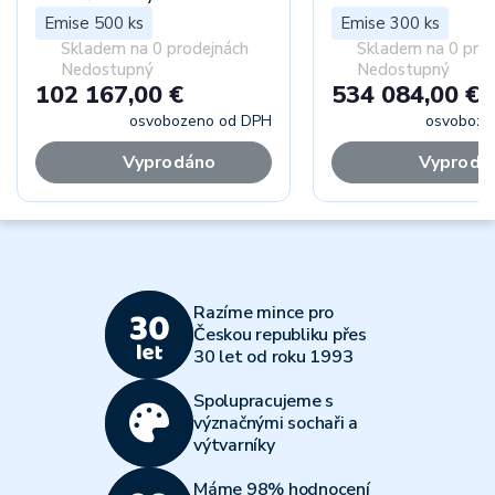
Emise 500 ks
Emise 300 ks
Skladem na 0 prodejnách
Skladem na 0 pro
Nedostupný
Nedostupný
102 167,00 €
534 084,00 €
osvobozeno od DPH
osvoboze
Vyprodáno
Vyprodá
Razíme mince pro
Českou republiku přes
30 let od roku 1993
Spolupracujeme s
význačnými sochaři a
výtvarníky
Máme 98% hodnocení