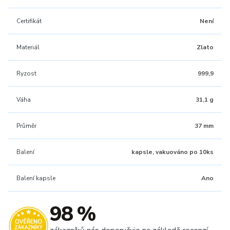
Certifikát
Není
Materiál
Zlato
Ryzost
999,9
Váha
31,1 g
Průměr
37 mm
Balení
kapsle, vakuováno po 10ks
Balení kapsle
Ano
98 %