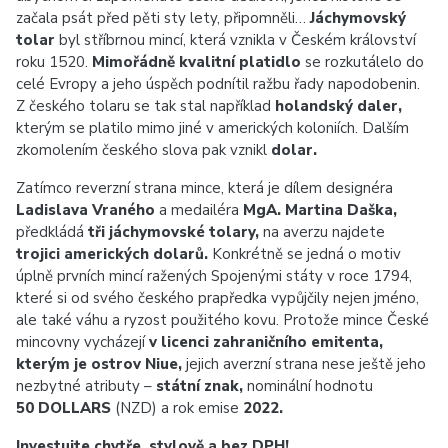
začala psát před pěti sty lety, připomněli…
Jáchymovský
tolar
byl stříbrnou mincí, která vznikla v Českém království
roku 1520.
Mimořádně kvalitní platidlo
se rozkutálelo do
celé Evropy a jeho úspěch podnítil ražbu řady napodobenin.
Z českého tolaru se tak stal například
holandský daler,
kterým se platilo mimo jiné v amerických koloniích. Dalším
zkomolením českého slova pak vznikl
dolar.
Zatímco reverzní strana mince, která je dílem designéra
Ladislava Vraného
a medailéra
MgA. Martina Daška,
předkládá
tři jáchymovské tolary,
na averzu najdete
trojici amerických dolarů.
Konkrétně se jedná o motiv
úplně prvních mincí ražených Spojenými státy v roce 1794,
které si od svého českého prapředka vypůjčily nejen jméno,
ale také váhu a ryzost použitého kovu. Protože mince České
mincovny vycházejí
v licenci zahraničního emitenta,
kterým je ostrov Niue,
jejich averzní strana nese ještě jeho
nezbytné atributy –
státní znak
,
nominální hodnotu
50 DOLLARS
(NZD) a rok emise
2022.
Investujte chytře, stylově a bez DPH!