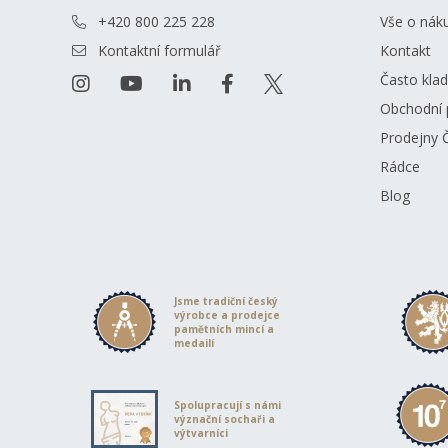
+420 800 225 228
Vše o nák
Kontaktní formulář
Kontakt
Často kla
Obchodní 
Prodejny 
Rádce
Blog
Jsme tradiční český
výrobce a prodejce
pamětních mincí a
medailí
Spolupracují s námi
význační sochaři a
výtvarníci