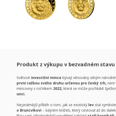
Produkt z výkupu v bezvadném stavu
Světové
investiční mince
bývají věnovány silným národn
první ražbou svého druhu určenou pro český trh,
není 
mincovny s ročníkem
2022,
která se může pochlubit špičko
unci.
Nejznámější příběh o tom, jak se exotický
lev
stal symbol
o Bruncvíkovi
– bájném knížeti, který cestoval až do daleké
lítou saní. Věrohodnější vysvětlení nabízejí
staří kronikáři.