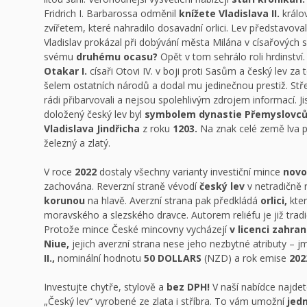
Fridrich I. Barbarossa odměnil
knížete Vladislava II.
králo
zvířetem, které nahradilo dosavadní orlici. Lev představoval 
Vladislav prokázal při dobývání města Milána v císařových s
svému
druhému ocasu?
Opět v tom sehrálo roli hrdinství
Otakar I.
císaři Otovi IV. v boji proti Sasům a český lev za 
šelem ostatních národů a dodal mu jedinečnou prestiž. Stř
rádi přibarvovali a nejsou spolehlivým zdrojem informací. Ji
doložený český lev byl
symbolem dynastie Přemyslovc
Vladislava Jindřicha
z roku
1203.
Na znak celé země lva 
železný a zlatý.
V roce
2022
dostaly všechny varianty investiční mince
novo
zachována. Reverzní straně vévodí
český lev
v netradičně 
korunou
na hlavě. Averzní strana pak předkládá
orlici,
kter
moravského a slezského dravce. Autorem reliéfu je již trad
Protože mince České mincovny vycházejí
v licenci zahra
Niue,
jejich averzní strana nese jeho nezbytné atributy – 
II.,
nominální hodnotu
50 DOLLARS
(NZD) a rok emise
202
Investujte chytře, stylově a
bez DPH!
V naší nabídce najdete
„Český lev“ vyrobené ze zlata i stříbra. To vám umožní
jed