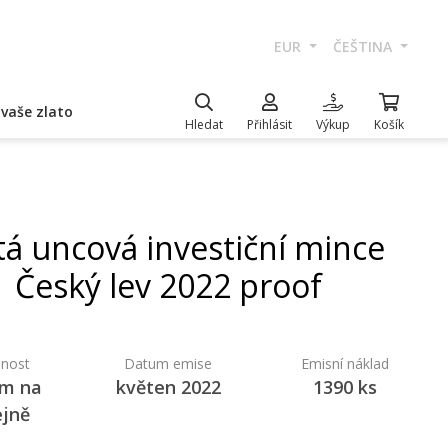
EUR
ČEŠTINA
vaše zlato
Hledat
Přihlásit
Výkup
Košík
tá uncová investiční mince
Český lev 2022 proof
nost
Datum emise
Emisní náklad
em na
květen 2022
1390 ks
ejně