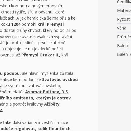
Certifik
vskou korunou a novým erbovním
Materiá
ctnosti rytíře, sílu a odvahu, které
lužbách. A jak heraldická šelma přišla ke
Ryzost
. Roku
1204
pomohl
král Přemysl
Váha
to dostal druhý chvost, který ho odlišil od
edověcí spisovatelé však svá vyprávění
Průmě
sté je proto jediné – první skutečně
Balení
ů
a objevuje se na jezdecké pečeti
Balení 
povznesl až
Přemysl Otakar II.,
král
u podobu,
ale hlavní myšlenka zůstala
realistickém podání se
Svatováclavskou
á je syntézou svatováclavského,
ičně medailér
Asamat Baltaev, DiS.
ničního emitenta, kterým je ostrov
jméno a portrét královny
Alžběty
2.
 také další varianty investiční mince
noduše regulovat, kolik finančních