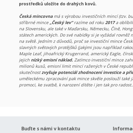
prostředků uložíte do drahých kovů.
Česká mincovna
má s výrobou investičních mincí (tzv. bu
stříbrné mince
„Český lev“
razíme od roku
2017
a oblíbil
na Slovensku, ale také v Maďarsku, Německu, Číně, Hong 
státech amerických. Do své nabídky si je vyžádal rovněž n
na světě. Jedním z důvodů, proč se investiční mince Česk
slavných světových protějšků (jakými jsou například rak
Maple Leaf, jihoafrický Krugerrand, americký Eagle, číns
jejich
nízký emisní náklad.
Zatímco investiční mince zah
milionů kusů, emisní limit mincí ražených v České republic
skutečnost
zvyšuje potenciál zhodnocení investice a při
uměleckému zpracování pak mince skvěle poslouží také 
promoci, ke svatbě, k narození dítěte i jen tak pro radost
Buďte s námi v kontaktu
Informa