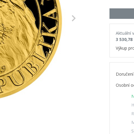
Next
Aktuální 
3 530,78
Výkup pr
Doručení
Osobní o
N
H
R
M
S