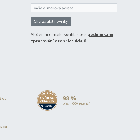
Chci zasílat novinky
Vložením e-mailu souhlasíte s
podmínkami
zpracování osobních údajů
98 %
et od
přes 4 000 recenzí
ovou