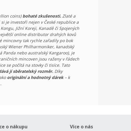
llion coins)
bohaté zkušenosti.
Zlaté a
i si je investoři nejen v České republice a
Kongu, Jižní Koreji, Kanadě či Spojených
ejvětší online distributor drahých kovů
é mincovny tak rychle zařadily po bok
ouský Wiener Philharmoniker, kanadský
ká Panda nebo australský Kangaroo), je
raničních mincoven jsou raženy v řádech
e se počítá na stovky či tisíce. Tato
dává jí sběratelský rozměr.
Díky
jako
originální a hodnotný dárek
– k
…
ce o nákupu
Více o nás