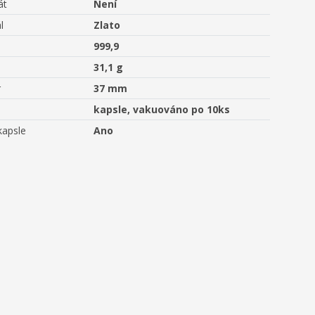
át
Není
l
Zlato
999,9
31,1 g
r
37 mm
kapsle, vakuováno po 10ks
kapsle
Ano