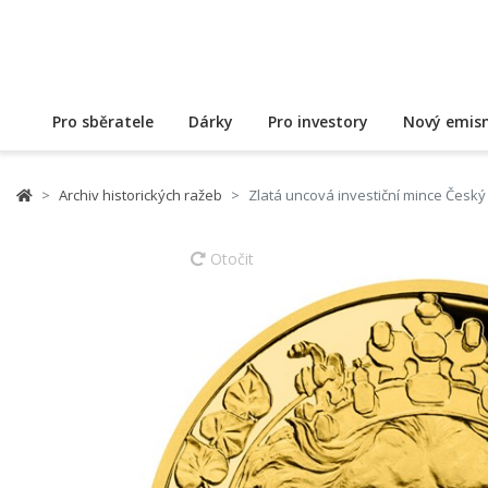
Pro sběratele
Dárky
Pro investory
Nový emisn
Archiv historických ražeb
Zlatá uncová investiční mince Český
Otočit