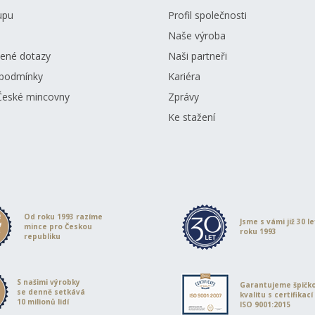
upu
Profil společnosti
Naše výroba
dené dotazy
Naši partneři
podmínky
Kariéra
České mincovny
Zprávy
Ke stažení
Od roku 1993 razíme
Jsme s vámi již 30 l
mince pro Českou
roku 1993
republiku
S našimi výrobky
Garantujeme špičk
se denně setkává
kvalitu s certifikací
10 milionů lidí
ISO 9001:2015