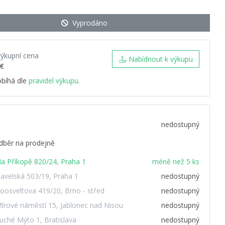
Vyprodáno
výkupní cena
Nabídnout k výkupu
 €
obíhá dle
pravidel výkupu.
nedostupný
dběr na prodejně
a Příkopě 820/24, Praha 1
méně než 5 ks
avelská 503/19, Praha 1
nedostupný
oosveltova 419/20, Brno - střed
nedostupný
írové náměstí 15, Jablonec nad Nisou
nedostupný
uché Mýto 1, Bratislava
nedostupný