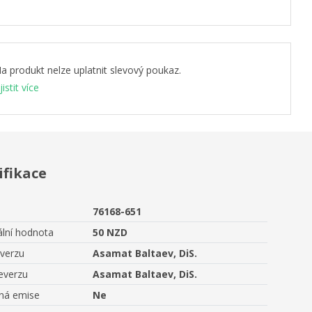
a produkt nelze uplatnit slevový poukaz.
jistit více
ifikace
76168-651
lní hodnota
50 NZD
averzu
Asamat Baltaev, DiS.
everzu
Asamat Baltaev, DiS.
aná emise
Ne