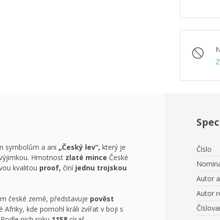
N
Z
Spec
ím symbolům a ani
„Český lev“,
který je
Číslo
výjimkou. Hmotnost
zlaté mince
České
Nominá
vou kvalitou
proof,
činí
jednu trojskou
Autor 
Autor r
em české země, představuje
pověst
Číslov
 Afriky, kde pomohl králi zvířat v boji s
Podle nich roku
1158
císař