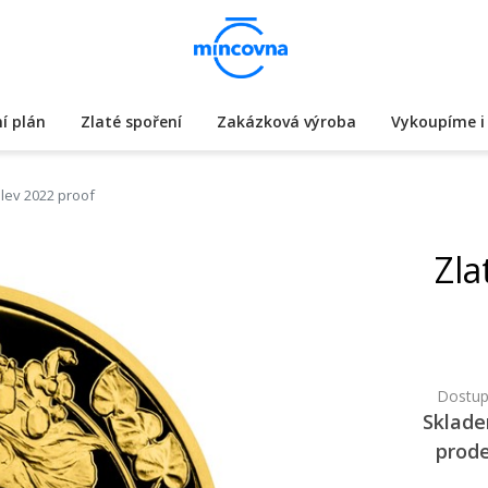
í plán
Zlaté spoření
Zakázková výroba
Vykoupíme i 
 lev 2022 proof
Zla
Dostup
Sklad
prod