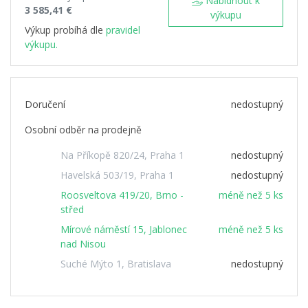
Nabídnout k
3 585,41 €
výkupu
Výkup probíhá dle
pravidel
výkupu.
Doručení
nedostupný
Osobní odběr na prodejně
Na Příkopě 820/24, Praha 1
nedostupný
Havelská 503/19, Praha 1
nedostupný
Roosveltova 419/20, Brno -
méně než 5 ks
střed
Mírové náměstí 15, Jablonec
méně než 5 ks
nad Nisou
Suché Mýto 1, Bratislava
nedostupný