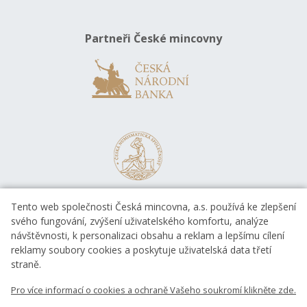
Partneři České mincovny
Tento web společnosti Česká mincovna, a.s. používá ke zlepšení
svého fungování, zvýšení uživatelského komfortu, analýze
návštěvnosti, k personalizaci obsahu a reklam a lepšímu cílení
reklamy soubory cookies a poskytuje uživatelská data třetí
straně.
EVROPSKÁ UNIE
Pro více informací o cookies a ochraně Vašeho soukromí klikněte zde.
Evropský fond pro regionální rozvoj
OP Podnikání a inovace pro konkurenceschopnost