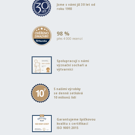
Jsme s vámi již 30 let od
roku 1993
98 %
přes 4 000 recenzí
Spolupracují s námi
význační sochaři a
výtvarníci
S našimi výrobky
se denně setkává
10 milionů lidí
Garantujeme špičkovou
kvalitu s certifikací
ISO 9001:2015