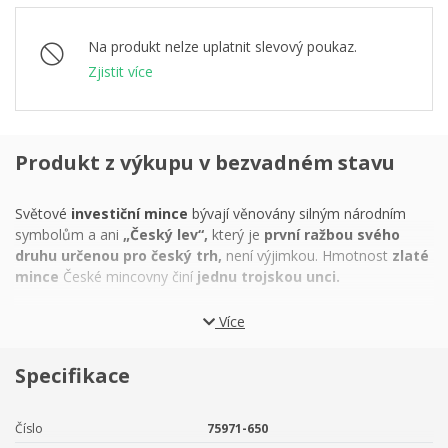
Na produkt nelze uplatnit slevový poukaz.
Zjistit více
Produkt z výkupu v bezvadném stavu
Světové
investiční mince
bývají věnovány silným národním
symbolům a ani
„Český lev“,
který je
první ražbou svého
druhu určenou pro český trh,
není výjimkou. Hmotnost
zlaté
mince
České mincovny činí
jednu trojskou unci.
Nejznámější příběh o tom, jak se exotický
lev
stal symbolem
Více
české země, představuje
pověst o Bruncvíkovi
– bájném
knížeti, který cestoval až do daleké Afriky, kde pomohl králi
Specifikace
zvířat v boji s lítou saní. Věrohodnější vysvětlení nabízejí
staří
kronikáři.
Podle nich roku
1158
císař Fridrich I. Barbarossa
odměnil
knížete Vladislava II.
královskou korunou a novým
Číslo
75971-650
erbovním zvířetem, které nahradilo dosavadní orlici. Lev