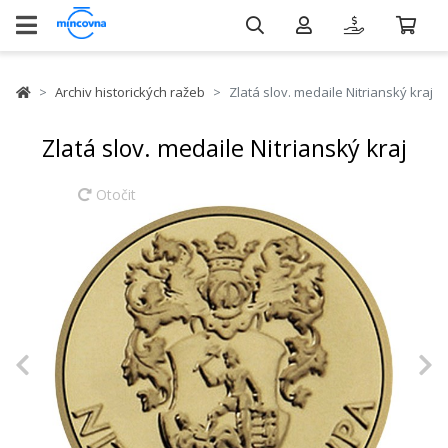
Archiv historických ražeb
Zlatá slov. medaile Nitrianský kraj
Zlatá slov. medaile Nitrianský kraj
Otočit
Previous
N