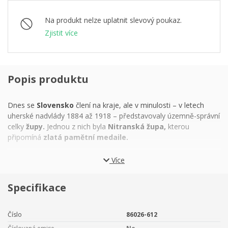
Na produkt nelze uplatnit slevový poukaz.
Zjistit více
Popis produktu
Dnes se
Slovensko
člení na kraje, ale v minulosti – v letech
uherské nadvlády 1884 až 1918 – představovaly územně-správní
celky
župy.
Jednou z nich byla
Nitranská župa,
kterou
připomíná
zlatá pamětní medaile.
Autorem miniražby, kterou vyrobila slovenská
Mincovňa
Více
Kremnica,
je medailér
Mgr. art. Martin Sabol.
Reliéf
předkládá
erb župy
a její dominantu –
Nitranský hrad.
Specifikace
Číslo
86026-612