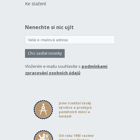
Ke stažení
Nenechte si nic ujít
Chci zasílat novinky
Vložením e-mailu souhlasíte s
podmínkami
zpracování osobních údajů
Jsme tradiční český
výrobce a prodejce
pamětních mincí a
medailí
Od roku 1993 razíme
mince pro Českou