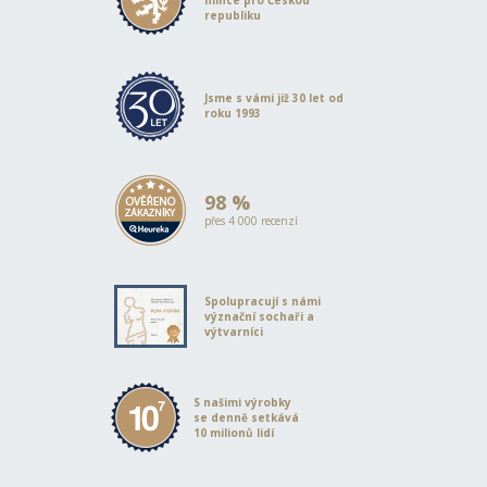
republiku
Jsme s vámi již 30 let od
roku 1993
98 %
přes 4 000 recenzí
Spolupracují s námi
význační sochaři a
výtvarníci
S našimi výrobky
se denně setkává
10 milionů lidí