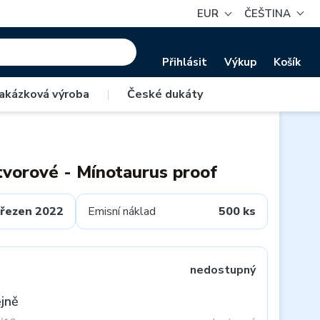
EUR
ČEŠTINA
Přihlásit
Výkup
Košík
akázková výroba
|
České dukáty
 tvorové - Mínotaurus proof
řezen 2022
Emisní náklad
500 ks
nedostupný
jně