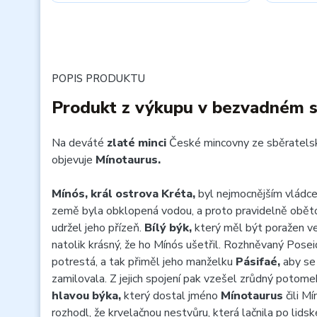
POPIS PRODUKTU
Produkt z výkupu v bezvadném 
Na deváté
zlaté minci
České mincovny ze sběratels
objevuje
Mínotaurus.
Mínós, král ostrova Kréta,
byl nejmocnějším vládc
země byla obklopená vodou, a proto pravidelně obět
udržel jeho přízeň.
Bílý býk,
který měl být poražen ve
natolik krásný, že ho Mínós ušetřil. Rozhněvaný Posei
potrestá, a tak přiměl jeho manželku
Pásifaé,
aby se
zamilovala. Z jejich spojení pak vzešel zrůdný potom
hlavou býka,
který dostal jméno
Mínotaurus
čili M
rozhodl, že krvelačnou nestvůru, která lačnila po lid