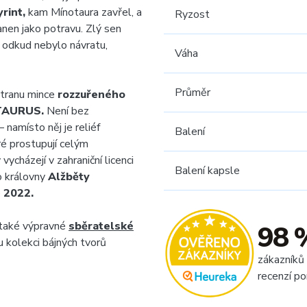
yrint,
kam Mínotaura zavřel, a
Ryzost
nen jako potravu. Zlý sen
 odkud nebylo návratu,
Váha
Průměr
stranu mince
rozzuřeného
TAURUS.
Není bez
 namísto něj je reliéf
Balení
é prostupují celým
cházejí v zahraniční licenci
Balení kapsle
o královny
Alžběty
e
2022.
 také výpravné
sběratelské
98 
 kolekci bájných tvorů
zákazníků
recenzí po