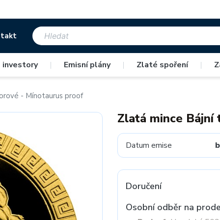
takt
 investory
|
Emisní plány
|
Zlaté spoření
|
Z
vorové - Mínotaurus proof
Zlatá mince Bájní
Datum emise
b
Doručení
Osobní odběr na prode