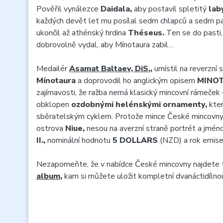
Pověřil vynálezce
Daidala,
aby postavil spletitý
lab
každých devět let mu posílal sedm chlapců a sedm pa
ukončil až athénský hrdina
Théseus.
Ten se do pasti,
dobrovolně vydal, aby Mínotaura zabil…
Medailér
Asamat Baltaev, DiS.
,
umístil na reverzní 
Mínotaura
a doprovodil ho anglickým opisem
MINO
zajímavosti, že ražba nemá klasický mincovní rámeček –
obklopen
ozdobnými helénskými ornamenty,
kter
sběratelským cyklem. Protože mince České mincovny vy
ostrova
Niue,
nesou na averzní straně portrét a jmén
II.,
nominální hodnotu
5 DOLLARS
(NZD) a rok emis
Nezapomeňte, že v nabídce České mincovny najdete
album
,
kam si můžete uložit kompletní dvanáctidílnou