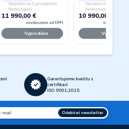
Skladem na 0 prodejnách
Skladem na 0 prodejn
Nedostupný
Nedostupný
11 990,00 €
10 990,00 €
osvobozeno od DPH
osvobozeno 
Vyprodáno
Vyprodáno
Next
ení
Garantujeme kvalitu s
certifikací
ISO 9001:2015
Odebírat newsletter