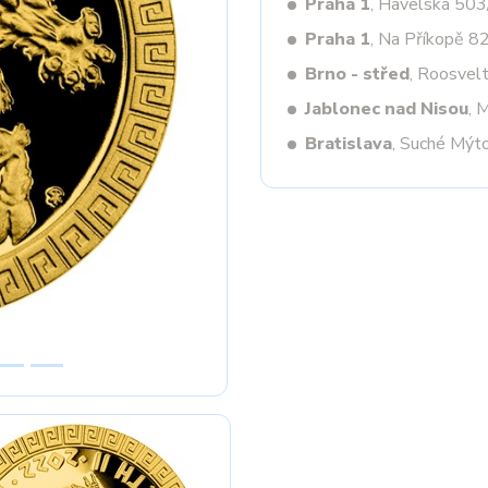
Praha 1
, Havelská 50
Praha 1
, Na Příkopě 8
Brno - střed
, Roosvel
Next
Jablonec nad Nisou
, 
Bratislava
, Suché Mýt