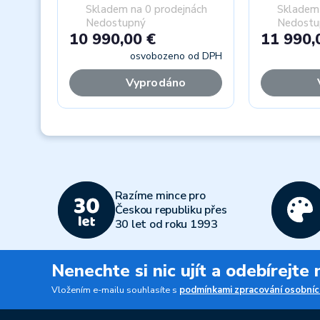
Skladem na 0 prodejnách
Skladem 
Nedostupný
Nedostu
10 990,00 €
11 990,
osvobozeno od DPH
Vyprodáno
Previous
Razíme mince pro
Českou republiku přes
30 let od roku 1993
Nenechte si nic ujít a odebírejte
Vložením e-mailu souhlasíte s
podmínkami zpracování osobníc