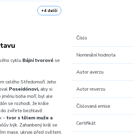
+4 další
Číslo
stavu
Nominální hodnota
kého cyklu
Bájní tvorové
se
Autor averzu
em celého Středomoří. Jeho
oval
Poseidónovi,
aby si
Autor reverzu
 jménu boha moří, byl ale
dón se rozhodl, že krále
Číslovaná emise
 do zvířete bezhlavě
ek –
tvor s tělem muže a
Certifikát
ínóův býk. Zahanbený král se
ském mase, ukryje před světem.