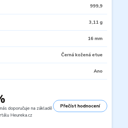
999,9
3,11 g
16 mm
Černá kožená etue
Ano
%
Přečíst hodnocení
 nás doporučuje na základě
rtálu Heureka.cz