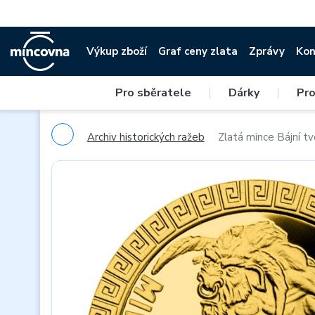
Výkup zboží
Graf ceny zlata
Zprávy
Kon
Pro sběratele
|
Dárky
|
Pro
Archiv historických ražeb
Zlatá mince Bájní t