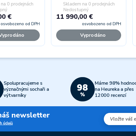
na 0 prodejnách
Skladem na 0 prodejnách
pný
Nedostupný
00 €
11 990,00 €
osvobozeno od DPH
osvobozeno od DPH
Vyprodáno
Vyprodáno
Spolupracujeme s
Máme 98% hodnoc
význačnými sochaři a
na Heureka a přes
výtvarníky
12000 recenzí
 náš newsletter
h údajů