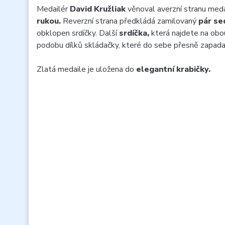
Medailér
David Kružliak
věnoval averzní stranu med
rukou.
Reverzní strana předkládá zamilovaný
pár se
obklopen srdíčky. Další
srdíčka,
která najdete na obou
podobu dílků skládačky, které do sebe přesně zapadaj
Zlatá medaile je uložena do
elegantní krabičky.