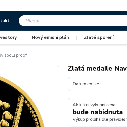
takt
nvestory
|
Nový emisní plán
|
Zlaté spoření
|
y spolu proof
Zlatá medaile Nav
Datum emise
Aktuální výkupní cena
bude nabídnuta
Výkup probíhá dle
pravidel