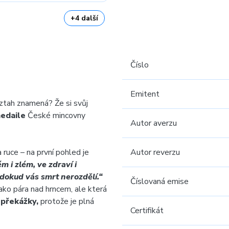
+4 další
Číslo
Emitent
vztah znamená? Že si svůj
medaile
České mincovny
Autor averzu
a ruce – na první pohled je
Autor reverzu
m i zlém, ve zdraví i
, dokud vás smrt nerozdělí.“
Číslovaná emise
ako pára nad hrncem, ale která
překážky,
protože je plná
Certifikát