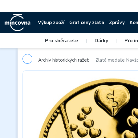
Výkup zboží
Graf ceny zlata
Zprávy
Kon
Pro sběratele
|
Dárky
|
Pro i
Archiv historických ražeb
Zlatá medaile Navžd