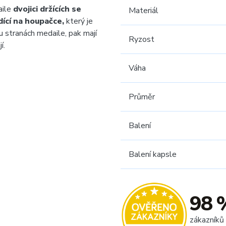
aile
dvojici držících se
Materiál
dící na houpačce,
který je
 stranách medaile, pak mají
Ryzost
í.
Váha
Průměr
Balení
Balení kapsle
98 
zákazníků