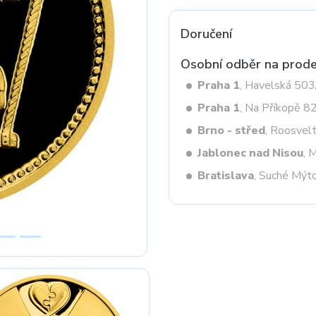
Doručení
Next
Osobní odběr na prode
Praha 1
, Havelská 50
Praha 1
, Na Příkopě 8
Brno - střed
, Roosvel
Jablonec nad Nisou
, 
Bratislava
, Suché Mýt