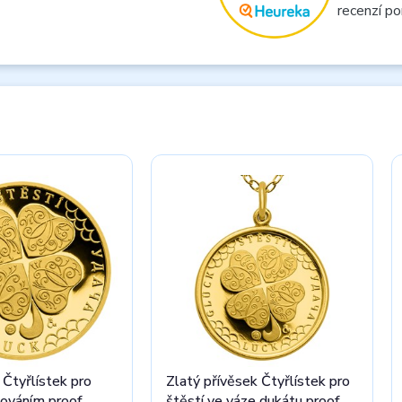
recenzí po
 Čtyřlístek pro
Zlatý přívěsek Čtyřlístek pro
nováním proof
štěstí ve váze dukátu proof