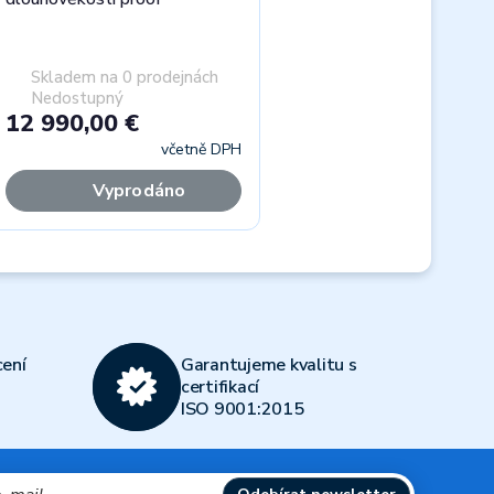
Skladem na 0 prodejnách
Nedostupný
12 990,00 €
včetně DPH
Vyprodáno
Next
ení
Garantujeme kvalitu s
certifikací
ISO 9001:2015