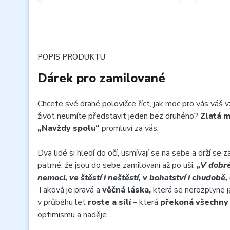
POPIS PRODUKTU
Dárek pro zamilované
Chcete své drahé polovičce říct, jak moc pro vás váš 
život neumíte představit jeden bez druhého?
Zlatá 
„Navždy spolu“
promluví za vás.
Dva lidé si hledí do očí, usmívají se na sebe a drží se z
patrné, že jsou do sebe zamilovaní až po uši.
„V dobré
nemoci, ve štěstí i neštěstí, v bohatství i chudobě
Taková je pravá a
věčná láska,
která se nerozplyne j
v průběhu let
roste a sílí
– která
překoná všechny 
optimismu a naděje…