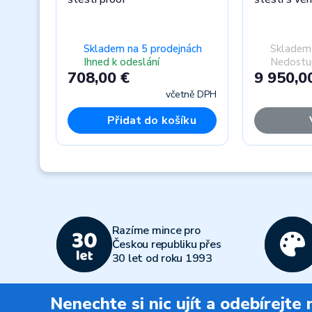
Skladem na 5 prodejnách
Skladem 
Ihned k odeslání
Nedostu
708,00 €
9 950,0
včetně DPH
Přidat do košíku
Previous
Razíme mince pro
Českou republiku přes
30 let od roku 1993
Nenechte si nic ujít a odebírejte