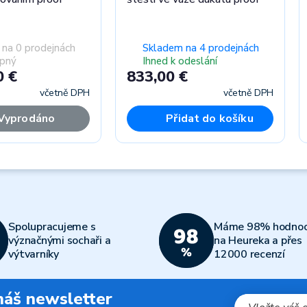
na 0 prodejnách
Skladem na 4 prodejnách
pný
Ihned k odeslání
0 €
833,00 €
včetně DPH
včetně DPH
Vyprodáno
Přidat do košíku
Spolupracujeme s
Máme 98% hodnoc
význačnými sochaři a
na Heureka a přes
výtvarníky
12000 recenzí
 náš newsletter