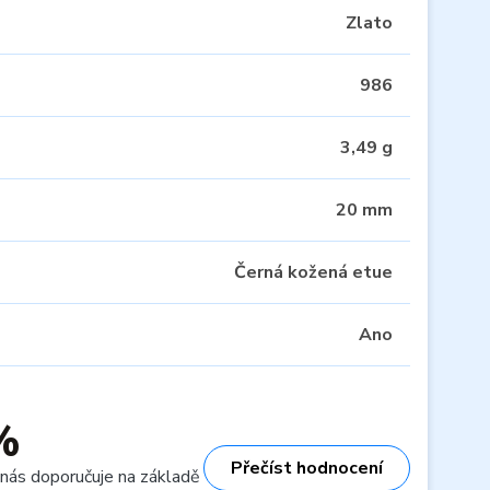
Zlato
986
3,49 g
20 mm
Černá kožená etue
Ano
%
Přečíst hodnocení
 nás doporučuje na základě