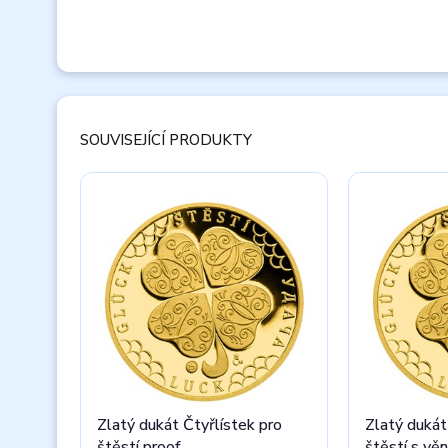
SOUVISEJÍCÍ PRODUKTY
Zlatý dukát Čtyřlístek pro
Zlatý dukát
štěstí proof
štěstí s vě