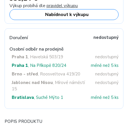
Výkup probíhá dle
pravidel výkupu
Nabídnout k výkupu
Doručení
nedostupný
Osobní odběr na prodejně
Praha 1
, Havelská 503/19
nedostupný
Praha 1
, Na Příkopě 820/24
méně než 5 ks
Brno - střed
, Roosveltova 419/20
nedostupný
Jablonec nad Nisou
, Mírové náměstí
nedostupný
15
Bratislava
, Suché Mýto 1
méně než 5 ks
POPIS PRODUKTU