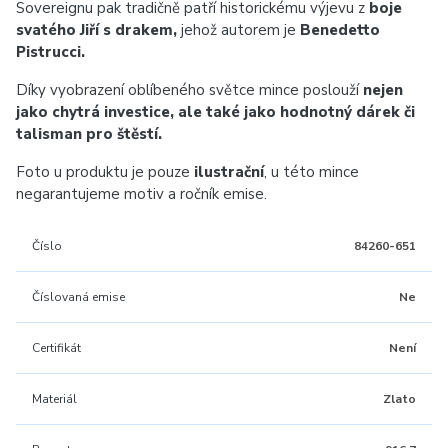
Sovereignu pak tradičně patří historickému výjevu z
boje
svatého Jiří s drakem,
jehož autorem je
Benedetto
Pistrucci.
Díky vyobrazení oblíbeného světce mince poslouží
nejen
jako chytrá investice, ale také jako hodnotný dárek či
talisman pro štěstí.
Foto u produktu je pouze
ilustrační
, u této mince
negarantujeme motiv a ročník emise.
Číslo
84260-651
Číslovaná emise
Ne
Certifikát
Není
Materiál
Zlato