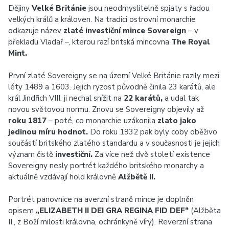
Dějiny
Velké Británie
jsou neodmyslitelně spjaty s řadou
velkých králů a královen. Na tradici ostrovní monarchie
odkazuje název
zlaté investiční mince Sovereign
– v
překladu Vladař –, kterou razí britská mincovna
The Royal
Mint.
První zlaté Sovereigny se na území Velké Británie razily mezi
léty 1489 a 1603. Jejich ryzost původně činila 23 karátů, ale
král Jindřich VIII. ji nechal snížit na
22 karátů,
a udal tak
novou světovou normu. Znovu se Sovereigny objevily až
roku 1817
– poté, co monarchie uzákonila
zlato jako
jedinou míru hodnot.
Do roku 1932 pak byly coby oběživo
součástí britského zlatého standardu a v současnosti je jejich
význam čistě
investiční.
Za více než dvě století existence
Sovereigny nesly portrét každého britského monarchy a
aktuálně vzdávají hold královně
Alžbětě II.
Portrét panovnice na averzní straně mince je doplněn
opisem
„ELIZABETH II DEI GRA REGINA FID DEF“
(Alžběta
II., z Boží milosti královna, ochránkyně víry). Reverzní strana