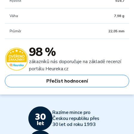
Ryzost
916,7
Váha
7,98 g
Průměr
22,05 mm
98 %
zákazníků nás doporučuje na základě recenzí
portálu Heureka.cz
Přečíst hodnocení
Razíme mince pro
Českou republiku přes
30 let od roku 1993