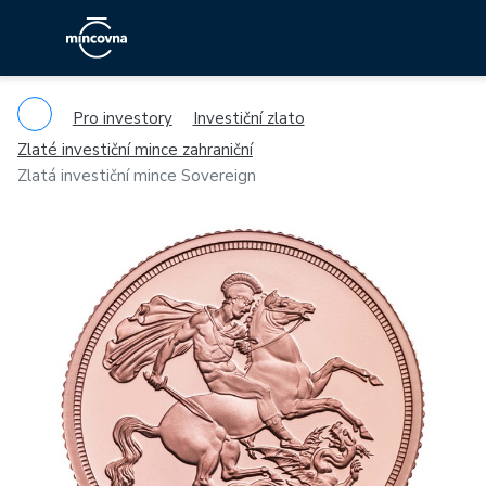
Pro investory
Investiční zlato
Zlaté investiční mince zahraniční
Zlatá investiční mince Sovereign
Previous
Ne