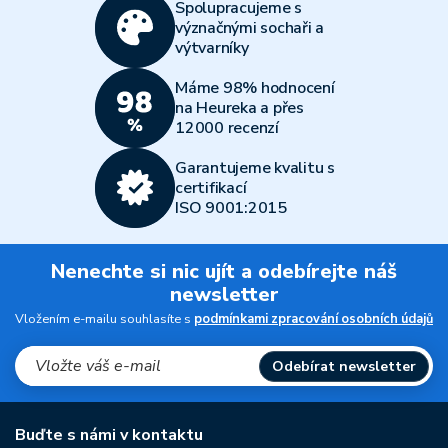
Spolupracujeme s
význačnými sochaři a
výtvarníky
Máme 98% hodnocení
na Heureka a přes
12000 recenzí
Garantujeme kvalitu s
certifikací
ISO 9001:2015
Nenechte si nic ujít a odebírejte náš
newsletter
Vložením e-mailu souhlasíte s
podmínkami zpracování osobních údajů
Odebírat newsletter
Buďte s námi v kontaktu