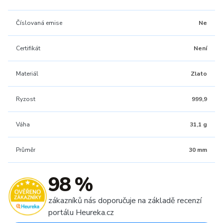
Číslovaná emise
Ne
Certifikát
Není
Materiál
Zlato
Ryzost
999,9
Váha
31,1 g
Průměr
30 mm
98 %
zákazníků nás doporučuje na základě recenzí
portálu Heureka.cz