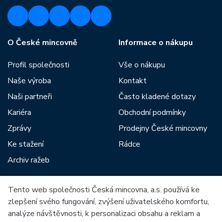
O České mincovně
Informace o nákupu
Profil společnosti
Vše o nákupu
Naše výroba
Kontakt
Naši partneři
Často kladené dotazy
Kariéra
Obchodní podmínky
Zprávy
Prodejny České mincovny
Ke stažení
Rádce
Archiv ražeb
Tento web společnosti Česká mincovna, a.s. používá ke
Mezi naše partnery patří:
zlepšení svého fungování, zvýšení uživatelského komfortu,
analýze návštěvnosti, k personalizaci obsahu a reklam a