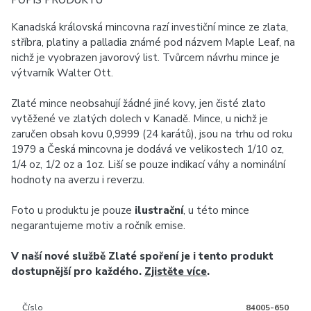
POPIS PRODUKTU
Kanadská královská mincovna razí investiční mince ze zlata,
stříbra, platiny a palladia známé pod názvem Maple Leaf, na
nichž je vyobrazen javorový list. Tvůrcem návrhu mince je
výtvarník Walter Ott.
Zlaté mince neobsahují žádné jiné kovy, jen čisté zlato
vytěžené ve zlatých dolech v Kanadě. Mince, u nichž je
zaručen obsah kovu 0,9999 (24 karátů), jsou na trhu od roku
1979 a Česká mincovna je dodává ve velikostech 1/10 oz,
1/4 oz, 1/2 oz a 1oz. Liší se pouze indikací váhy a nominální
hodnoty na averzu i reverzu.
Foto u produktu je pouze
ilustrační
, u této mince
negarantujeme motiv a ročník emise.
V naší nové službě Zlaté spoření je i tento produkt
dostupnější pro každého.
Zjistěte více
.
Číslo
84005-650