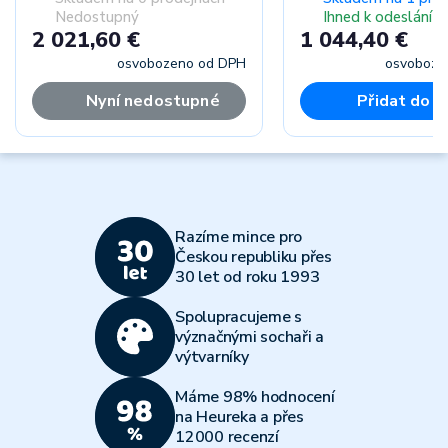
Nedostupný
Ihned k odeslání
2 021,60 €
1 044,40 €
osvobozeno od DPH
osvoboze
Nyní nedostupné
Přidat do k
Razíme mince pro
Českou republiku přes
30 let od roku 1993
Spolupracujeme s
význačnými sochaři a
výtvarníky
Máme 98% hodnocení
na Heureka a přes
12000 recenzí