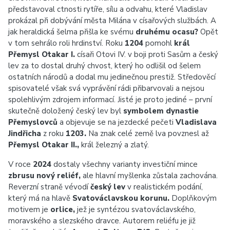
představoval ctnosti rytíře, sílu a odvahu, které Vladislav
prokázal při dobývání města Milána v císařových službách. A
jak heraldická šelma přišla ke svému
druhému ocasu?
Opět
v tom sehrálo roli hrdinství. Roku
1204
pomohl
král
Přemysl Otakar I.
císaři Otovi IV. v boji proti Sasům a český
lev za to dostal druhý chvost, který ho odlišil od šelem
ostatních národů a dodal mu jedinečnou prestiž. Středověcí
spisovatelé však svá vyprávění rádi přibarvovali a nejsou
spolehlivým zdrojem informací. Jisté je proto jediné – první
skutečně doložený český lev byl
symbolem dynastie
Přemyslovců
a objevuje se na jezdecké pečeti
Vladislava
Jindřicha
z roku
1203.
Na znak celé země lva povznesl až
Přemysl Otakar II.,
král železný a zlatý.
V roce
2024
dostaly všechny varianty investiční mince
zbrusu nový reliéf,
ale hlavní myšlenka zůstala zachována.
Reverzní straně vévodí
český lev
v realistickém podání,
který má na hlavě
Svatováclavskou korunu.
Doplňkovým
motivem je
orlice,
jež je syntézou svatováclavského,
moravského a slezského dravce. Autorem reliéfu je již