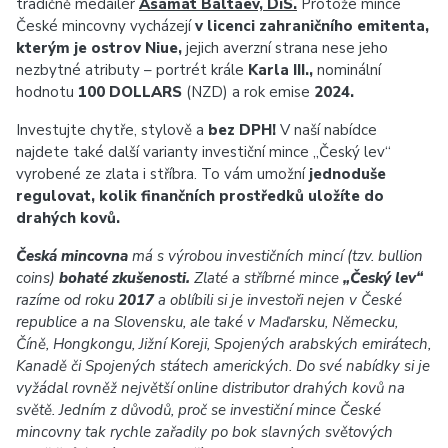
tradičně medailér
Asamat Baltaev, DiS.
Protože mince
České mincovny vycházejí
v licenci zahraničního emitenta,
kterým je ostrov Niue,
jejich averzní strana nese jeho
nezbytné atributy – portrét krále
Karla III.,
nominální
hodnotu
100 DOLLARS
(NZD) a rok emise
2024.
Investujte chytře, stylově a
bez DPH!
V naší nabídce
najdete také další varianty investiční mince „Český lev“
vyrobené ze zlata i stříbra. To vám umožní
jednoduše
regulovat, kolik finančních prostředků uložíte do
drahých kovů.
Česká mincovna
má s výrobou investičních mincí (tzv. bullion
coins)
bohaté zkušenosti.
Zlaté a stříbrné mince
„Český lev“
razíme od roku
2017
a oblíbili si je investoři nejen v České
republice a na Slovensku, ale také v Maďarsku, Německu,
Číně, Hongkongu, Jižní Koreji, Spojených arabských emirátech,
Kanadě či Spojených státech amerických. Do své nabídky si je
vyžádal rovněž největší online distributor drahých kovů na
světě. Jedním z důvodů, proč se investiční mince České
mincovny tak rychle zařadily po bok slavných světových