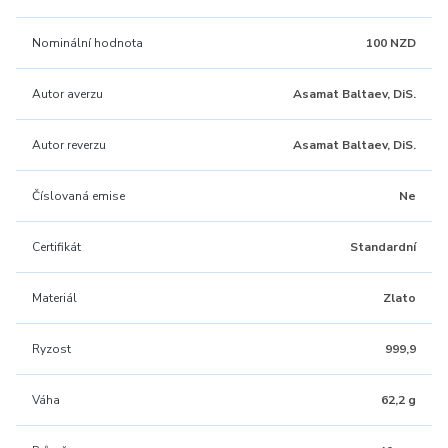
Nominální hodnota
100 NZD
Autor averzu
Asamat Baltaev, DiS.
Autor reverzu
Asamat Baltaev, DiS.
Číslovaná emise
Ne
Certifikát
Standardní
Materiál
Zlato
Ryzost
999,9
Váha
62,2 g