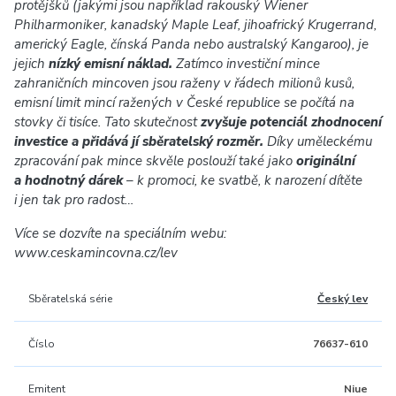
protějšků (jakými jsou například rakouský Wiener
Philharmoniker, kanadský Maple Leaf, jihoafrický Krugerrand,
americký Eagle, čínská Panda nebo australský Kangaroo), je
jejich
nízký emisní náklad.
Zatímco investiční mince
zahraničních mincoven jsou raženy v řádech milionů kusů,
emisní limit mincí ražených v České republice se počítá na
stovky či tisíce. Tato skutečnost
zvyšuje potenciál zhodnocení
investice a přidává jí sběratelský rozměr.
Díky uměleckému
zpracování pak mince skvěle poslouží také jako
originální
a hodnotný dárek
– k promoci, ke svatbě, k narození dítěte
i jen tak pro radost…
Více se dozvíte na speciálním webu:
www.ceskamincovna.cz/lev
Sběratelská série
Český lev
Číslo
76637-610
Emitent
Niue