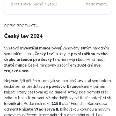
Bratislava
, Suché Mýto 1
nedostupný
POPIS PRODUKTU
Český lev 2024
Světové
investiční mince
bývají věnovány silným národním
symbolům a ani
„Český lev“,
který je
první ražbou svého
druhu určenou pro český trh,
není výjimkou. Hmotnost
zlaté mince
České mincovny s ročníkem
2024
činí
dvě
trojské unce.
Nejznámější příběh o tom, jak se exotický
lev
stal symbolem
české země, představuje
pověst o Bruncvíkovi
– bájném
knížeti, který cestoval až do daleké Afriky, kde pomohl králi
zvířat v boji s lítou saní. Věrohodnější vysvětlení nabízejí
staří
kronikáři.
Podle nich roku
1158
císař Fridrich I. Barbarossa
odměnil
knížete Vladislava II.
královskou korunou a novým
erbovním zvířetem, které nahradilo dosavadní orlici.
Lev