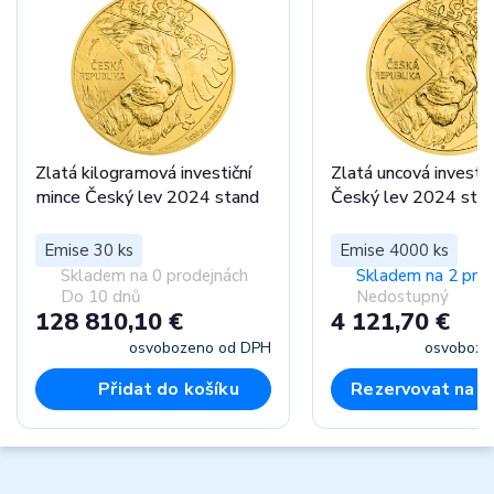
Zlatá kilogramová investiční
Zlatá uncová investič
mince Český lev 2024 stand
Český lev 2024 sta
Emise 30 ks
Emise 4000 ks
Skladem na 0 prodejnách
Skladem na 2 pro
Do 10 dnů
Nedostupný
128 810,10 €
4 121,70 €
osvobozeno od DPH
osvoboze
Přidat do košíku
Rezervovat na p