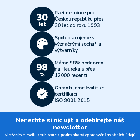
Razíme mince pro
Českou republiku přes
30 let od roku 1993
Spolupracujeme s
význačnými sochaři a
výtvarníky
Máme 98% hodnocení
na Heureka a přes
12000 recenzí
Garantujeme kvalitu s
certifikací
ISO 9001:2015
Nenechte si nic ujít a odebírejte náš
newsletter
Vložením e-mailu souhlasíte s
podmínkami zpracování osobních údajů