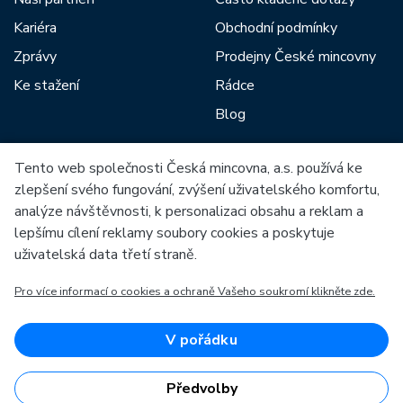
Kariéra
Obchodní podmínky
Zprávy
Prodejny České mincovny
Ke stažení
Rádce
Blog
Tento web společnosti Česká mincovna, a.s. používá ke
Mezi naše partnery patří:
zlepšení svého fungování, zvýšení uživatelského komfortu,
analýze návštěvnosti, k personalizaci obsahu a reklam a
lepšímu cílení reklamy soubory cookies a poskytuje
uživatelská data třetí straně.
Pro více informací o cookies a ochraně Vašeho soukromí klikněte zde.
Evropská unie
Evropský fond pro regionální rozvoj
OP Podnikání a inovace pro konkurenceschopnost
Evropská unie
V pořádku
Evropský fond pro regionální rozvoj
Investice do vaší budoucnosti
Předvolby