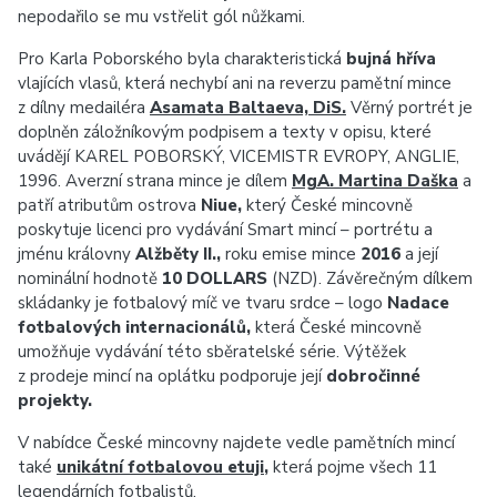
nepodařilo se mu vstřelit gól nůžkami.
Pro Karla Poborského byla charakteristická
bujná hříva
vlajících vlasů, která nechybí ani na reverzu pamětní mince
z dílny medailéra
Asamata Baltaeva, DiS.
Věrný portrét je
doplněn záložníkovým podpisem a texty v opisu, které
uvádějí KAREL POBORSKÝ, VICEMISTR EVROPY, ANGLIE,
1996. Averzní strana mince je dílem
MgA. Martina Daška
a
patří atributům ostrova
Niue,
který České mincovně
poskytuje licenci pro vydávání Smart mincí – portrétu a
jménu královny
Alžběty II.,
roku emise mince
2016
a její
nominální hodnotě
10 DOLLARS
(NZD). Závěrečným dílkem
skládanky je fotbalový míč ve tvaru srdce – logo
Nadace
fotbalových internacionálů,
která České mincovně
umožňuje vydávání této sběratelské série. Výtěžek
z prodeje mincí na oplátku podporuje její
dobročinné
projekty.
V nabídce České mincovny najdete vedle pamětních mincí
také
unikátní fotbalovou etuji
,
která pojme všech 11
legendárních fotbalistů.