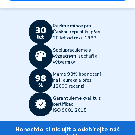
Razíme mince pro
Českou republiku přes
30 let od roku 1993
Spolupracujeme s
význačnými sochaři a
výtvarníky
Máme 98% hodnocení
na Heureka a přes
12000 recenzí
Garantujeme kvalitu s
certifikací
ISO 9001:2015
Nenechte si nic ujít a odebírejte náš