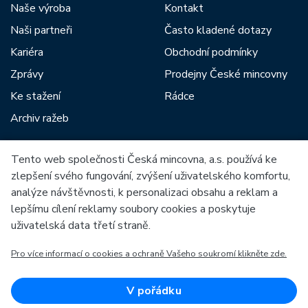
Naše výroba
Kontakt
Naši partneři
Často kladené dotazy
Kariéra
Obchodní podmínky
Zprávy
Prodejny České mincovny
Ke stažení
Rádce
Archiv ražeb
Tento web společnosti Česká mincovna, a.s. používá ke
Mezi naše partnery patří:
zlepšení svého fungování, zvýšení uživatelského komfortu,
analýze návštěvnosti, k personalizaci obsahu a reklam a
lepšímu cílení reklamy soubory cookies a poskytuje
uživatelská data třetí straně.
Pro více informací o cookies a ochraně Vašeho soukromí klikněte zde.
Evropská unie
Evropský fond pro regionální rozvoj
OP Podnikání a inovace pro konkurenceschopnost
Evropská unie
V pořádku
Evropský fond pro regionální rozvoj