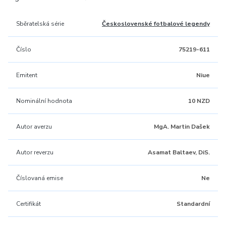
Sběratelská série
Československé fotbalové legendy
Číslo
75219-611
Emitent
Niue
Nominální hodnota
10 NZD
Autor averzu
MgA. Martin Dašek
Autor reverzu
Asamat Baltaev, DiS.
Číslovaná emise
Ne
Certifikát
Standardní