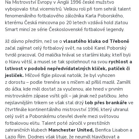
Na Mistrovství Evropy v Anglii 1996 české mužstvo
vybojovalo titul vicemistrů. Velkou roli při tom sehrál talent
fenomenálního fotbalového záložníka Karla Poborského,
kterému Česká mincovna po 20 letech vzdává hold zlatou
Smart mincí ze série Československé fotbalové legendy.
Již dávno předtím, než se o
vlasatého kluka od Třeboně
začal zajímat celý fotbalový svět, na sobě Karel Poborský
tvrdě pracoval. Od malička hrával se staršími kluky, kteří byli
o hlavu větší, a musel se tak spolehnout na svou
rychlost a
lstivost v podobě nepředvídatelných kliček, patiček či
jesliček.
Míčové fígle piloval natolik, že byl vyhozen
z dorostu – podle trenéra se s míčem až příliš mazlil. Zamířil
do áčka, kde měl dostat za vyučenou, ale hned v prvním
mistrovském zápase vsítil gól – jak jinak než patičkou. Jeho
nejslavnějším trikem se však stal drzý
lob přes brankáře
ve
čtvrtfinále kontinentálního mistrovství 1996, který uhranul
celý svět a Poborskému otevřel dveře mezi světovou
fotbalovou elitu. Talent poté zúročil v prestižních
zahraničních klubech
Manchester United,
Benfica Lisabon a
Lazio Řím. Dodnes však lituje, že neuměl hlavičkovat a