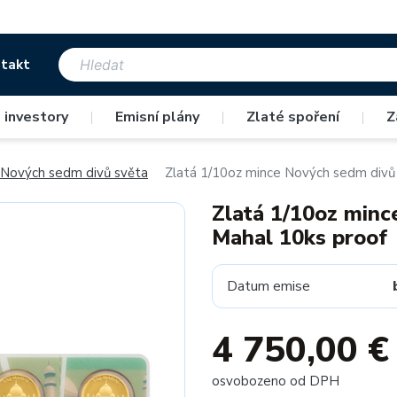
takt
 investory
|
Emisní plány
|
Zlaté spoření
|
Z
Nových sedm divů světa
Zlatá 1/10oz mince Nových sedm divů 
Zlatá 1/10oz minc
Mahal 10ks proof
Datum emise
4 750,00 €
osvobozeno od DPH