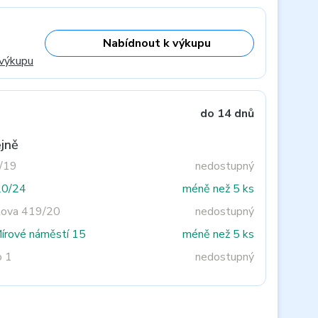
Nabídnout k výkupu
 výkupu
do 14 dnů
jně
3/19
nedostupný
20/24
méně než 5 ks
tova 419/20
nedostupný
Mírové náměstí 15
méně než 5 ks
o 1
nedostupný