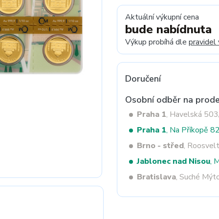
Aktuální výkupní cena
bude nabídnuta
Next
Výkup probíhá dle
pravidel
Doručení
Osobní odběr na prode
Praha 1
, Havelská 50
Praha 1
, Na Příkopě 8
Brno - střed
, Roosvel
Jablonec nad Nisou
, 
Bratislava
, Suché Mýt