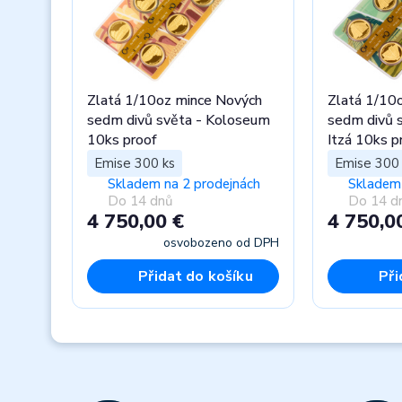
Zlatá 1/10oz mince Nových
Zlatá 1/10
sedm divů světa - Koloseum
sedm divů s
10ks proof
Itzá 10ks p
Emise 300 ks
Emise 300 
Skladem na 2 prodejnách
Skladem 
Do 14 dnů
Do 14 d
4 750,00 €
4 750,0
osvobozeno od DPH
Přidat do košíku
Při
Previous