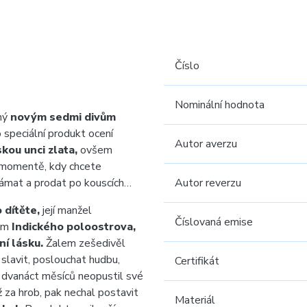
Číslo
Nominální hodnota
aný
novým sedmi divům
speciální produkt ocení
Autor averzu
skou unci zlata,
ovšem
momentě, kdy chcete
lámat a prodat po kouscích…
Autor reverzu
 dítěte,
její manžel
Číslovaná emise
nem
Indického poloostrova,
ní lásku.
Žalem zešedivěl
 slavit, poslouchat hudbu,
Certifikát
 dvanáct měsíců neopustil své
 za hrob, pak nechal postavit
Materiál