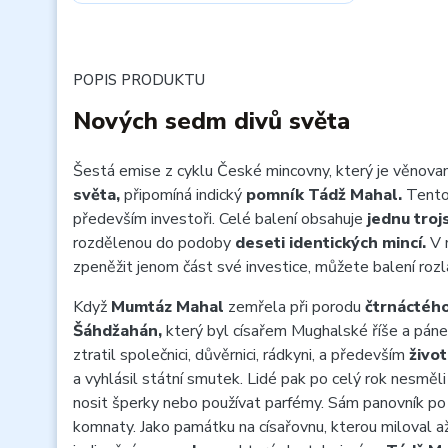
POPIS PRODUKTU
Nových sedm divů světa
Šestá emise z cyklu České mincovny, který je věnov
světa,
připomíná indický
pomník Tádž Mahal.
Tento 
především investoři. Celé balení obsahuje
jednu troj
rozdělenou do podoby
deseti identických mincí.
V 
zpeněžit jenom část své investice, můžete balení roz
Když
Mumtáz Mahal
zemřela při porodu
čtrnáctého
Šáhdžahán,
který byl císařem Mughalské říše a pá
ztratil společnici, důvěrnici, rádkyni, a především
život
a vyhlásil státní smutek. Lidé pak po celý rok nesměli
nosit šperky nebo používat parfémy. Sám panovník po
komnaty. Jako památku na císařovnu, kterou miloval až