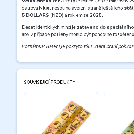
Velká čínská zeď.
Protože mince České mincovny vychá
ostrova
Niue,
nesou na averzní straně ještě jeho
stát
5 DOLLARS
(NZD) a rok emise
2025.
Deset identických mincí je
zataveno do speciálního
aby v případě potřeby mohlo být pohodlně rozděleno 
Poznámka: Balení je pokryto fólií, která brání poškoz
SOUVISEJÍCÍ PRODUKTY