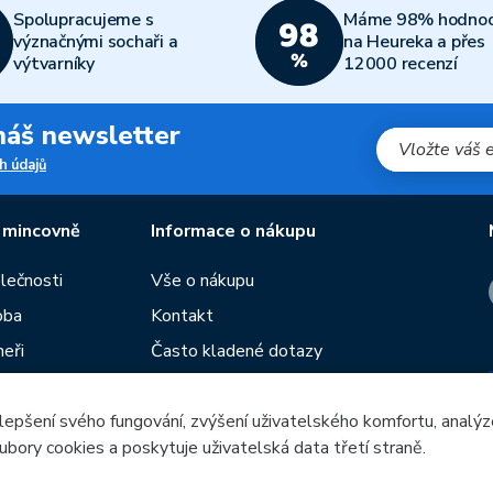
Spolupracujeme s
Máme 98% hodnoc
význačnými sochaři a
na Heureka a přes
výtvarníky
12000 recenzí
 náš newsletter
h údajů
 mincovně
Informace o nákupu
olečnosti
Vše o nákupu
oba
Kontakt
neři
Často kladené dotazy
Obchodní podmínky
lepšení svého fungování, zvýšení uživatelského komfortu, analýz
Prodejny České mincovny
ubory cookies a poskytuje uživatelská data třetí straně.
í
Rádce
žeb