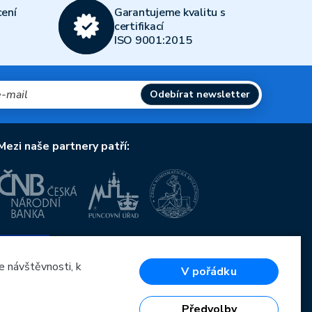
ení
Garantujeme kvalitu s
certifikací
ISO 9001:2015
Odebírat newsletter
Mezi naše partnery patří:
Evropská unie
Evropský fond pro regionální rozvoj
OP Podnikání a inovace pro konkurenceschopnost
e návštěvnosti, k
V pořádku
Evropská unie
Evropský fond pro regionální rozvoj
Investice do vaší budoucnosti
Předvolby