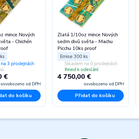
oz mince Nových
Zlatá 1/10oz mince Nových
věta - Chichén
sedm divů světa - Machu
roof
Picchu 10ks proof
ks
Emise 300 ks
na 3 prodejnách
Skladem na 0 prodejnách
nů
Ihned k odeslání
0 €
4 750,00 €
osvobozeno od DPH
osvobozeno od DPH
dat do košíku
Přidat do košíku