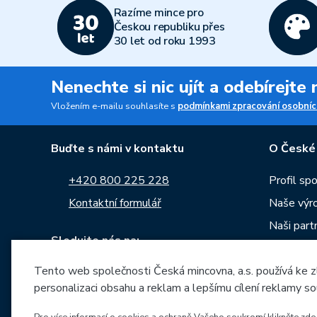
Razíme mince pro
Českou republiku přes
30 let od roku 1993
Nenechte si nic ujít a odebírejte
Vložením e-mailu souhlasíte s
podmínkami zpracování osobníc
Buďte s námi v kontaktu
O České
+420 800 225 228
Profil sp
Kontaktní formulář
Naše výr
Naši part
Sledujte nás na:
Kariéra
Tento web společnosti Česká mincovna, a.s. používá ke z
Zprávy
personalizaci obsahu a reklam a lepšímu cílení reklamy so
Ke stažen
Archiv ra