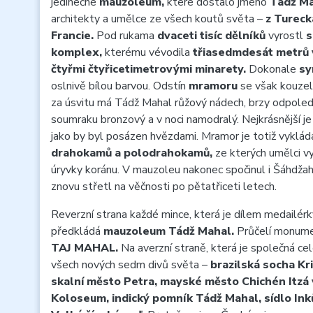
jedinečné
mauzoleum,
které dostalo jméno
Tádž Ma
architekty a umělce ze všech koutů světa –
z Tureck
Francie.
Pod rukama
dvaceti tisíc dělníků
vyrostl
s
komplex,
kterému vévodila
třiasedmdesát metrů
čtyřmi čtyřicetimetrovými minarety.
Dokonale
sy
oslnivě bílou barvou. Odstín
mramoru
se však kouzeln
za úsvitu má Tádž Mahal růžový nádech, brzy odpoledn
soumraku bronzový a v noci namodralý. Nejkrásnější je
jako by byl posázen hvězdami. Mramor je totiž vyklá
drahokamů a polodrahokamů,
ze kterých umělci vy
úryvky koránu. V mauzoleu nakonec spočinul i Šáhdža
znovu střetl na věčnosti po pětatřiceti letech.
Reverzní strana každé mince, která je dílem medailér
předkládá
mauzoleum Tádž Mahal.
Průčelí monumen
TAJ MAHAL.
Na averzní straně, která je společná ce
všech nových sedm divů světa –
brazilská socha Kr
skalní město Petra, mayské město Chichén Itzá 
Koloseum, indický pomník Tádž Mahal, sídlo Ink