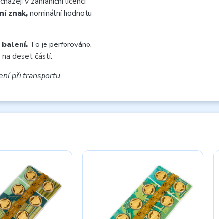
zejí v zahraniční licenci
ní znak,
nominální hodnotu
 balení.
To je perforováno,
na deset částí.
ení při transportu.