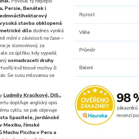
hal.
Povolal ty nejlepší
a, Persie, Benátek i
Ryzost
edmnáctihektarový
 vysoká stavba obklopená
metrické dílo
dodnes vyniká
Váha
ě mění v závislosti na čase –
e je slonovinový, za
Průměr
 ale za úplňku, kdy vypadá,
daný
osmadvaceti druhy
Balení
tvořili květinové motivy či
hán. Se svou milovanou se
98 
ky
Ludmily Kracíkové, DiS.
,
tu doplňuje anglický opis
zákazníků
lému cyklu, se pak objevuje
recenzí po
ista Spasitele, jordánské
v Mexiku, římské
ů Machu Picchu v Peru a