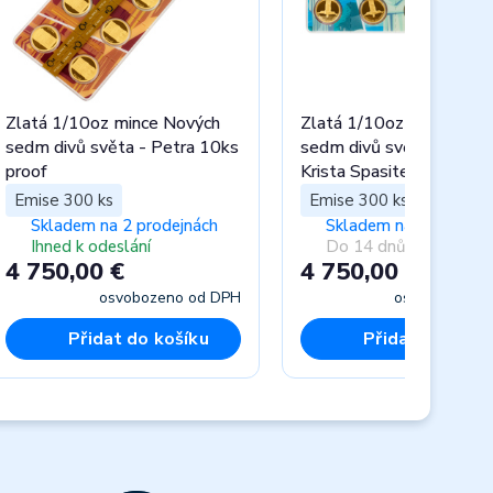
Zlatá 1/10oz mince Nových
Zlatá 1/10oz mince Nov
sedm divů světa - Petra 10ks
sedm divů světa - Socha
proof
Krista Spasitele 10ks pr
Emise 300 ks
Emise 300 ks
Skladem na 2 prodejnách
Skladem na 1 prodejn
Ihned k odeslání
Do 14 dnů
4 750,00 €
4 750,00 €
osvobozeno od DPH
osvobozeno 
Přidat do košíku
Přidat do koší
Next