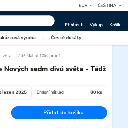
EUR
ČEŠTINA
Přihlásit
Výkup
Košík
akázková výroba
|
České dukáty
světa - Tádž Mahal 10ks proof
e Nových sedm divů světa - Tádž
březen 2025
Emisní náklad
80 ks
Přidat do košíku