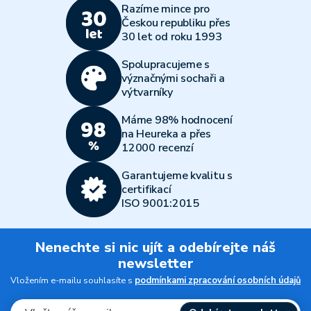
Razíme mince pro
Českou republiku přes
30 let od roku 1993
Spolupracujeme s
význačnými sochaři a
výtvarníky
Máme 98% hodnocení
na Heureka a přes
12000 recenzí
Garantujeme kvalitu s
certifikací
ISO 9001:2015
Nenechte si nic ujít a odebírejte náš
newsletter
Vložením e-mailu souhlasíte s
podmínkami zpracování osobních údajů