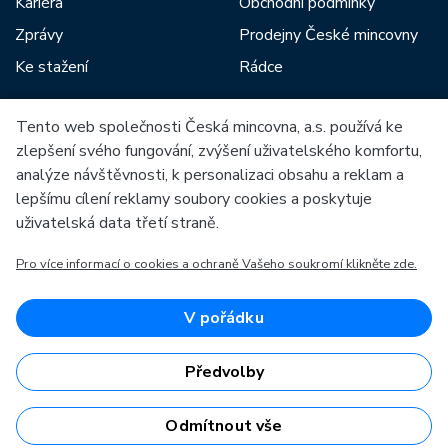
Kariéra
Obchodní podmínky
Zprávy
Prodejny České mincovny
Ke stažení
Rádce
Tento web společnosti Česká mincovna, a.s. používá ke
Mezi naše partnery patří:
zlepšení svého fungování, zvýšení uživatelského komfortu,
analýze návštěvnosti, k personalizaci obsahu a reklam a
lepšímu cílení reklamy soubory cookies a poskytuje
uživatelská data třetí straně.
Pro více informací o cookies a ochraně Vašeho soukromí klikněte zde.
Evropská unie
Evropský fond pro regionální rozvoj
OP Podnikání a inovace pro konkurenceschopnost
Evropská unie
V pořádku
Evropský fond pro regionální rozvoj
Investice do vaší budoucnosti
Předvolby
Odmítnout vše
Česká mincovna, a.s. © 1993 - 2026