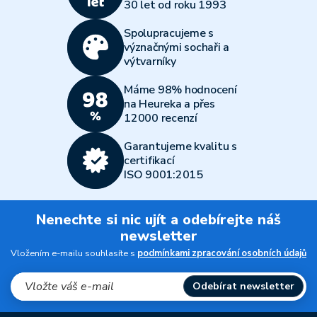
30 let od roku 1993
Spolupracujeme s
význačnými sochaři a
výtvarníky
Máme 98% hodnocení
na Heureka a přes
12000 recenzí
Garantujeme kvalitu s
certifikací
ISO 9001:2015
Nenechte si nic ujít a odebírejte náš
newsletter
Vložením e-mailu souhlasíte s
podmínkami zpracování osobních údajů
Odebírat newsletter