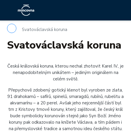
Svatováclavská koruna
Svatováclavská koruna
Česká královská koruna, kterou nechal zhotovit Karel IV., je
nenapodobitelným unikátem – jediným originálem na
celém světě.
Přepychově zdobený gotický klenot byl vyroben ze zlata,
91 drahokamů – safírů, spinelů, smaragdů, rubínů, rubelitu a
akvamarínu – a 20 perel. Avšak jeho nejcennější částí byl
trn z Kristovy trnové koruny, který zajišťoval, že český král
bude symbolicky korunován stejně jako Syn Boží. Jméno
koruny pak odkazovalo na knížete Václava, a tím pádem i
na přemyslovské tradice a samotnou ideu českého státu.