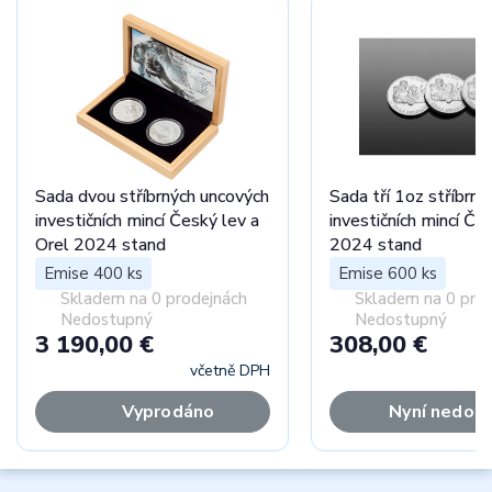
Sada dvou stříbrných uncových
Sada tří 1oz stříbrný
investičních mincí Český lev a
investičních mincí Če
Orel 2024 stand
2024 stand
Emise 400 ks
Emise 600 ks
Skladem na 0 prodejnách
Skladem na 0 pro
Nedostupný
Nedostupný
3 190,00 €
308,00 €
včetně DPH
Vyprodáno
Nyní nedos