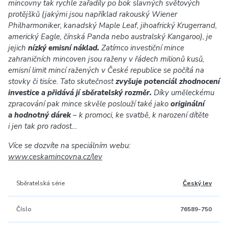
mincovny tak rychle zařadily po bok slavných světových
protějšků (jakými jsou například rakouský Wiener
Philharmoniker, kanadský Maple Leaf, jihoafrický Krugerrand,
americký Eagle, čínská Panda nebo australský Kangaroo), je
jejich
nízký emisní náklad.
Zatímco investiční mince
zahraničních mincoven jsou raženy v řádech milionů kusů,
emisní limit mincí ražených v České republice se počítá na
stovky či tisíce. Tato skutečnost
zvyšuje potenciál zhodnocení
investice a přidává jí sběratelský rozměr.
Díky uměleckému
zpracování pak mince skvěle poslouží také jako
originální
a hodnotný dárek
– k promoci, ke svatbě, k narození dítěte
i jen tak pro radost…
Více se dozvíte na speciálním webu:
www.ceskamincovna.cz/lev
Sběratelská série
Český lev
Číslo
76589-750