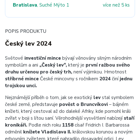
Bratislava
, Suché Mýto 1
více než 5 ks
POPIS PRODUKTU
Český lev 2024
Světové
investiční mince
bývají věnovány silným národním
symbolům a ani
„Český lev“,
který je
první ražbou svého
druhu určenou pro český trh,
není výjimkou. Hmotnost
stříbrné mince
České mincovny s ročníkem
2024
činí
jednu
trojskou unci.
Nejznámější příběh o tom, jak se exotický
lev
stal symbolem
české země, představuje
pověst o Bruncvíkovi
– bájném
knížeti, který cestoval až do daleké Afriky, kde pomohl králi
zvířat v boji s lítou saní. Věrohodnější vysvětlení nabízejí
staří
kronikáři.
Podle nich roku
1158
císař Fridrich I. Barbarossa
odměnil
knížete Vladislava II.
královskou korunou a novým
erbovním zvířetem, které nahradilo dosavadní orlici.
Lev