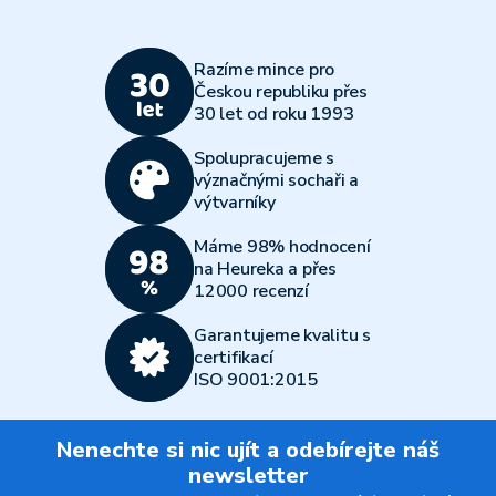
Razíme mince pro
Českou republiku přes
30 let od roku 1993
Spolupracujeme s
význačnými sochaři a
výtvarníky
Máme 98% hodnocení
na Heureka a přes
12000 recenzí
Garantujeme kvalitu s
certifikací
ISO 9001:2015
Nenechte si nic ujít a odebírejte náš
newsletter