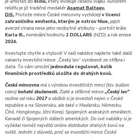
je umístěn do
klínu,
který evokuje českou vlajku. Autorem
reliéfu je již tradičně medailér
Asamat Baltaev,
DiS.
Protože mince České mincovny vycházejí
v licenci
zahraničního emitenta, kterým je ostrov Niue,
jejich
averzní strana nese jeho nezbytné atributy – portrét krále
Karla III.,
nominální hodnotu
2 DOLLARS
(NZD) a rok emise
2024.
Investujte chytře a stylově! V naší nabídce najdete také další
varianty investiční mince „Český lev“ vyrobené ze stříbra i
zlata. To vám umožní
jednoduše regulovat, kolik
finančních prostředků uložíte do drahých kovů.
Česká mincovna
má s výrobou investičních mincí (tzv. bullion
coins)
bohaté zkušenosti.
Zlaté a stříbrné mince
„Český lev“
razíme od roku
2017
a oblíbili si je investoři nejen v České
republice a na Slovensku, ale také v Maďarsku, Německu,
Číně, Hongkongu, Jižní Koreji, Spojených arabských emirátech,
Kanadě či Spojených státech amerických. Do své nabídky si je
vyžádal rovněž největší online distributor drahých kovů na
světě. Jedním z důvodů, proč se investiční mince České