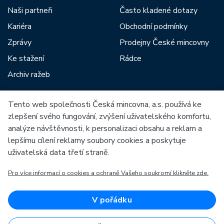
Naši partneři
Často kladené dotazy
Kariéra
Obchodní podmínky
Zprávy
Prodejny České mincovny
Ke stažení
Rádce
Archiv ražeb
Tento web společnosti Česká mincovna, a.s. používá ke
Mezi naše partnery patří:
zlepšení svého fungování, zvýšení uživatelského komfortu,
analýze návštěvnosti, k personalizaci obsahu a reklam a
lepšímu cílení reklamy soubory cookies a poskytuje
uživatelská data třetí straně.
Pro více informací o cookies a ochraně Vašeho soukromí klikněte zde.
Evropská unie
Evropský fond pro regionální rozvoj
OP Podnikání a inovace pro konkurenceschopnost
Evropská unie
V pořádku
Evropský fond pro regionální rozvoj
Investice do vaší budoucnosti