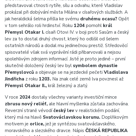
představoval ctnosti rytíře, sílu a odvahu, které Vladislav
prokázal při dobývání města Milána v císařových službách. A
jak heraldická šelma přišla ke svému
druhému ocasu?
Opět
v tom sehrálo roli hrdinství. Roku
1204
pomohl
král
Přemysl Otakar I.
císaři Otovi IV. v boji proti Sasům a český
lev za to dostal druhý chvost, který ho odlišil od šelem
ostatních národů a dodal mu jedinečnou prestiž. Středověcí
spisovatelé však svá vyprávění rádi přibarvovali a nejsou
spolehlivým zdrojem informací. Jisté je proto jediné – první
skutečně doložený český lev byl
symbolem dynastie
Přemyslovců
a objevuje se na jezdecké pečeti
Vladislava
Jindřicha
z roku
1203.
Na znak celé země lva povznesl až
Přemysl Otakar II.,
král železný a zlatý.
V roce
2024
dostaly všechny varianty investiční mince
zbrusu nový reliéf,
ale hlavní myšlenka zůstala zachována.
Reverzní straně vévodí
český lev
v realistickém podání,
který má na hlavě
Svatováclavskou korunu.
Doplňkovým
motivem je
orlice,
jež je syntézou svatováclavského,
moravského a slezského dravce. Nápis
ČESKÁ REPUBLIKA