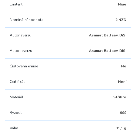
Emitent
Niue
Nominální hodnota
2 NZD
Autor averzu
Asamat Baltaev, DiS.
Autor reverzu
Asamat Baltaev, DiS.
Číslovaná emise
Ne
Certifikát
Není
Materiál
Stříbro
Ryzost
999
Váha
31,1 g