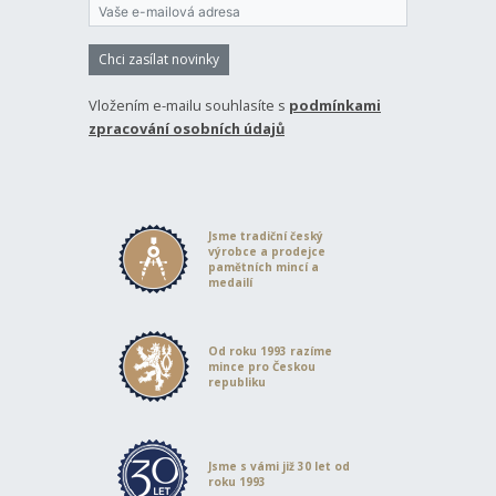
Chci zasílat novinky
Vložením e-mailu souhlasíte s
podmínkami
zpracování osobních údajů
Jsme tradiční český
výrobce a prodejce
pamětních mincí a
medailí
Od roku 1993 razíme
mince pro Českou
republiku
Jsme s vámi již 30 let od
roku 1993