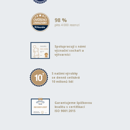
98 %
přes 4 000 recenzí
Spolupracují s námi
význační sochaři a
výtvarníci
S našimi výrobky
se denně setkává
10 milionů lidí
Garantujeme špičkovou
kvalitu s certifikací
ISO 9001:2015