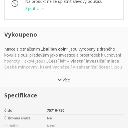
Na produkt nelze uplatnit slevový poukaz.
Zjistit více
Vykoupeno
Mince s označením
„bullion coin“
jsou vyrobeny z drahého
kovu a slouží především jako investice a prostředek k uchování
hodnoty. Takoví jsou i
„Čeští lvi“ – vlastní investiční mince
České mincovny, které vycházejí v zahraniční licenci.
Jsou
prvními mincemi svého druhu raženými v České republice
a v produktové řadě nechybí oblíbená varianta vyražená z
jedné
Více
trojské unce ryzího stříbra.
Specifikace
Stříbro je nedoceněným investičním nástrojem a
řady
konzervativních investorů,
kteří ho preferují před
zlatem, se rozrůstají. Stříbro totiž vedle středně až
Číslo
75710-750
dlouhodobého potenciálu zhodnocení nabízí i jedinečné výhody
Číslovaná emise
Ne
průmyslového kovu. Do
příznivé ceny
stříbrných investičních
Certifikát
Není
mincí se (na rozdíl od mincí pamětních)
primárně nepromítá