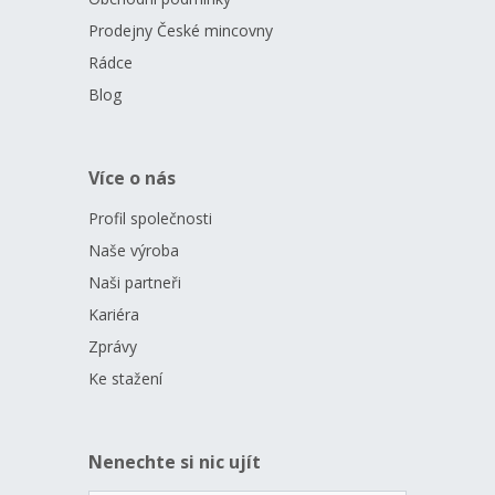
– z toho
7950 kusů uložených do ochranné kapsle
je určeno
Prodejny České mincovny
pro český trh. Dalších 15000 kusů uložených do ochranné kapsle
je určeno pro zahraničí, 1000 kusů je uloženo do číslovaného
Rádce
balení a 50 kusů je součástí ucelených sad stříbrných mincí.
Blog
Více o nás
Profil společnosti
Naše výroba
Naši partneři
Kariéra
Zprávy
Ke stažení
Nenechte si nic ujít