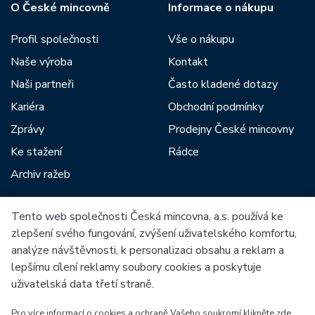
O České mincovně
Informace o nákupu
Profil společnosti
Vše o nákupu
Naše výroba
Kontakt
Naši partneři
Často kladené dotazy
Kariéra
Obchodní podmínky
Zprávy
Prodejny České mincovny
Ke stažení
Rádce
Archiv ražeb
Tento web společnosti Česká mincovna, a.s. používá ke
Mezi naše partnery patří:
zlepšení svého fungování, zvýšení uživatelského komfortu,
analýze návštěvnosti, k personalizaci obsahu a reklam a
lepšímu cílení reklamy soubory cookies a poskytuje
uživatelská data třetí straně.
Pro více informací o cookies a ochraně Vašeho soukromí klikněte zde.
Evropská unie