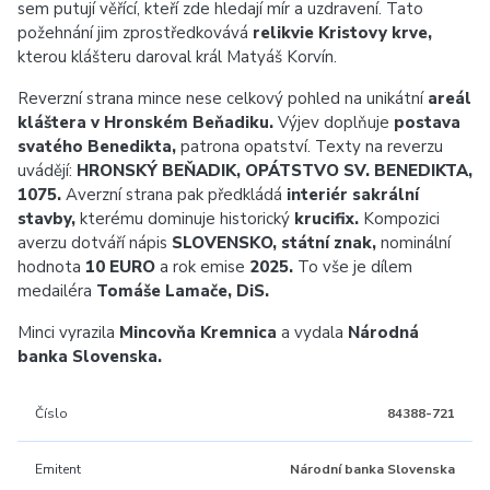
sem putují věřící, kteří zde hledají mír a uzdravení. Tato
požehnání jim zprostředkovává
relikvie Kristovy krve,
kterou klášteru daroval král Matyáš Korvín.
Reverzní strana mince nese celkový pohled na unikátní
areál
kláštera v Hronském Beňadiku.
Výjev doplňuje
postava
svatého Benedikta,
patrona opatství. Texty na reverzu
uvádějí:
HRONSKÝ BEŇADIK, OPÁTSTVO SV. BENEDIKTA,
1075.
Averzní strana pak předkládá
interiér sakrální
stavby,
kterému dominuje historický
krucifix.
Kompozici
averzu dotváří nápis
SLOVENSKO,
státní znak,
nominální
hodnota
10 EURO
a rok emise
2025.
To vše je dílem
medailéra
Tomáše Lamače, DiS.
Minci vyrazila
Mincovňa Kremnica
a vydala
Národná
banka Slovenska.
Číslo
84388-721
Emitent
Národní banka Slovenska