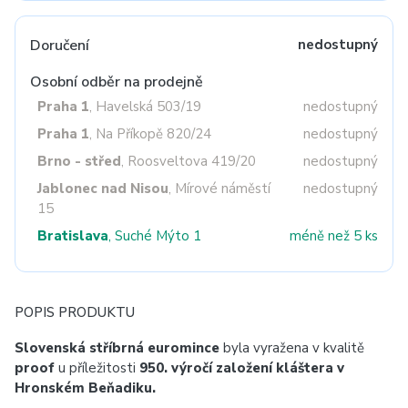
Doručení
nedostupný
Osobní odběr na prodejně
Praha 1
, Havelská 503/19
nedostupný
Praha 1
, Na Příkopě 820/24
nedostupný
Brno - střed
, Roosveltova 419/20
nedostupný
Jablonec nad Nisou
, Mírové náměstí
nedostupný
15
Bratislava
, Suché Mýto 1
méně než 5 ks
POPIS PRODUKTU
Slovenská stříbrná euromince
byla vyražena v kvalitě
proof
u příležitosti
950. výročí založení kláštera v
Hronském Beňadiku.