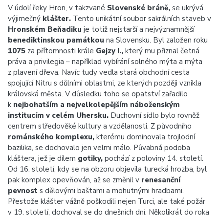
V údolí řeky Hron, v takzvané
Slovenské bráně,
se ukrývá
výjimečný
klášter.
Tento unikátní soubor sakrálních staveb v
Hronském Beňadiku
je totiž nejstarší a nejvýznamnější
benediktinskou památkou
na Slovensku. Byl založen roku
1075
za přítomnosti krále
Gejzy I.,
který mu přiznal četná
práva a privilegia – například vybírání solného mýta a mýta
z plavení dřeva. Navíc tudy vedla stará obchodní cesta
spojující Nitru s důlními oblastmi, ze kterých později vznikla
královská města. V důsledku toho se opatství zařadilo
k
nejbohatším a nejvelkolepějším náboženským
institucím v celém Uhersku.
Duchovní sídlo bylo rovněž
centrem středověké kultury a vzdělanosti. Z původního
románského komplexu,
kterému dominovala trojlodní
bazilika, se dochovalo jen velmi málo. Půvabná podoba
kláštera, jež je dílem
gotiky,
pochází z poloviny 14. století.
Od 16. století, kdy se na obzoru objevila turecká hrozba, byl
pak komplex opevňován, až se změnil v
renesanční
pevnost
s dělovými baštami a mohutnými hradbami.
Přestože klášter vážně poškodili nejen Turci, ale také požár
v 19. století, dochoval se do dnešních dní. Několikrát do roka