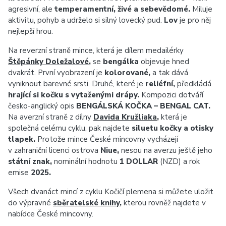
agresivní, ale
temperamentní, živé a sebevědomé.
Miluje
aktivitu, pohyb a udrželo si silný lovecký pud.
Lov
je pro něj
nejlepší hrou.
Na reverzní straně mince, která je dílem medailérky
Štěpánky Doležalové
,
se
bengálka
objevuje hned
dvakrát. První vyobrazení je
kolorované,
a tak dává
vyniknout barevné srsti. Druhé, které je
reliéfní,
předkládá
hrající si kočku s vytaženými drápy.
Kompozici dotváří
česko-anglický opis
BENGÁLSKÁ KOČKA – BENGAL CAT.
Na averzní straně z dílny
Davida Kružliaka
,
která je
společná celému cyklu, pak najdete
siluetu kočky a otisky
tlapek.
Protože mince České mincovny vycházejí
v zahraniční licenci ostrova
Niue,
nesou na averzu ještě jeho
státní znak,
nominální hodnotu
1 DOLLAR
(NZD) a rok
emise
2025.
Všech dvanáct mincí z cyklu Kočičí plemena si můžete uložit
do výpravné
sběratelské knihy
,
kterou rovněž najdete v
nabídce České mincovny.