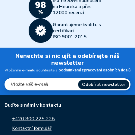
Máme 98% hodnocení
na Heureka a přes
12000 recenzí
Garantujeme kvalitu s
certifikací
ISO 9001:2015
Nenechte si nic ujít a odebírejte náš
newsletter
Vložením e-mailu souhlasíte s
podmínkami zpracování osobních údajů
Odebírat newsletter
Buďte s námi v kontaktu
+420 800 225 228
Kontaktní formulář