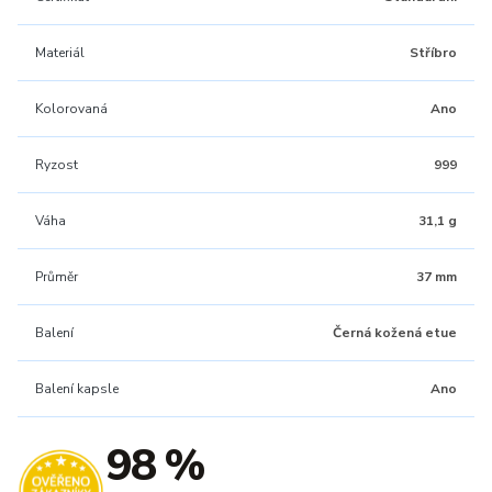
Materiál
Stříbro
Kolorovaná
Ano
Ryzost
999
Váha
31,1 g
Průměr
37 mm
Balení
Černá kožená etue
Balení kapsle
Ano
98 %