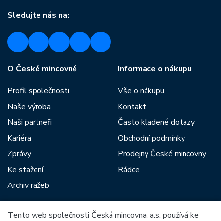
Sledujte nás na:
O České mincovně
Informace o nákupu
Profil společnosti
Vše o nákupu
Naše výroba
Kontakt
Naši partneři
Často kladené dotazy
Kariéra
Obchodní podmínky
Zprávy
Prodejny České mincovny
Ke stažení
Rádce
Archiv ražeb
Tento web společnosti Česká mincovna, a.s. používá ke
Mezi naše partnery patří: