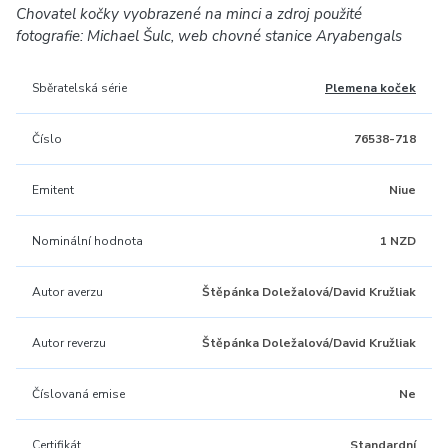
Chovatel kočky vyobrazené na minci a zdroj použité
fotografie: Michael Šulc, web chovné stanice Aryabengals
Sběratelská série
Plemena koček
Číslo
76538-718
Emitent
Niue
Nominální hodnota
1 NZD
Autor averzu
Štěpánka Doležalová/David Kružliak
Autor reverzu
Štěpánka Doležalová/David Kružliak
Číslovaná emise
Ne
Certifikát
Standardní