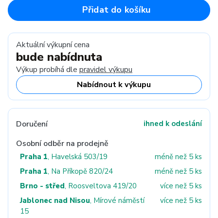
Přidat do košíku
Aktuální výkupní cena
bude nabídnuta
Výkup probíhá dle
pravidel výkupu
Nabídnout k výkupu
Doručení
ihned k odeslání
Osobní odběr na prodejně
Praha 1
, Havelská 503/19
méně než 5 ks
Praha 1
, Na Příkopě 820/24
méně než 5 ks
Brno - střed
, Roosveltova 419/20
více než 5 ks
Jablonec nad Nisou
, Mírové náměstí
více než 5 ks
15