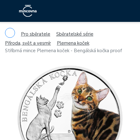
Pro sběratele
Sběratelské série
Příroda, svět a vesmír
Plemena koček
Stříbrná mince Plemena koček - Bengálská kočka proof
Previous
Ne