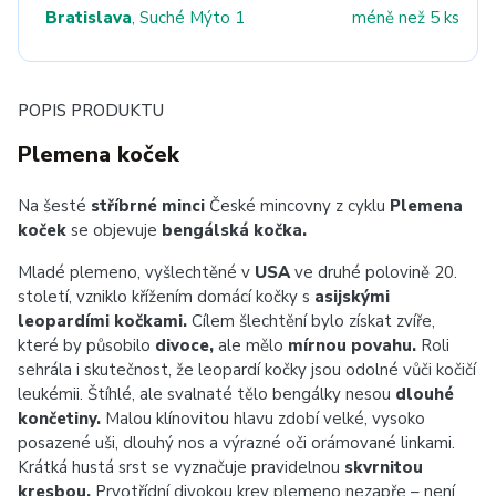
Bratislava
, Suché Mýto 1
méně než 5 ks
POPIS PRODUKTU
Plemena koček
Na šesté
stříbrné minci
České mincovny z cyklu
Plemena
koček
se objevuje
bengálská kočka.
Mladé plemeno, vyšlechtěné v
USA
ve druhé polovině 20.
století, vzniklo křížením domácí kočky s
asijskými
leopardími kočkami.
Cílem šlechtění bylo získat zvíře,
které by působilo
divoce,
ale mělo
mírnou povahu.
Roli
sehrála i skutečnost, že leopardí kočky jsou odolné vůči kočičí
leukémii. Štíhlé, ale svalnaté tělo bengálky nesou
dlouhé
končetiny.
Malou klínovitou hlavu zdobí velké, vysoko
posazené uši, dlouhý nos a výrazné oči orámované linkami.
Krátká hustá srst se vyznačuje pravidelnou
skvrnitou
kresbou.
Prvotřídní divokou krev plemeno nezapře – není