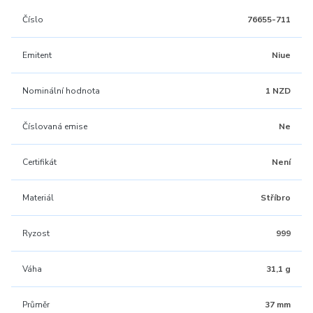
Číslo
76655-711
Emitent
Niue
Nominální hodnota
1 NZD
Číslovaná emise
Ne
Certifikát
Není
Materiál
Stříbro
Ryzost
999
Váha
31,1 g
Průměr
37 mm