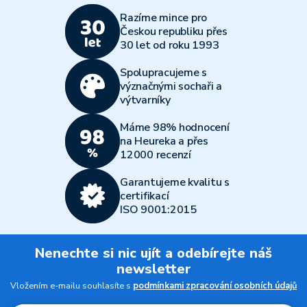
Razíme mince pro
Českou republiku přes
30 let od roku 1993
Spolupracujeme s
význačnými sochaři a
výtvarníky
Máme 98% hodnocení
na Heureka a přes
12000 recenzí
Garantujeme kvalitu s
certifikací
ISO 9001:2015
Nenechte si nic ujít a odebírejte náš
newsletter
Vložením e-mailu souhlasíte s
podmínkami zpracování osobních údajů