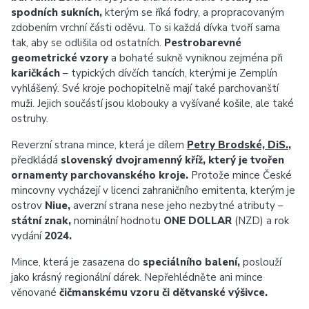
spodních sukních,
kterým se říká fodry, a propracovaným
zdobením vrchní části oděvu. To si každá dívka tvoří sama
tak, aby se odlišila od ostatních.
Pestrobarevné
geometrické vzory
a bohaté sukně vyniknou zejména při
karičkách
– typických dívčích tancích, kterými je Zemplín
vyhlášený. Své kroje pochopitelně mají také parchovanští
muži. Jejich součástí jsou klobouky a vyšívané košile, ale také
ostruhy.
Reverzní strana mince, která je dílem
Petry Brodské, DiS.
,
předkládá
slovenský dvojramenný kříž, který je tvořen
ornamenty parchovanského kroje.
Protože mince České
mincovny vycházejí v licenci zahraničního emitenta, kterým je
ostrov
Niue,
averzní strana nese jeho nezbytné atributy –
státní znak,
nominální hodnotu
ONE DOLLAR
(NZD) a rok
vydání
2024.
Mince, která je zasazena do
speciálního balení,
poslouží
jako krásný regionální dárek. Nepřehlédněte ani mince
věnované
čičmanskému vzoru či dětvanské výšivce.