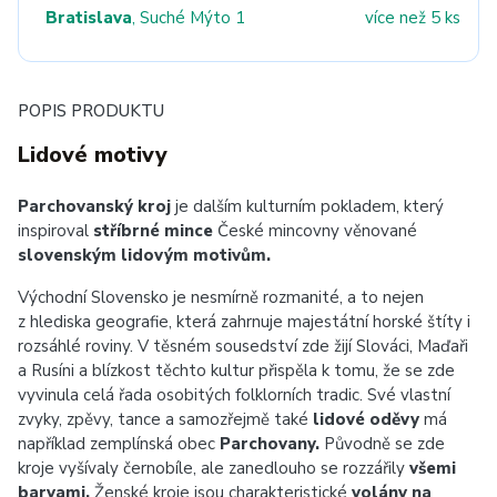
Bratislava
, Suché Mýto 1
více než 5 ks
POPIS PRODUKTU
Lidové motivy
Parchovanský kroj
je dalším kulturním pokladem, který
inspiroval
stříbrné mince
České mincovny věnované
slovenským lidovým motivům.
Východní Slovensko je nesmírně rozmanité, a to nejen
z hlediska geografie, která zahrnuje majestátní horské štíty i
rozsáhlé roviny. V těsném sousedství zde žijí Slováci, Maďaři
a Rusíni a blízkost těchto kultur přispěla k tomu, že se zde
vyvinula celá řada osobitých folklorních tradic. Své vlastní
zvyky, zpěvy, tance a samozřejmě také
lidové oděvy
má
například zemplínská obec
Parchovany.
Původně se zde
kroje vyšívaly černobíle, ale zanedlouho se rozzářily
všemi
barvami.
Ženské kroje jsou charakteristické
volány na