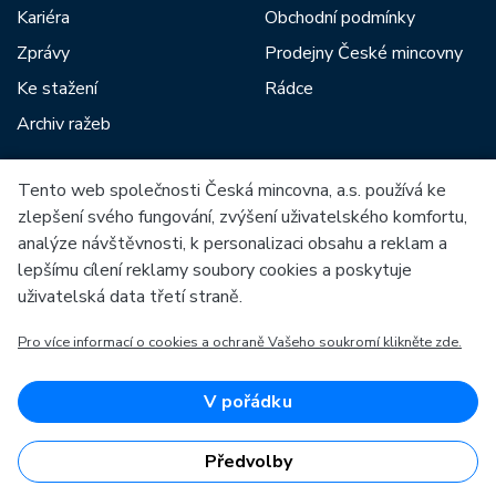
Kariéra
Obchodní podmínky
Zprávy
Prodejny České mincovny
Ke stažení
Rádce
Archiv ražeb
Tento web společnosti Česká mincovna, a.s. používá ke
Mezi naše partnery patří:
zlepšení svého fungování, zvýšení uživatelského komfortu,
analýze návštěvnosti, k personalizaci obsahu a reklam a
lepšímu cílení reklamy soubory cookies a poskytuje
uživatelská data třetí straně.
Pro více informací o cookies a ochraně Vašeho soukromí klikněte zde.
Evropská unie
Evropský fond pro regionální rozvoj
OP Podnikání a inovace pro konkurenceschopnost
Evropská unie
V pořádku
Evropský fond pro regionální rozvoj
Investice do vaší budoucnosti
Předvolby