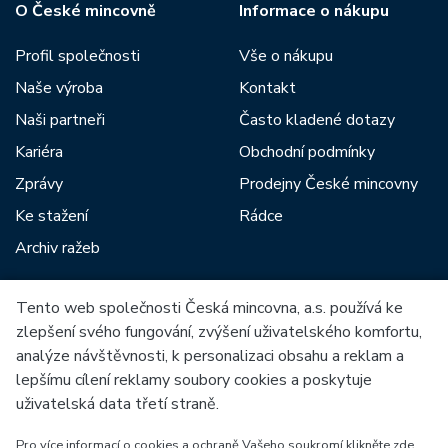
O České mincovně
Informace o nákupu
Profil společnosti
Vše o nákupu
Naše výroba
Kontakt
Naši partneři
Často kladené dotazy
Kariéra
Obchodní podmínky
Zprávy
Prodejny České mincovny
Ke stažení
Rádce
Archiv ražeb
Tento web společnosti Česká mincovna, a.s. používá ke
Mezi naše partnery patří:
zlepšení svého fungování, zvýšení uživatelského komfortu,
analýze návštěvnosti, k personalizaci obsahu a reklam a
lepšímu cílení reklamy soubory cookies a poskytuje
uživatelská data třetí straně.
Pro více informací o cookies a ochraně Vašeho soukromí klikněte zde.
Evropská unie