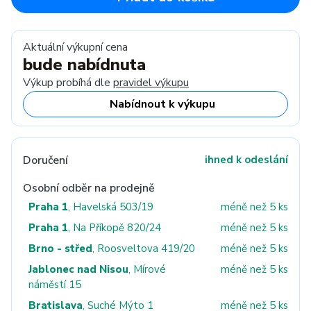
Aktuální výkupní cena
bude nabídnuta
Výkup probíhá dle
pravidel výkupu
Nabídnout k výkupu
Doručení
ihned k odeslání
Osobní odběr na prodejně
Praha 1
, Havelská 503/19
méně než 5 ks
Praha 1
, Na Příkopě 820/24
méně než 5 ks
Brno - střed
, Roosveltova 419/20
méně než 5 ks
Jablonec nad Nisou
, Mírové
méně než 5 ks
náměstí 15
Bratislava
, Suché Mýto 1
méně než 5 ks