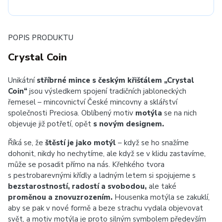
POPIS PRODUKTU
Crystal Coin
Unikátní
stříbrné mince s českým křišťálem „Crystal
Coin“
jsou výsledkem spojení tradičních jabloneckých
řemesel – mincovnictví České mincovny a sklářství
společnosti Preciosa. Oblíbený motiv
motýla
se na nich
objevuje již potřetí, opět
s novým designem.
Říká se, že
štěstí je jako motýl
– když se ho snažíme
dohonit, nikdy ho nechytíme, ale když se v klidu zastavíme,
může se posadit přímo na nás. Křehkého tvora
s pestrobarevnými křídly a ladným letem si spojujeme s
bezstarostností, radostí a svobodou,
ale také
proměnou a znovuzrozením.
Housenka motýla se zakuklí,
aby se pak v nové formě a beze strachu vydala objevovat
svět, a motiv motýla je proto silným symbolem především