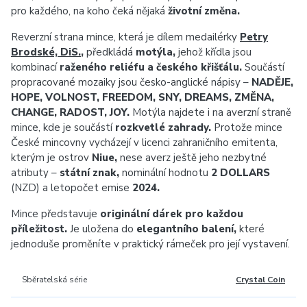
pro každého, na koho čeká nějaká
životní změna.
Reverzní strana mince, která je dílem medailérky
Petry
Brodské, DiS.
,
předkládá
motýla,
jehož křídla jsou
kombinací
raženého reliéfu a českého křišťálu.
Součástí
propracované mozaiky jsou česko-‍anglické nápisy –
NADĚJE,
HOPE, VOLNOST, FREEDOM, SNY, DREAMS, ZMĚNA,
CHANGE, RADOST, JOY.
Motýla najdete i na averzní straně
mince, kde je součástí
rozkvetlé zahrady.
Protože mince
České mincovny vycházejí v licenci zahraničního emitenta,
kterým je ostrov
Niue,
nese averz ještě jeho nezbytné
atributy –
státní znak,
nominální hodnotu
2 DOLLARS
(NZD) a letopočet emise
2024.
Mince představuje
originální dárek pro každou
příležitost.
Je uložena do
elegantního balení,
které
jednoduše proměníte v praktický rámeček pro její vystavení.
Sběratelská série
Crystal Coin