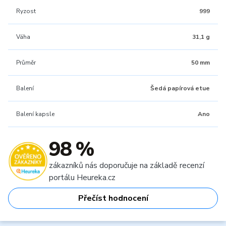
Ryzost
999
Váha
31,1 g
Průměr
50 mm
Balení
Šedá papírová etue
Balení kapsle
Ano
98 %
zákazníků nás doporučuje na základě recenzí
portálu Heureka.cz
Přečíst hodnocení