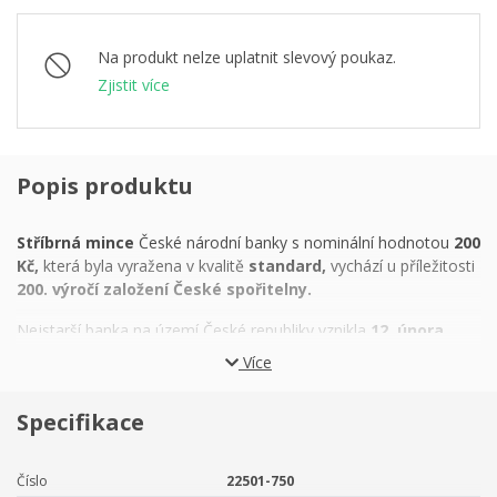
Na produkt nelze uplatnit slevový poukaz.
Zjistit více
Popis produktu
Stříbrná mince
České národní banky s nominální hodnotou
200
Kč,
která byla vyražena v kvalitě
standard,
vychází u příležitosti
200. výročí založení České spořitelny.
Nejstarší banka na území České republiky vznikla
12. února
1825.
„Schraňovací pokladnici pro hlavní město Prahu a pro
Více
Čechy“, jejíž jméno bylo o několik let později zkráceno na
„Spořitelnu Českou“,
založila skupina
českých šlechticů a
Specifikace
podnikatelů
po vzoru institucí, které se v Evropě začaly
objevovat ve druhé polovině 18. století. Spořitelna měla
ušlechtilý úkol –
pomoci zejména chudší a střední třídě
Číslo
22501-750
získat větší ekonomickou nezávislost, lépe hospodařit