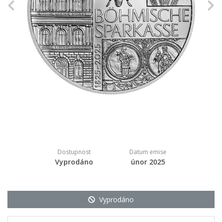
Previous
N
Dostupnost
Datum emise
Vyprodáno
únor 2025
Vyprodáno