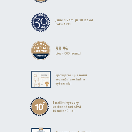
Jsme s vámi již 30 let od
roku 1993
98 %
přes 4 000 recenzí
Spolupracují s námi
význační sochaři a
výtvarníci
S našimi výrobky
se denně setkává
10 milionů lidí