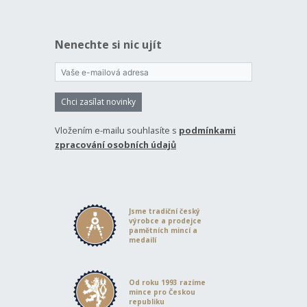
Nenechte si nic ujít
Chci zasílat novinky
Vložením e-mailu souhlasíte s
podmínkami
zpracování osobních údajů
Jsme tradiční český
výrobce a prodejce
pamětních mincí a
medailí
Od roku 1993 razíme
mince pro Českou
republiku