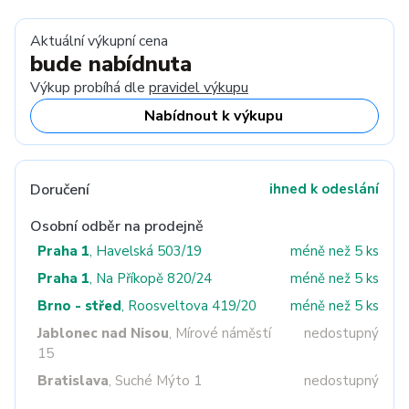
Aktuální výkupní cena
bude nabídnuta
Výkup probíhá dle
pravidel výkupu
Nabídnout k výkupu
Doručení
ihned k odeslání
Osobní odběr na prodejně
Praha 1
, Havelská 503/19
méně než 5 ks
Praha 1
, Na Příkopě 820/24
méně než 5 ks
Brno - střed
, Roosveltova 419/20
méně než 5 ks
Jablonec nad Nisou
, Mírové náměstí
nedostupný
15
Bratislava
, Suché Mýto 1
nedostupný