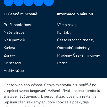
O České mincovně
Informace o nákupu
Profil společnosti
Vše o nákupu
Naše výroba
Kontakt
Naši partneři
Často kladené dotazy
Kariéra
Obchodní podmínky
Zprávy
Prodejny České mincovny
Ke stažení
Rádce
Archiv ražeb
Tento web společnosti Česká mincovna, a.s. používá ke
Mezi naše partnery patří:
zlepšení svého fungování, zvýšení uživatelského komfortu,
analýze návštěvnosti, k personalizaci obsahu a reklam a
lepšímu cílení reklamy soubory cookies a poskytuje