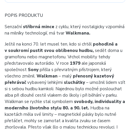
POPIS PRODUKTU
Senzační
stříbrná mince
z cyklu, který nostalgicky vzpomíná
na milníky technologií, má tvar
Walkmana.
Ještě na konci 70. let musel ten, kdo si chtěl
pohodlně a
v soukromí pustit svou oblíbenou hudbu,
sedět doma u
gramofonu nebo magnetofonu. Vrchol mobility tehdy
představovalo autorádio. V roce
1979
ale japonská
společnost
Sony
přišla s převratným přístrojem, který
všechno změnil.
Walkman
– malý
přenosný kazetový
přehrávač
vybavený lehkými
sluchátky
– umožnil lidem vzít
si s sebou hudbu kamkoli. Najednou bylo možné poslouchat
alba při dlouhé cestě vlakem do školy i při běhání v parku.
Walkman se rychle stal symbolem
svobody, individuality a
moderního životního stylu 80. a 90. let.
Hudba na
kazetách měla své limity – magnetické pásky bylo nutné
přetáčet, mohly se zamotat a kvalita zvuku se časem
zhoršovala. Přesto však šlo o malou technickou revoluci. I