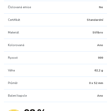
Číslovaná emise
Ne
Certifikát
Standardní
Materiál
Stříbro
Kolorovaná
Ano
Ryzost
999
Váha
62,2 g
Průměr
0 x 52 mm
Balení kapsle
Ano