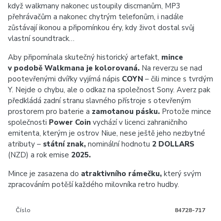
když walkmany nakonec ustoupily discmanům, MP3
přehrávačům a nakonec chytrým telefonům, i nadále
zůstávají ikonou a připomínkou éry, kdy život dostal svůj
vlastní soundtrack…
Aby připomínala skutečný historický artefakt,
mince
v podobě Walkmana je kolorovaná.
Na reverzu se nad
pootevřenými dvířky vyjímá nápis
COYN
– čili mince s tvrdým
Y. Nejde o chybu, ale o odkaz na společnost Sony. Averz pak
předkládá zadní stranu slavného přístroje s otevřeným
prostorem pro baterie a
zamotanou pásku.
Protože mince
společnosti
Power Coin
vychází v licenci zahraničního
emitenta, kterým je ostrov Niue, nese ještě jeho nezbytné
atributy –
státní znak,
nominální hodnotu
2 DOLLARS
(NZD) a rok emise
2025.
Mince je zasazena do
atraktivního rámečku,
který svým
zpracováním potěší každého milovníka retro hudby.
Číslo
84728-717