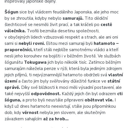
inspirovaly japonské dějiny.
Šógun
sice byl vládcem feudálního Japonska, ale jeho moc
by se zhroutila, kdyby nebylo
samurajů.
Tito dědiční
šlechticové se nesměli živit prací, a tak kráčeli po
cestě
válečníka.
Tvořili bezmála desetinu společnosti,
v obyčejných lidech vzbuzovali respekt a strach, ale ani oni
sami si
nebyli rovni.
Elitou mezi samuraji byli
hatamoto –
praporečníci,
kteří stáli nejblíže samotnému vládci a kteří
nesli jeho korouhev na bojišti i v běžném životě. Ve službách
šógunátu
Tokugawa
jich bylo několik tisíc. Zatímco běžným
samurajům náležela penze v rýži, která byla jediným zdrojem
jejich příjmů, ti nejvýznamnější hatamoto obdrželi svá
vlastní
území
a často jim byly svěřovány důležité funkce ve
státní
správě.
Díky své blízkosti k moci měli výsadní postavení, ale
také nejvyšší
odpovědnost.
Každý jejich čin byl odrazem
cti
šóguna,
a proto byli neustále připraveni
obětovat vše.
I
když už dnes hatamoto neexistují, stále jsou připomínkou
dob, kdy
věrnost
nebyla jen slovem, ale skutečným
závazkem sahajícím
až za hrob…