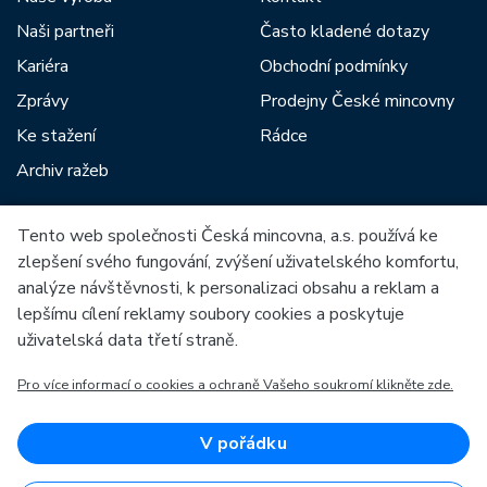
Naši partneři
Často kladené dotazy
Kariéra
Obchodní podmínky
Zprávy
Prodejny České mincovny
Ke stažení
Rádce
Archiv ražeb
Tento web společnosti Česká mincovna, a.s. používá ke
Mezi naše partnery patří:
zlepšení svého fungování, zvýšení uživatelského komfortu,
analýze návštěvnosti, k personalizaci obsahu a reklam a
lepšímu cílení reklamy soubory cookies a poskytuje
uživatelská data třetí straně.
Pro více informací o cookies a ochraně Vašeho soukromí klikněte zde.
Evropská unie
Evropský fond pro regionální rozvoj
OP Podnikání a inovace pro konkurenceschopnost
Evropská unie
V pořádku
Evropský fond pro regionální rozvoj
Investice do vaší budoucnosti