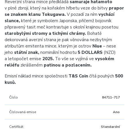
Reverzní strana mince předkládá
samuraje hatamoto
v plné zbroji, který na koňském hřbetu veze do bitvy
prapor
se znakem klanu Tokugawa.
V pozadí za ním
vychází
slunce,
které je symbolem Japonska, přičemž bojovník
připravený tasit meč kontrastuje s okolní krajinou posetou
starobylými stromy a tichými chrámy.
Bohatě
dekorovaná averzní strana je pak věnována nezbytným
atributům emitenta mince, kterým je ostrov
Niue
– nese
jeho
státní znak,
nominální hodnotu
5 DOLLARS
(NZD)
a letopočet emise
2025.
To vše se vyjímá ve
vysokém
reliéfu
zkrášleném
patinou a pozlacením.
Emisní náklad mince společnosti
T&S Coin
čítá pouhých
500
kusů.
Číslo
84711-717
Číslovaná emise
Ano
Certifikát
Standardní