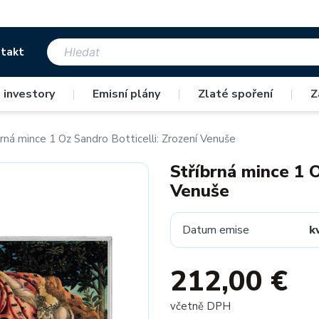
takt
 investory
|
Emisní plány
|
Zlaté spoření
|
Z
brná mince 1 Oz Sandro Botticelli: Zrození Venuše
Stříbrná mince 1 O
Venuše
Datum emise
k
212,00 €
včetně DPH