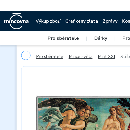
Výkup zboží
Graf ceny zlata
Zprávy
Kon
Pro sběratele
|
Dárky
|
Pro
Pro sběratele
Mince světa
Mint XXI
Stří