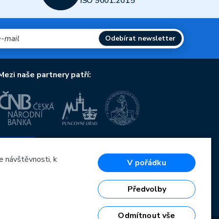
ISO 9001:2015
Odebírat newsletter
Mezi naše partnery patří:
Evropská unie
Evropský fond pro regionální rozvoj
OP Podnikání a inovace pro konkurenceschopnost
e návštěvnosti, k
V pořádku
Evropská unie
Evropský fond pro regionální rozvoj
Investice do vaší budoucnosti
Předvolby
Odmítnout vše