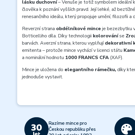
lásku duchovní
– Venuše je totiž symbolem ideální k
člověka k poznání vyšších pravd. Její lehké, až beztíž
renesančního ideálu, který propojuje umění, filozofii a
Reverzní strana
obdélníkové mince
je bezezbytku v
Botticelliho díla. Díky technologii
kolorování
se
Zro
barvách. Averzní strana, kterou vyplňují
dekorativní k
emitenta – protože mince vychází v licenci státu
Kame
a nominální hodnotu
1000 FRANCS CFA
(XAF).
Mince je uložena do
elegantního rámečku,
díky kte
jednoduše vystavit.
Razíme mince pro
Českou republiku přes