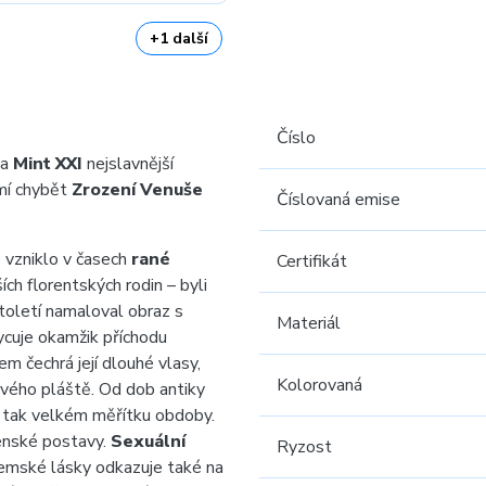
+1 další
Číslo
na
Mint XXI
nejslavnější
mí chybět
Zrození Venuše
Číslovaná emise
o vzniklo v časech
rané
Certifikát
ch florentských rodin – byli
století namaloval obraz s
Materiál
cuje okamžik příchodu
 čechrá její dlouhé vlasy,
Kolorovaná
nového pláště. Od dob antiky
 tak velkém měřítku obdoby.
ženské postavy.
Sexuální
Ryzost
ozemské lásky odkazuje také na