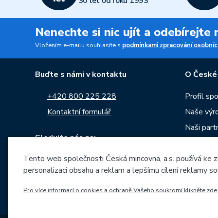
30 let od roku 1993
Nenechte si nic ujít a odebírejte
Vložením e-mailu souhlasíte s
podmínkami zpracování osobníc
Buďte s námi v kontaktu
O České
+420 800 225 228
Profil sp
Kontaktní formulář
Naše výr
Naši part
Sledujte nás na:
Kariéra
Tento web společnosti Česká mincovna, a.s. používá ke z
Zprávy
personalizaci obsahu a reklam a lepšímu cílení reklamy so
Ke stažen
Archiv ra
Pro více informací o cookies a ochraně Vašeho soukromí klikněte zde