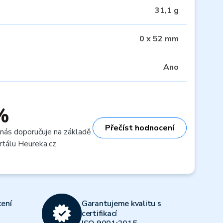
31,1 g
0 x 52 mm
Ano
%
Přečíst hodnocení
 nás doporučuje na základě
rtálu Heureka.cz
ení
Garantujeme kvalitu s
certifikací