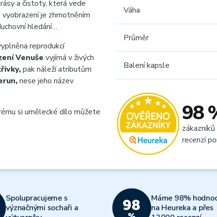
rásy a čistoty, která vede
Váha
né vyobrazení je zhmotněním
 duchovní hledání…
Průměr
yplněna reprodukcí
zení Venuše
vyjímá v živých
Balení kapsle
řivky,
pak náleží atributům
run,
nese jeho název
98 
rému si umělecké dílo můžete
zákazníků
recenzí po
Spolupracujeme s
Máme 98% hodnoc
význačnými sochaři a
na Heureka a přes