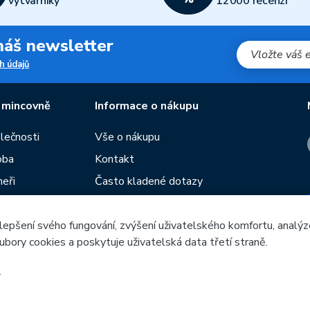
výtvarníky
12000 recenzí
 náš newsletter
h údajů
 mincovně
Informace o nákupu
olečnosti
Vše o nákupu
oba
Kontakt
neři
Často kladené dotazy
Obchodní podmínky
lepšení svého fungování, zvýšení uživatelského komfortu, analýz
Prodejny České mincovny
ubory cookies a poskytuje uživatelská data třetí straně.
í
Rádce
žeb
.