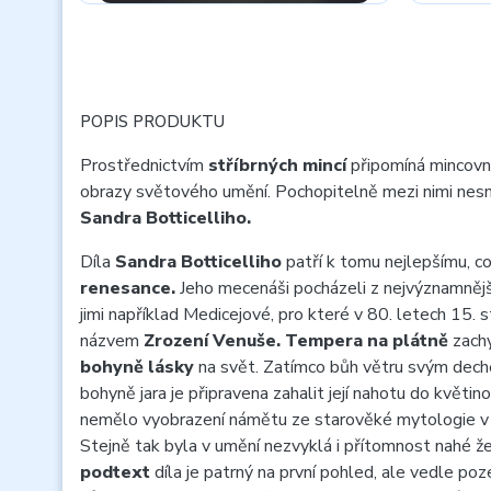
POPIS PRODUKTU
Prostřednictvím
stříbrných mincí
připomíná mincov
obrazy světového umění. Pochopitelně mezi nimi nes
Sandra Botticelliho.
Díla
Sandra Botticelliho
patří k tomu nejlepšímu, c
renesance.
Jeho mecenáši pocházeli z nejvýznamnější
jimi například Medicejové, pro které v 80. letech 15. 
názvem
Zrození Venuše.
Tempera na plátně
zachy
bohyně lásky
na svět. Zatímco bůh větru svým dechem
bohyně jara je připravena zahalit její nahotu do květi
nemělo vyobrazení námětu ze starověké mytologie v
Stejně tak byla v umění nezvyklá i přítomnost nahé 
podtext
díla je patrný na první pohled, ale vedle p