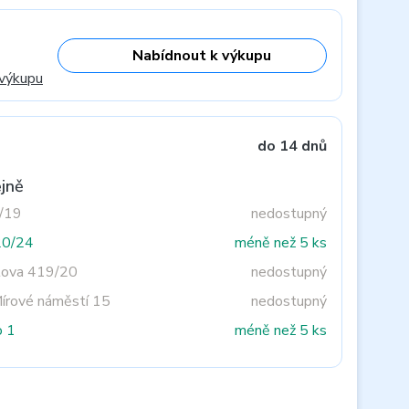
Nabídnout k výkupu
 výkupu
do 14 dnů
jně
3/19
nedostupný
20/24
méně než 5 ks
tova 419/20
nedostupný
Mírové náměstí 15
nedostupný
o 1
méně než 5 ks