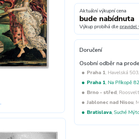
Aktuální výkupní cena
bude nabídnuta
Next
Výkup probíhá dle
pravidel
Doručení
Osobní odběr na prode
Praha 1
, Havelská 50
Praha 1
, Na Příkopě 8
Brno - střed
, Roosvel
Jablonec nad Nisou
, 
Bratislava
, Suché Mýt