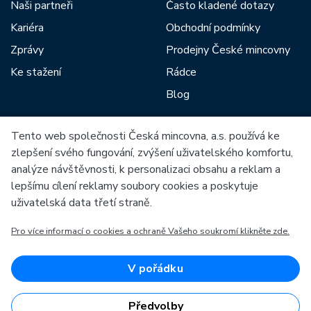
Naši partneři
Často kladené dotazy
Kariéra
Obchodní podmínky
Zprávy
Prodejny České mincovny
Ke stažení
Rádce
Blog
Tento web společnosti Česká mincovna, a.s. používá ke
Mezi naše partnery patří:
zlepšení svého fungování, zvýšení uživatelského komfortu,
analýze návštěvnosti, k personalizaci obsahu a reklam a
lepšímu cílení reklamy soubory cookies a poskytuje
uživatelská data třetí straně.
Pro více informací o cookies a ochraně Vašeho soukromí klikněte zde.
Evropská unie
Evropský fond pro regionální rozvoj
OP Podnikání a inovace pro konkurenceschopnost
Evropská unie
V pořádku
Evropský fond pro regionální rozvoj
Investice do vaší budoucnosti
Předvolby