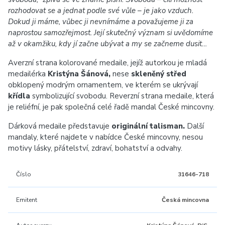
rozhodovat se a jednat podle své vůle – je jako vzduch.
Dokud ji máme, vůbec ji nevnímáme a považujeme ji za
naprostou samozřejmost. Její skutečný význam si uvědomíme
až v okamžiku, kdy jí začne ubývat a my se začneme dusit…
Averzní strana kolorované medaile, jejíž autorkou je mladá
medailérka
Kristýna Šánová,
nese
skleněný střed
obklopený
modrým
ornamentem, ve kterém se ukrývají
křídla
symbolizující svobodu. Reverzní strana medaile, která
je reliéfní, je pak společná celé řadě mandal České mincovny.
Dárková medaile představuje
originální talisman.
Další
mandaly, které najdete v nabídce České mincovny, nesou
motivy lásky, přátelství, zdraví, bohatství a odvahy.
Číslo
31646-718
Emitent
Česká mincovna