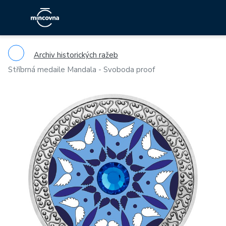
Archiv historických ražeb
Stříbrná medaile Mandala - Svoboda proof
Previous
Ne