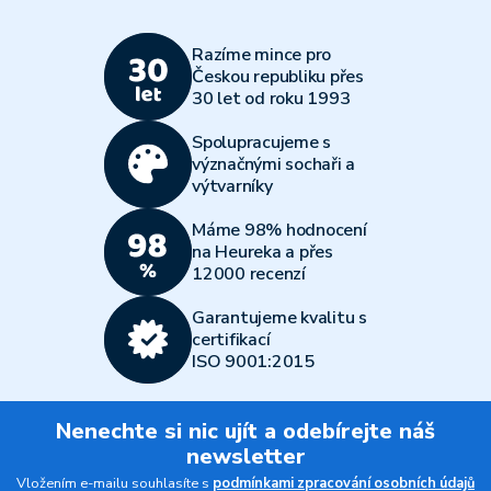
Razíme mince pro
Českou republiku přes
30 let od roku 1993
Spolupracujeme s
význačnými sochaři a
výtvarníky
Máme 98% hodnocení
na Heureka a přes
12000 recenzí
Garantujeme kvalitu s
certifikací
ISO 9001:2015
Nenechte si nic ujít a odebírejte náš
newsletter
Vložením e-mailu souhlasíte s
podmínkami zpracování osobních údajů