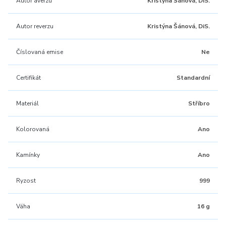
Autor averzu
Kristýna Šánová, DiS.
Autor reverzu
Kristýna Šánová, DiS.
Číslovaná emise
Ne
Certifikát
Standardní
Materiál
Stříbro
Kolorovaná
Ano
Kamínky
Ano
Ryzost
999
Váha
16 g