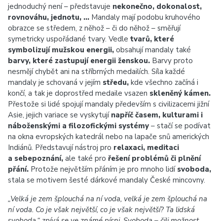
jednoduchý není – představuje
nekonečno, dokonalost,
rovnováhu, jednotu, …
Mandaly mají podobu kruhového
obrazce se středem, z něhož – či do něhož – směřují
symetricky uspořádané tvary. Vedle
tvarů, které
symbolizují mužskou energii,
obsahují mandaly také
barvy, které zastupují energii ženskou.
Barvy proto
nesmějí chybět ani na stříbrných medailích. Síla každé
mandaly je schovaná v jejím
středu,
kde všechno začíná i
končí, a tak je doprostřed medaile vsazen
skleněný kámen.
Přestože si lidé spojují mandaly především s civilizacemi jižní
Asie, jejich variace se vyskytují
napříč časem, kulturami i
náboženskými a filozofickými systémy
– stačí se podívat
na okna evropských katedrál nebo na lapače snů amerických
Indiánů. Představují nástroj pro
relaxaci, meditaci
a sebepoznání,
ale také pro
řešení problémů či plnění
přání.
Protože největším přáním je pro mnoho lidí
svoboda,
stala se motivem šesté dárkové mandaly České mincovny.
„Velká je zem šplouchá na ní voda, velká je zem šplouchá na
ní voda. Co je však největší, co je však největší? Ta lidská
svoboda,“ zpívá se ve známé písni. Svoboda – čili možnost