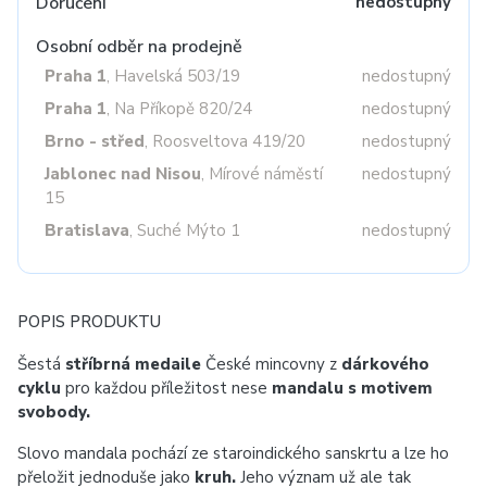
Doručení
nedostupný
Osobní odběr na prodejně
Praha 1
, Havelská 503/19
nedostupný
Praha 1
, Na Příkopě 820/24
nedostupný
Brno - střed
, Roosveltova 419/20
nedostupný
Jablonec nad Nisou
, Mírové náměstí
nedostupný
15
Bratislava
, Suché Mýto 1
nedostupný
POPIS PRODUKTU
Šestá
stříbrná medaile
České mincovny z
dárkového
cyklu
pro každou příležitost nese
mandalu s motivem
svobody.
Slovo mandala pochází ze staroindického sanskrtu a lze ho
přeložit jednoduše jako
kruh.
Jeho význam už ale tak