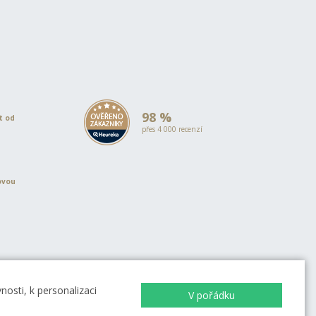
98 %
et od
přes 4 000 recenzí
ovou
EVROPSKÁ UNIE
Evropský fond pro regionální rozvoj
OP Podnikání a inovace pro
osti, k personalizaci
V pořádku
konkurenceschopnost
EVROPSKÁ UNIE