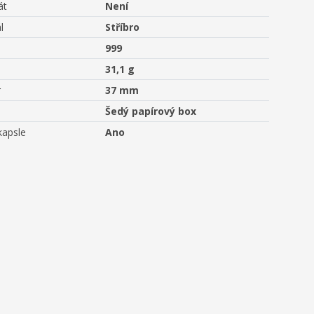
át
Není
l
Stříbro
999
31,1 g
r
37 mm
Šedý papírový box
kapsle
Ano