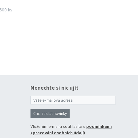
 500 ks
Nenechte si nic ujít
Chci zasílat novinky
Vložením e-mailu souhlasíte s
podmínkami
zpracování osobních údajů