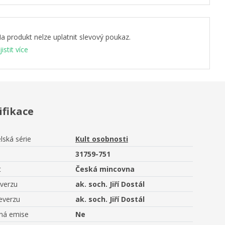
a produkt nelze uplatnit slevový poukaz.
jistit více
ifikace
lská série
Kult osobnosti
31759-751
t
Česká mincovna
averzu
ak. soch. Jiří Dostál
everzu
ak. soch. Jiří Dostál
aná emise
Ne