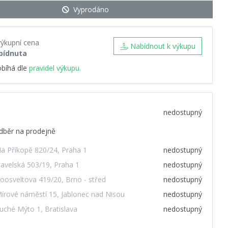
Vyprodáno
výkupní cena
Nabídnout k výkupu
bídnuta
obíhá dle
pravidel výkupu.
nedostupný
dběr na prodejně
a Příkopě 820/24, Praha 1
nedostupný
avelská 503/19, Praha 1
nedostupný
oosveltova 419/20, Brno - střed
nedostupný
írové náměstí 15, Jablonec nad Nisou
nedostupný
uché Mýto 1, Bratislava
nedostupný