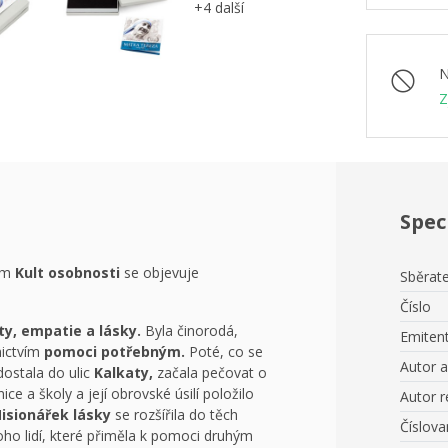
+4 další
N
Z
Spec
vem
Kult osobnosti
se objevuje
Sběrate
Číslo
ty, empatie a lásky.
Byla činorodá,
Emiten
nictvím
pomoci potřebným.
Poté, co se
Autor 
ostala do ulic
Kalkaty,
začala pečovat o
ce a školy a její obrovské úsilí položilo
Autor r
isionářek lásky
se rozšířila do těch
Číslov
oho lidí, které přiměla k pomoci druhým