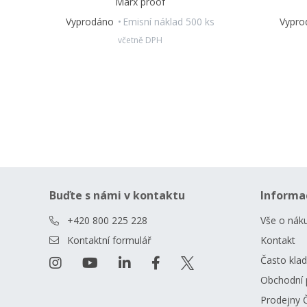
Marx proof
Vyprodáno
Emisní náklad 500 ks
Vypr
včetně DPH
Buďte s námi v kontaktu
Informa
+420 800 225 228
Vše o nák
Kontaktní formulář
Kontakt
Často kla
Obchodní 
Prodejny 