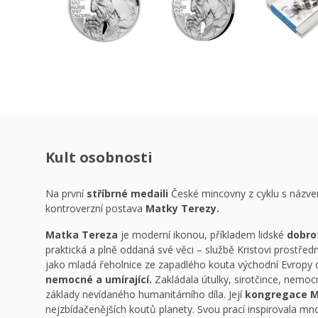
Kult osobnosti
Na první
stříbrné medaili
České mincovny z cyklu s náz
kontroverzní postava
Matky Terezy.
Matka Tereza
je moderní ikonou, příkladem lidské
dobro
praktická a plně oddaná své věci – službě Kristovi prostřed
jako mladá řeholnice ze zapadlého kouta východní Evropy d
nemocné a umírající.
Zakládala útulky, sirotčince, nemocni
základy nevídaného humanitárního díla. Její
kongregace M
nejzbídačenějších koutů planety. Svou prací inspirovala mn