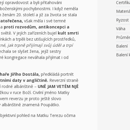
ejí opravdovost a byli přitahováni
Certifik
 náboženskými pochybnostmi. I když neměla
Materiá
 ženám 20. století a již za života se stala
Ryzost
vatořečena,
však měla i své temné
la
proti rozvodům, antikoncepci a
Váha
větě. V jejích zařízeních bujel
kult smrti
Průmě
nkách a trpěli bez utišujících prostředků,
é, jak trpně přijímají svůj úděl a trpí
Balení
chala se slyšet žena, jejíž sestry
Balení 
eré kongregace neváhala přijímat i od
ře Jiřího Dostála,
předkládá portrét
ními daty v angličtině.
Reverzní straně
jí rodné albánštině –
UNË JAM VETËM NJË
užkou v ruce Boží. Civilní jméno Matky
em reverzu je proto ještě slovo
v albánštině znamená Poupátko.
objektivní pohled na Matku Terezu očima