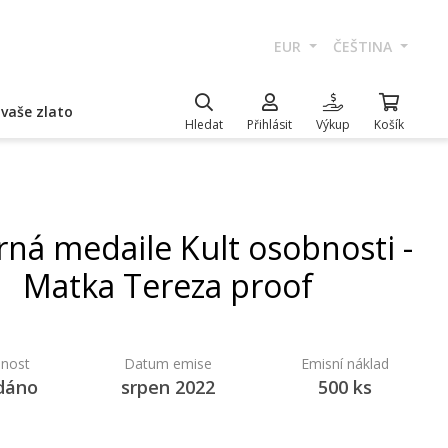
EUR
ČEŠTINA
vaše zlato
Hledat
Přihlásit
Výkup
Košík
rná medaile Kult osobnosti -
Matka Tereza proof
nost
Datum emise
Emisní náklad
dáno
srpen 2022
500 ks