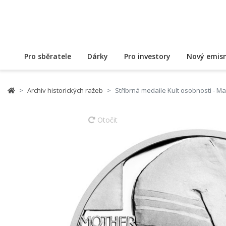
Pro sběratele
Dárky
Pro investory
Nový emisn
Archiv historických ražeb
Stříbrná medaile Kult osobnosti - M
Otočit