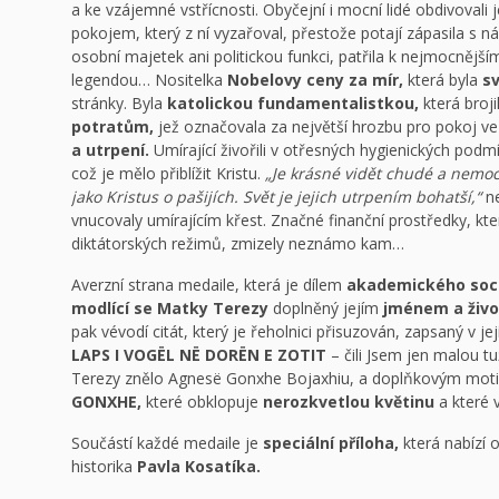
a ke vzájemné vstřícnosti. Obyčejní i mocní lidé obdivovali j
pokojem, který z ní vyzařoval, přestože potají zápasila s
osobní majetek ani politickou funkci, patřila k nejmocnějším
legendou… Nositelka
Nobelovy ceny za mír,
která byla
s
stránky. Byla
katolickou fundamentalistkou,
která broji
potratům,
jež označovala za největší hrozbu pro pokoj ve s
a utrpení.
Umírající živořili v otřesných hygienických podmí
což je mělo přiblížit Kristu.
„Je krásné vidět chudé a nemocn
jako Kristus o pašijích. Svět je jejich utrpením bohatší,“
ne
vnucovaly umírajícím křest. Značné finanční prostředky, kt
diktátorských režimů, zmizely neznámo kam…
Averzní strana medaile, která je dílem
akademického socha
modlící se Matky Terezy
doplněný jejím
jménem a život
pak vévodí citát, který je řeholnici přisuzován, zapsaný v je
LAPS I VOGËL NË DORËN E ZOTIT
– čili Jsem jen malou t
Terezy znělo Agnesë Gonxhe Bojaxhiu, a doplňkovým motiv
GONXHE,
které obklopuje
nerozkvetlou květinu
a které 
Součástí každé medaile je
speciální příloha,
která nabízí 
historika
Pavla Kosatíka.