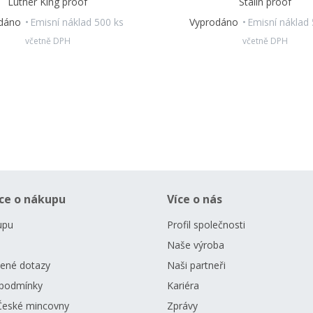
Luther King proof
Stalin proof
odáno
Emisní náklad 500 ks
Vyprodáno
Emisní náklad
včetně DPH
včetně DPH
ce o nákupu
Více o nás
upu
Profil společnosti
Naše výroba
dené dotazy
Naši partneři
podmínky
Kariéra
České mincovny
Zprávy