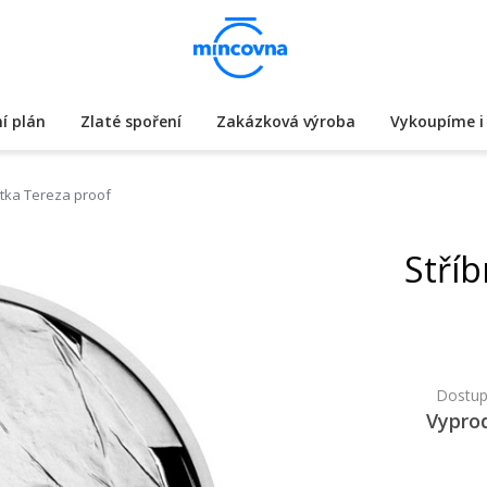
í plán
Zlaté spoření
Zakázková výroba
Vykoupíme i 
atka Tereza proof
Stříb
Dostup
Vypro