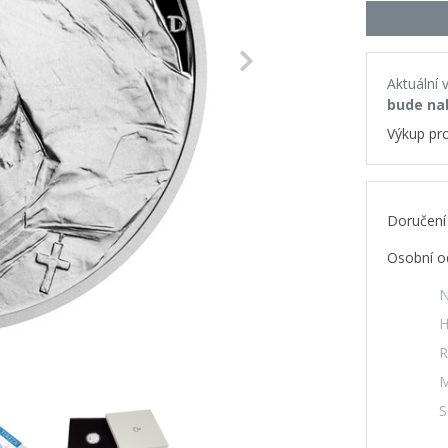
Next
Aktuální 
bude na
Výkup pr
Doručení
Osobní o
N
H
R
M
S