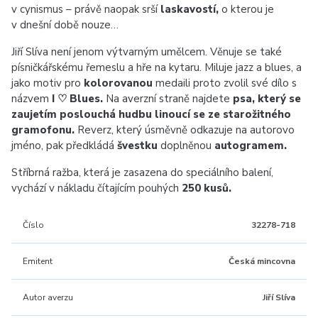
v cynismus – právě naopak srší
laskavostí,
o kterou je
v dnešní době nouze…
Jiří Slíva není jenom výtvarným umělcem. Věnuje se také
písničkářskému řemeslu a hře na kytaru. Miluje jazz a blues, a
jako motiv pro
kolorovanou
medaili proto zvolil své dílo s
názvem
I
♡ Blues.
Na averzní straně najdete
psa, který se
zaujetím poslouchá hudbu linoucí se ze starožitného
gramofonu.
Reverz, který úsměvně odkazuje na autorovo
jméno, pak předkládá
švestku
doplněnou
autogramem.
Stříbrná ražba, která je zasazena do speciálního balení,
vychází v nákladu čítajícím pouhých
250 kusů.
Číslo
32278-718
Emitent
Česká mincovna
Autor averzu
Jiří Slíva