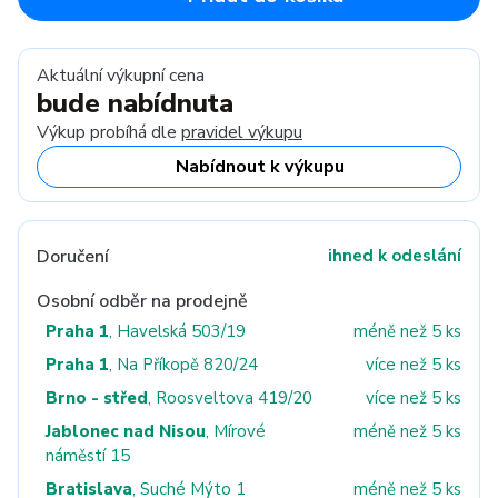
Aktuální výkupní cena
bude nabídnuta
Výkup probíhá dle
pravidel výkupu
Nabídnout k výkupu
Doručení
ihned k odeslání
Osobní odběr na prodejně
Praha 1
, Havelská 503/19
méně než 5 ks
Praha 1
, Na Příkopě 820/24
více než 5 ks
Brno - střed
, Roosveltova 419/20
více než 5 ks
Jablonec nad Nisou
, Mírové
méně než 5 ks
náměstí 15
Bratislava
, Suché Mýto 1
méně než 5 ks