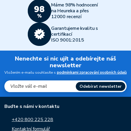
Máme 98% hodnocení
na Heureka a přes
12000 recenzí
Garantujeme kvalitu s
certifikací
ISO 9001:2015
Nenechte si nic ujít a odebírejte náš
newsletter
Vložením e-mailu souhlasíte s
podmínkami zpracování osobních údajů
Odebírat newsletter
Buďte s námi v kontaktu
+420 800 225 228
Kontaktní formulář