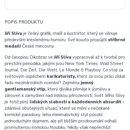
POPIS PRODUKTU
Jiří Slíva
je český grafik, malíř a ilustrátor, který se věnuje
především kreslenému humoru. Své kouzlo propůjčil
stříbrné
medaili
České mincovny.
Od časopisu Dikobraz se
Jiří Slíva
vypracoval až k tvorbě pro
prestižní periodika, jakými jsou New York Times, Wall Street
Journal, Die Zeit, Die Welt, Le Monde či Playboy. Co stojí za
světovým úspěchem
karikaturisty,
který za svou práci získal
řadu mezinárodních ocenění? Zejména
jemný
gentlemanský vtip,
který diváka přiměje k úsměvu a
zároveň k zamyšlení nad lidskou přirozeností. Svět Jiřího Slívy
je totiž plný
lidských slabostí a každodenních absurdit
–
zdánlivě obyčejných situací, které se mění v nečekaně
komické paradoxy. Jeho minimalistický styl působí
jednoduchým dojmem, ale při bližším prozkoumání odhalí
promyšlenou ironickou hloubku. Nikdy však nepřechází