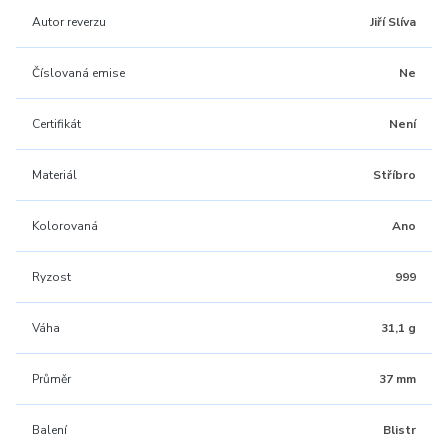
Autor reverzu
Jiří Slíva
Číslovaná emise
Ne
Certifikát
Není
Materiál
Stříbro
Kolorovaná
Ano
Ryzost
999
Váha
31,1 g
Průměr
37 mm
Balení
Blistr