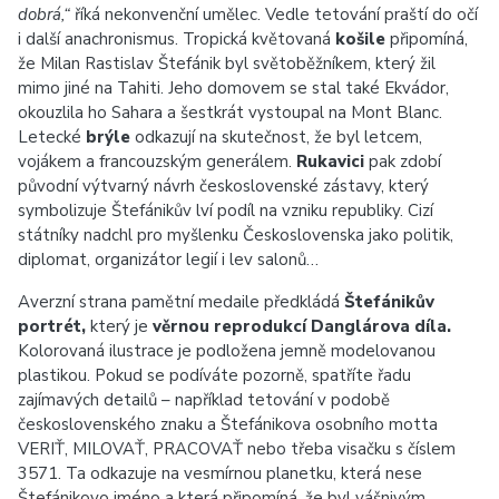
dobrá,“
říká nekonvenční umělec. Vedle tetování praští do očí
i další anachronismus. Tropická květovaná
košile
připomíná,
že Milan Rastislav Štefánik byl světoběžníkem, který žil
mimo jiné na Tahiti. Jeho domovem se stal také Ekvádor,
okouzlila ho Sahara a šestkrát vystoupal na Mont Blanc.
Letecké
brýle
odkazují na skutečnost, že byl letcem,
vojákem a francouzským generálem.
Rukavici
pak zdobí
původní výtvarný návrh československé zástavy, který
symbolizuje Štefánikův lví podíl na vzniku republiky. Cizí
státníky nadchl pro myšlenku Československa jako politik,
diplomat, organizátor legií i lev salonů…
Averzní strana pamětní medaile předkládá
Štefánikův
portrét,
který je
věrnou reprodukcí Danglárova díla.
Kolorovaná ilustrace je podložena jemně modelovanou
plastikou. Pokud se podíváte pozorně, spatříte řadu
zajímavých detailů – například tetování v podobě
československého znaku a Štefánikova osobního motta
VERIŤ, MILOVAŤ, PRACOVAŤ nebo třeba visačku s číslem
3571. Ta odkazuje na vesmírnou planetku, která nese
Štefánikovo jméno a která připomíná, že byl vášnivým