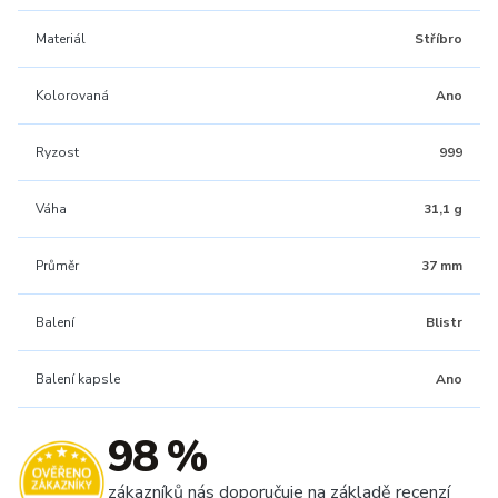
Materiál
Stříbro
Kolorovaná
Ano
Ryzost
999
Váha
31,1 g
Průměr
37 mm
Balení
Blistr
Balení kapsle
Ano
98 %
zákazníků nás doporučuje na základě recenzí