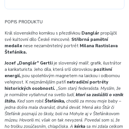
POPIS PRODUKTU
Král slovenského komiksu s přezdívkou
Danglár
propůjčil
své kultovní dílo České mincovně.
Stříbrná pamětní
medaile
nese nezaměnitelný portrét
Milana Rastislava
Štefánika.
Jozef „Danglár“ Gertli
je slovenský malíř, grafik, ilustrátor
a karikaturista. Jeho díla, která srší obrovskou
pozitivní
energií,
jsou spolehlivým magnetem na laickou i odbornou
veřejnost. K nejznámějším patří
netradiční portréty
historických osobností.
„Som starý federalista. Myslím, že
je normálne vytiahnuť na svetlo ľudí,
ktorí sa zaslúžili o vznik
štátu.
Keď som robil
Štefánika,
chodili za mnou moje baby –
jedna dcéra mala dvanásť, druhá deväť. Mená ako Štúr či
Štefánik poznajú zo školy, boli na Mohyle aj v Štefánikovom
múzeu. Hovorili mi, však on tak nevyzerá. Povedal som si, že
ho trošku zosúčasním, chlapčiska. A
kérka
sa mi zdala celkom