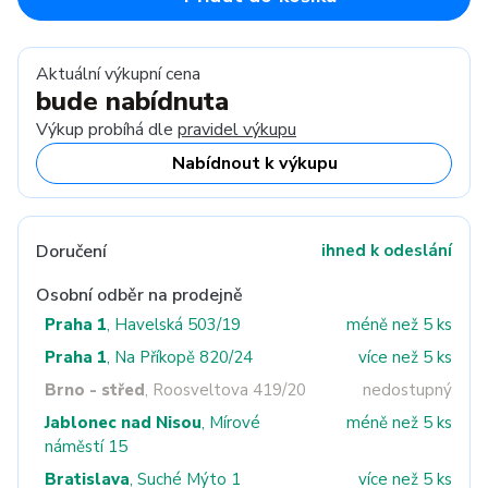
Aktuální výkupní cena
bude nabídnuta
Výkup probíhá dle
pravidel výkupu
Nabídnout k výkupu
Doručení
ihned k odeslání
Osobní odběr na prodejně
Praha 1
, Havelská 503/19
méně než 5 ks
Praha 1
, Na Příkopě 820/24
více než 5 ks
Brno - střed
, Roosveltova 419/20
nedostupný
Jablonec nad Nisou
, Mírové
méně než 5 ks
náměstí 15
Bratislava
, Suché Mýto 1
více než 5 ks