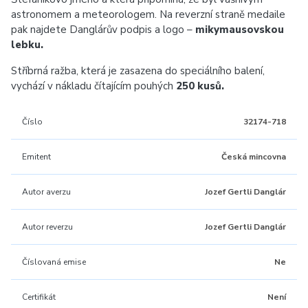
astronomem a meteorologem. Na reverzní straně medaile
pak najdete Danglárův podpis a logo –
mikymausovskou
lebku.
Stříbrná ražba, která je zasazena do speciálního balení,
vychází v nákladu čítajícím pouhých
250 kusů.
Číslo
32174-718
Emitent
Česká mincovna
Autor averzu
Jozef Gertli Danglár
Autor reverzu
Jozef Gertli Danglár
Číslovaná emise
Ne
Certifikát
Není