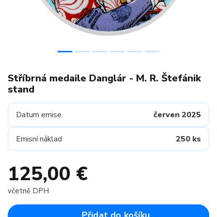
Stříbrná medaile Danglár - M. R. Štefánik
stand
Datum emise
červen 2025
Emisní náklad
250 ks
125,00 €
včetně DPH
Přidat do košíku