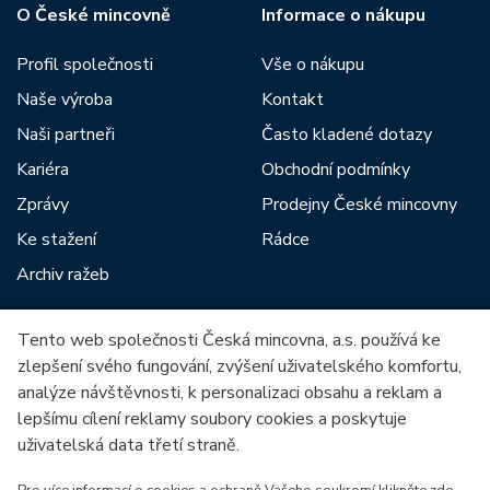
O České mincovně
Informace o nákupu
Profil společnosti
Vše o nákupu
Naše výroba
Kontakt
Naši partneři
Často kladené dotazy
Kariéra
Obchodní podmínky
Zprávy
Prodejny České mincovny
Ke stažení
Rádce
Archiv ražeb
Tento web společnosti Česká mincovna, a.s. používá ke
Mezi naše partnery patří:
zlepšení svého fungování, zvýšení uživatelského komfortu,
analýze návštěvnosti, k personalizaci obsahu a reklam a
lepšímu cílení reklamy soubory cookies a poskytuje
uživatelská data třetí straně.